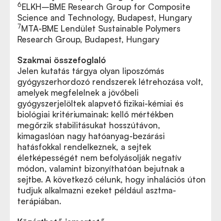
6
ELKH–BME Research Group for Composite
Science and Technology, Budapest, Hungary
7
MTA-BME Lendület Sustainable Polymers
Research Group, Budapest, Hungary
Szakmai összefoglaló
Jelen kutatás tárgya olyan liposzómás
gyógyszerhordozó rendszerek létrehozása volt,
amelyek megfelelnek a jövőbeli
gyógyszerjelöltek alapvető fizikai-kémiai és
biológiai kritériumainak: kellő mértékben
megőrzik stabilitásukat hosszútávon,
kimagaslóan nagy hatóanyag-bezárási
hatásfokkal rendelkeznek, a sejtek
életképességét nem befolyásolják negatív
módon, valamint bizonyíthatóan bejutnak a
sejtbe. A következő célunk, hogy inhalációs úton
tudjuk alkalmazni ezeket például asztma-
terápiában.