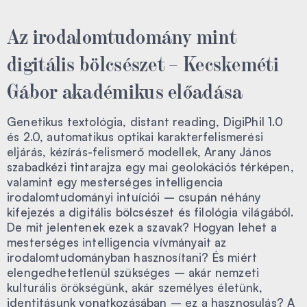
Az irodalomtudomány mint
digitális bölcsészet – Kecskeméti
Gábor akadémikus előadása
Genetikus textológia, distant reading, DigiPhil 1.0
és 2.0, automatikus optikai karakterfelismerési
eljárás, kézírás-felismerő modellek, Arany János
szabadkézi tintarajza egy mai geolokációs térképen,
valamint egy mesterséges intelligencia
irodalomtudományi intuíciói – csupán néhány
kifejezés a digitális bölcsészet és filológia világából.
De mit jelentenek ezek a szavak? Hogyan lehet a
mesterséges intelligencia vívmányait az
irodalomtudományban hasznosítani? És miért
elengedhetetlenül szükséges – akár nemzeti
kulturális örökségünk, akár személyes életünk,
identitásunk vonatkozásában – ez a hasznosulás? A