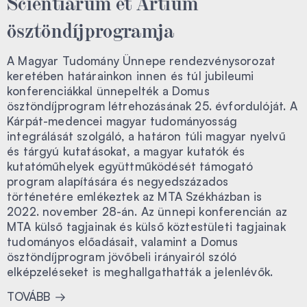
Scientiarum et Artium
ösztöndíjprogramja
A Magyar Tudomány Ünnepe rendezvénysorozat
keretében határainkon innen és túl jubileumi
konferenciákkal ünnepelték a Domus
ösztöndíjprogram létrehozásának 25. évfordulóját. A
Kárpát-medencei magyar tudományosság
integrálását szolgáló, a határon túli magyar nyelvű
és tárgyú kutatásokat, a magyar kutatók és
kutatóműhelyek együttműködését támogató
program alapítására és negyedszázados
történetére emlékeztek az MTA Székházban is
2022. november 28-án. Az ünnepi konferencián az
MTA külső tagjainak és külső köztestületi tagjainak
tudományos előadásait, valamint a Domus
ösztöndíjprogram jövőbeli irányairól szóló
elképzeléseket is meghallgathatták a jelenlévők.
TOVÁBB