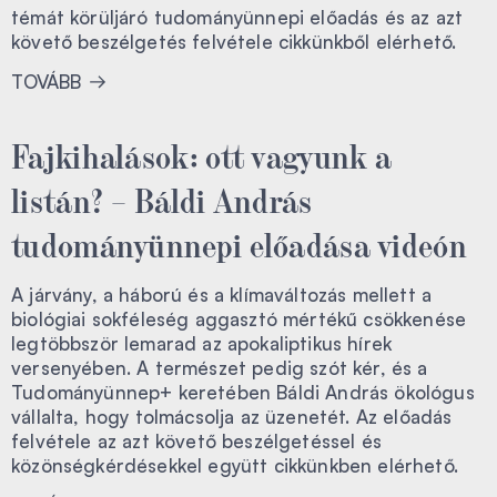
témát körüljáró tudományünnepi előadás és az azt
követő beszélgetés felvétele cikkünkből elérhető.
TOVÁBB
Fajkihalások: ott vagyunk a
listán? – Báldi András
tudományünnepi előadása videón
A járvány, a háború és a klímaváltozás mellett a
biológiai sokféleség aggasztó mértékű csökkenése
legtöbbször lemarad az apokaliptikus hírek
versenyében. A természet pedig szót kér, és a
Tudományünnep+ keretében Báldi András ökológus
vállalta, hogy tolmácsolja az üzenetét. Az előadás
felvétele az azt követő beszélgetéssel és
közönségkérdésekkel együtt cikkünkben elérhető.