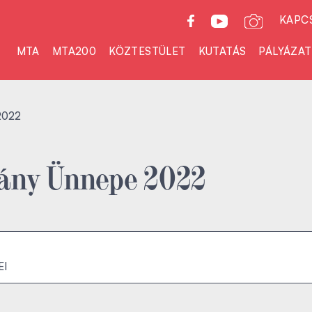
KAPC
MTA
MTA200
KÖZTESTÜLET
KUTATÁS
PÁLYÁZA
2022
ny Ünnepe 2022
EI