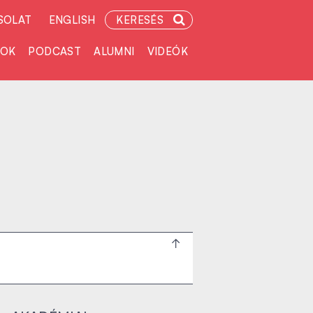
SOLAT
ENGLISH
KERESÉS
TOK
PODCAST
ALUMNI
VIDEÓK