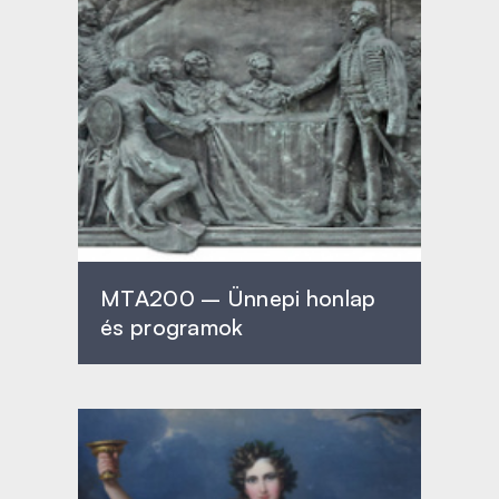
MTA200 – Ünnepi honlap
és programok