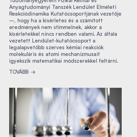
Tudományegyetem Fizikai Kémiai és
Anyagtudományi Tanszék Lendület Elméleti
Reakciódinamika Kutatócsoportjának vezetője
–, hogy ha a kísérletes és a számított
eredmények nem stimmelnek, akkor a
kísérletekkel nincs rendben valami. Az általa
vezetett Lendület-kutatócsoport a
legalapvetőbb szerves kémiai reakciók
molekuláris és atomi mechanizmusait
igyekszik matematikai módszerekkel feltárni.
TOVÁBB