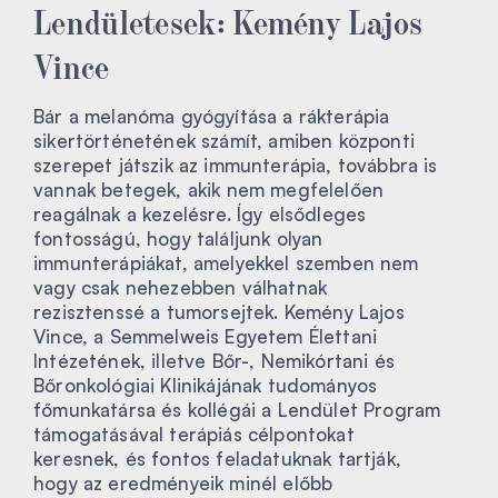
Lendületesek: Kemény Lajos
Vince
Bár a melanóma gyógyítása a rákterápia
sikertörténetének számít, amiben központi
szerepet játszik az immunterápia, továbbra is
vannak betegek, akik nem megfelelően
reagálnak a kezelésre. Így elsődleges
fontosságú, hogy találjunk olyan
immunterápiákat, amelyekkel szemben nem
vagy csak nehezebben válhatnak
rezisztenssé a tumorsejtek. Kemény Lajos
Vince, a Semmelweis Egyetem Élettani
Intézetének, illetve Bőr-, Nemikórtani és
Bőronkológiai Klinikájának tudományos
főmunkatársa és kollégái a Lendület Program
támogatásával terápiás célpontokat
keresnek, és fontos feladatuknak tartják,
hogy az eredményeik minél előbb