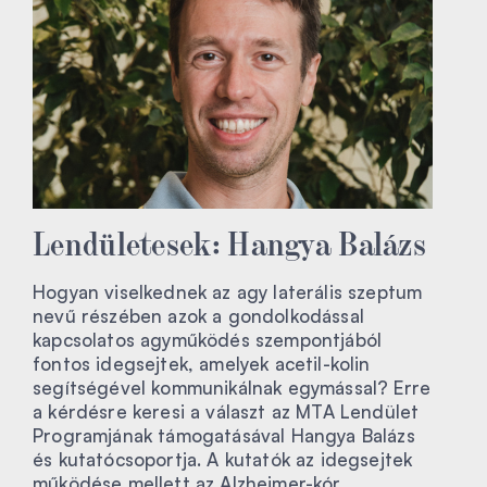
Lendületesek: Hangya Balázs
Hogyan viselkednek az agy laterális szeptum
nevű részében azok a gondolkodással
kapcsolatos agyműködés szempontjából
fontos idegsejtek, amelyek acetil-kolin
segítségével kommunikálnak egymással? Erre
a kérdésre keresi a választ az MTA Lendület
Programjának támogatásával Hangya Balázs
és kutatócsoportja. A kutatók az idegsejtek
működése mellett az Alzheimer-kór