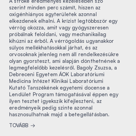
A stroke eredményes kezelésében szó
szerint minden perc számít, hiszen az
oxigénhiányos agyterületek azonnal
elkezdenek elhalni. A krízist legtöbbször egy
vérrög okozza, amit vagy gyógyszeresen
próbálnak feloldani, vagy mechanikailag
kihúzni az érből. A vérrögoldás ugyanakkor
súlyos mellékhatásokkal járhat, és az
orvosoknak jelenleg nem áll rendelkezésükre
olyan gyorsteszt, ami alapján dönthetnének a
legmegfelelőbb kezelésről. Bagoly Zsuzsa, a
Debreceni Egyetem ÁOK Laboratóriumi
Medicina Intézet Klinikai Laboratóriumi
Kutató Tanszékének egyetemi docense a
Lendület Program támogatásával éppen egy
ilyen tesztet igyekszik kifejleszteni, az
eredményeik pedig szinte azonnal
hasznosulhatnak majd a betegellátásban.
TOVÁBB