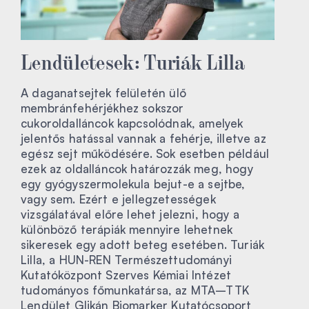
Lendületesek: Turiák Lilla
A daganatsejtek felületén ülő
membránfehérjékhez sokszor
cukoroldalláncok kapcsolódnak, amelyek
jelentős hatással vannak a fehérje, illetve az
egész sejt működésére. Sok esetben például
ezek az oldalláncok határozzák meg, hogy
egy gyógyszermolekula bejut-e a sejtbe,
vagy sem. Ezért e jellegzetességek
vizsgálatával előre lehet jelezni, hogy a
különböző terápiák mennyire lehetnek
sikeresek egy adott beteg esetében. Turiák
Lilla, a HUN-REN Természettudományi
Kutatóközpont Szerves Kémiai Intézet
tudományos főmunkatársa, az MTA–TTK
Lendület Glikán Biomarker Kutatócsoport