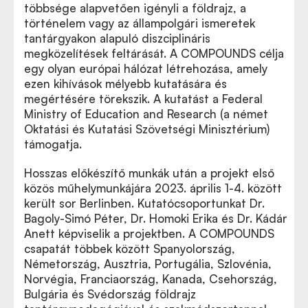
többsége alapvetően igényli a földrajz, a
történelem vagy az állampolgári ismeretek
tantárgyakon alapuló diszciplináris
megközelítések feltárását. A COMPOUNDS célja
egy olyan európai hálózat létrehozása, amely
ezen kihívások mélyebb kutatására és
megértésére törekszik. A kutatást a Federal
Ministry of Education and Research (a német
Oktatási és Kutatási Szövetségi Minisztérium)
támogatja.
Hosszas előkészítő munkák után a projekt első
közös műhelymunkájára 2023. április 1-4. között
került sor Berlinben. Kutatócsoportunkat Dr.
Bagoly-Simó Péter, Dr. Homoki Erika és Dr. Kádár
Anett képviselik a projektben. A COMPOUNDS
csapatát többek között Spanyolország,
Németország, Ausztria, Portugália, Szlovénia,
Norvégia, Franciaország, Kanada, Csehország,
Bulgária és Svédország földrajz