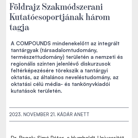
Földrajz Szakmódszerani
Kutatócsoportjának három
tagja
A COMPOUNDS mindenekelőtt az integrált
tantárgyak (társadalomtudomány,
természettudomány) területén a nemzeti és
regionális szinten jelenlévő diskurzusok
feltérképezésére törekszik a tantárgyi
oktatás, az általános neveléstudomány, az
oktatási célú média- és tankönyvkiadói
kutatások területén.
2023. NOVEMBER 21.
KÁDÁR ANETT
Dr. Bagoly-Simó Péter, a Humboldt-Universität