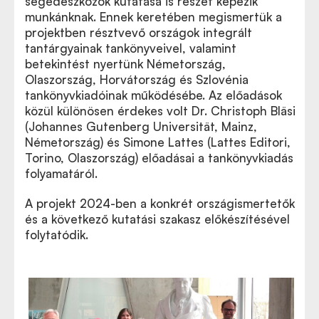
segédeszközök kutatása is részét képezik
munkánknak. Ennek keretében megismertük a
projektben résztvevő országok integrált
tantárgyainak tankönyveivel, valamint
betekintést nyertünk Németország,
Olaszország, Horvátország és Szlovénia
tankönyvkiadóinak működésébe. Az előadások
közül különösen érdekes volt Dr. Christoph Bläsi
(Johannes Gutenberg Universität, Mainz,
Németország) és Simone Lattes (Lattes Editori,
Torino, Olaszország) előadásai a tankönyvkiadás
folyamatáról.
A projekt 2024-ben a konkrét országismertetők
és a következő kutatási szakasz előkészítésével
folytatódik.