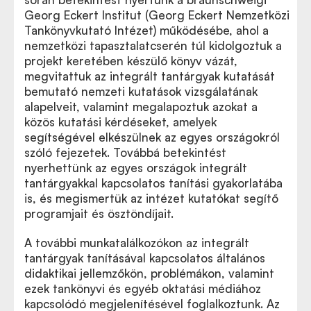
Georg Eckert Institut (Georg Eckert Nemzetközi
Tankönyvkutató Intézet) működésébe, ahol a
nemzetközi tapasztalatcserén túl kidolgoztuk a
projekt keretében készülő könyv vázát,
megvitattuk az integrált tantárgyak kutatását
bemutató nemzeti kutatások vizsgálatának
alapelveit, valamint megalapoztuk azokat a
közös kutatási kérdéseket, amelyek
segítségével elkészülnek az egyes országokról
szóló fejezetek. Továbbá betekintést
nyerhettünk az egyes országok integrált
tantárgyakkal kapcsolatos tanítási gyakorlatába
is, és megismertük az intézet kutatókat segítő
programjait és ösztöndíjait.
A további munkatalálkozókon az integrált
tantárgyak tanításával kapcsolatos általános
didaktikai jellemzőkön, problémákon, valamint
ezek tankönyvi és egyéb oktatási médiához
kapcsolódó megjelenítésével foglalkoztunk. Az