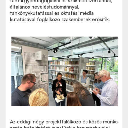
tantárgypedagógiával és szakmódszertannal,
általános neveléstudománnyal,
tankönyvkutatással és oktatási média
kutatásával foglalkozó szakemberek erősítik.
Az eddigi négy projekttalálkozó és közös munka
során betekintést nyertünk a braunschweigi