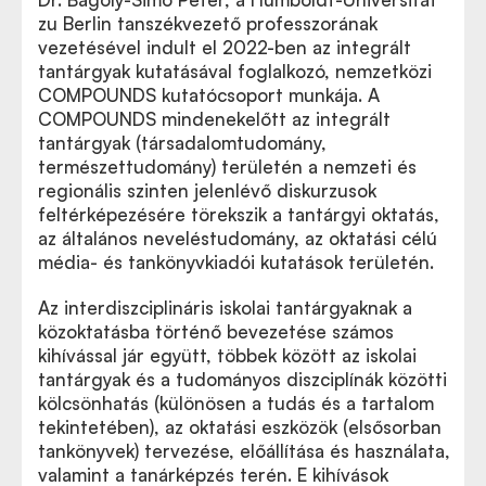
zu Berlin tanszékvezető professzorának
vezetésével indult el 2022-ben az integrált
tantárgyak kutatásával foglalkozó, nemzetközi
COMPOUNDS kutatócsoport munkája. A
COMPOUNDS mindenekelőtt az integrált
tantárgyak (társadalomtudomány,
természettudomány) területén a nemzeti és
regionális szinten jelenlévő diskurzusok
feltérképezésére törekszik a tantárgyi oktatás,
az általános neveléstudomány, az oktatási célú
média- és tankönyvkiadói kutatások területén.
Az interdiszciplináris iskolai tantárgyaknak a
közoktatásba történő bevezetése számos
kihívással jár együtt, többek között az iskolai
tantárgyak és a tudományos diszciplínák közötti
kölcsönhatás (különösen a tudás és a tartalom
tekintetében), az oktatási eszközök (elsősorban
tankönyvek) tervezése, előállítása és használata,
valamint a tanárképzés terén. E kihívások