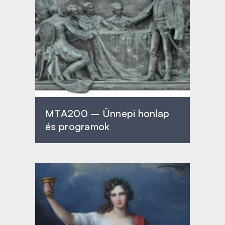
MTA200 – Ünnepi honlap
és programok