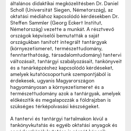
általános didaktikai megközelítésben Dr. Daniel
Scholl (Universität Siegen, Németország), az
oktatási médiához kapcsolódó kérdésekben Dr.
Steffen Sammler (Georg Eckert Institut,
Németország) vezette a munkát. A résztvevő
országok képviselői bemutatták a saját
országukban tanított integrált tantárgyak
(környezetismeret, természettudomány,
fenntarthatóság, társadalomtudomány) tantervi
változásait, tantárgyi szabályozásait, tankönyveit
és a tanárképzéshez kapcsolódó kérdéseket,
amelyek kutatócsoportunk szempontjából is
érdekesek, ugyanis Magyarországon
hagyományosan a környezetismeret és a
természettudomány azok a tantárgyak, amelyek
előkészítik és megalapozzák a földrajzban is
szükséges térképolvasási készségeket.
A tantervi és tantárgyi tartalmakon kívül a
tankönyvkutatás és egyéb oktatási anyagok és