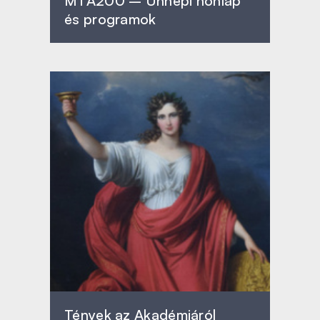
MTA200 – Ünnepi honlap
és programok
Tények az Akadémiáról