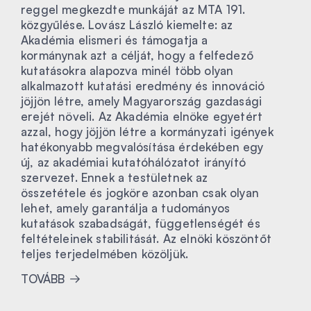
reggel megkezdte munkáját az MTA 191.
közgyűlése. Lovász László kiemelte: az
Akadémia elismeri és támogatja a
kormánynak azt a célját, hogy a felfedező
kutatásokra alapozva minél több olyan
alkalmazott kutatási eredmény és innováció
jöjjön létre, amely Magyarország gazdasági
erejét növeli. Az Akadémia elnöke egyetért
azzal, hogy jöjjön létre a kormányzati igények
hatékonyabb megvalósítása érdekében egy
új, az akadémiai kutatóhálózatot irányító
szervezet. Ennek a testületnek az
összetétele és jogköre azonban csak olyan
lehet, amely garantálja a tudományos
kutatások szabadságát, függetlenségét és
feltételeinek stabilitását. Az elnöki köszöntőt
teljes terjedelmében közöljük.
TOVÁBB