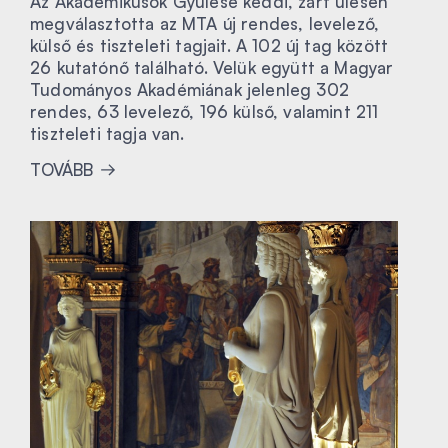
Az Akadémikusok Gyűlése keddi, zárt ülésén
megválasztotta az MTA új rendes, levelező,
külső és tiszteleti tagjait. A 102 új tag között
26 kutatónő található. Velük együtt a Magyar
Tudományos Akadémiának jelenleg 302
rendes, 63 levelező, 196 külső, valamint 211
tiszteleti tagja van.
TOVÁBB