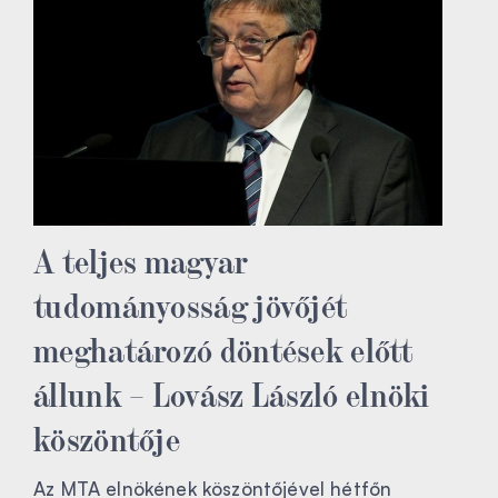
A teljes magyar
tudományosság jövőjét
meghatározó döntések előtt
állunk – Lovász László elnöki
köszöntője
Az MTA elnökének köszöntőjével hétfőn