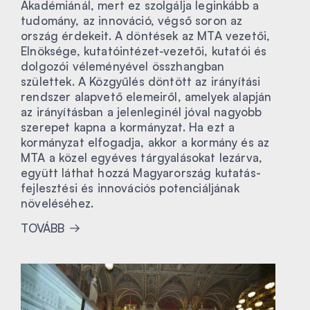
Akadémiánál, mert ez szolgálja leginkább a
tudomány, az innováció, végső soron az
ország érdekeit. A döntések az MTA vezetői,
Elnöksége, kutatóintézet-vezetői, kutatói és
dolgozói véleményével összhangban
születtek. A Közgyűlés döntött az irányítási
rendszer alapvető elemeiről, amelyek alapján
az irányításban a jelenleginél jóval nagyobb
szerepet kapna a kormányzat. Ha ezt a
kormányzat elfogadja, akkor a kormány és az
MTA a közel egyéves tárgyalásokat lezárva,
együtt láthat hozzá Magyarország kutatás-
fejlesztési és innovációs potenciáljának
növeléséhez.
TOVÁBB