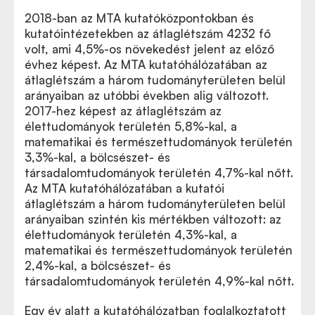
2018-ban az MTA kutatóközpontokban és
kutatóintézetekben az átlaglétszám 4232 fő
volt, ami 4,5%-os növekedést jelent az előző
évhez képest. Az MTA kutatóhálózatában az
átlaglétszám a három tudományterületen belül
arányaiban az utóbbi években alig változott.
2017-hez képest az átlaglétszám az
élettudományok területén 5,8%-kal, a
matematikai és természettudományok területén
3,3%-kal, a bölcsészet- és
társadalomtudományok területén 4,7%-kal nőtt.
Az MTA kutatóhálózatában a kutatói
átlaglétszám a három tudományterületen belül
arányaiban szintén kis mértékben változott: az
élettudományok területén 4,3%-kal, a
matematikai és természettudományok területén
2,4%-kal, a bölcsészet- és
társadalomtudományok területén 4,9%-kal nőtt.
Egy év alatt a kutatóhálózatban foglalkoztatott