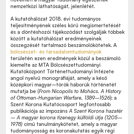
nemzetközi láthatóságát, jelenlétét.
A kutatóhálózat 2018. évi tudományos
teljesítményének széles körű megismertetését
és a döntéshozói tájékozódást szolgálják többek
között a kutatóhálózat eredményeinek
összegzését tartalmazó beszámolókötetek. A
bölcsészet- és társadalomtudományok
területén ezen eredmények közül a beszámoló
kiemelte az MTA Bölcsészettudományi
Kutatóközpont Történettudományi Intézete
angol nyelvű monográfiáját, amely a késő
középkori magyar–török háborúk történetét
mutatja be (
From Nicopolis to Mohács. A History
of Ottoman-Hungarian Warfare, 1389–1526
); a
Szent Korona Kutatócsoport legfontosabb
publikációja az impozáns
A Szent Korona hazatér
– A magyar korona tizenegy külföldi útja (1205–
1978)
című tanulmánykötetet, amely a magyar
tudományosság és koronakutatás egyik régi