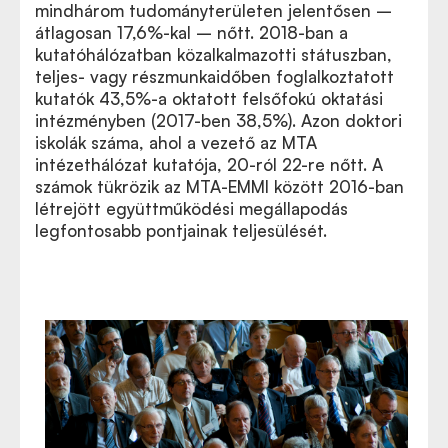
mindhárom tudományterületen jelentősen –
átlagosan 17,6%-kal – nőtt. 2018-ban a
kutatóhálózatban közalkalmazotti státuszban,
teljes- vagy részmunkaidőben foglalkoztatott
kutatók 43,5%-a oktatott felsőfokú oktatási
intézményben (2017-ben 38,5%). Azon doktori
iskolák száma, ahol a vezető az MTA
intézethálózat kutatója, 20-ról 22-re nőtt. A
számok tükrözik az MTA-EMMI között 2016-ban
létrejött együttműködési megállapodás
legfontosabb pontjainak teljesülését.