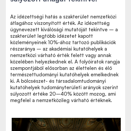
Az idézettségi hatás a szakterület nemzetközi
átlagához viszonyított érték. Az idézettség
úgynevezett kiválósági mutatóját tekintve – a
szakterület legtöbb idézetet kapott
közleményeinek 10%-ához tartozó publikációk
részaránya – az akadémiai kutatóhelyek a
nemzetközi várható érték felett vagy annak
közelében helyezkednek el. A folyóiratok rangja
szempontjából elősorban az élettelen és élő
természettudományi kutatóhelyek emelkednek
ki. A bölcsészet- és társadalomtudományi
kutatóhelyek tudományterületi arányok szerint
súlyozott értéke 20–40% között mozog, ami
megfelel a nemzetközileg várható értéknek.