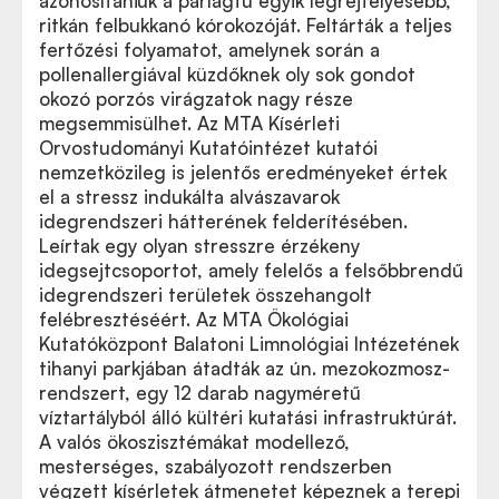
azonosítaniuk a parlagfű egyik legrejtélyesebb,
ritkán felbukkanó kórokozóját. Feltárták a teljes
fertőzési folyamatot, amelynek során a
pollenallergiával küzdőknek oly sok gondot
okozó porzós virágzatok nagy része
megsemmisülhet. Az MTA Kísérleti
Orvostudományi Kutatóintézet kutatói
nemzetközileg is jelentős eredményeket értek
el a stressz indukálta alvászavarok
idegrendszeri hátterének felderítésében.
Leírtak egy olyan stresszre érzékeny
idegsejtcsoportot, amely felelős a felsőbbrendű
idegrendszeri területek összehangolt
felébresztéséért. Az MTA Ökológiai
Kutatóközpont Balatoni Limnológiai Intézetének
tihanyi parkjában átadták az ún. mezokozmosz-
rendszert, egy 12 darab nagyméretű
víztartályból álló kültéri kutatási infrastruktúrát.
A valós ökoszisztémákat modellező,
mesterséges, szabályozott rendszerben
végzett kísérletek átmenetet képeznek a terepi