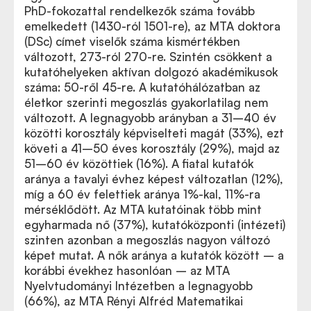
PhD-fokozattal rendelkezők száma tovább
emelkedett (1430-ról 1501-re), az MTA doktora
(DSc) címet viselők száma kismértékben
változott, 273-ról 270-re. Szintén csökkent a
kutatóhelyeken aktívan dolgozó akadémikusok
száma: 50-ről 45-re. A kutatóhálózatban az
életkor szerinti megoszlás gyakorlatilag nem
változott. A legnagyobb arányban a 31–40 év
közötti korosztály képviselteti magát (33%), ezt
követi a 41–50 éves korosztály (29%), majd az
51–60 év közöttiek (16%). A fiatal kutatók
aránya a tavalyi évhez képest változatlan (12%),
míg a 60 év felettiek aránya 1%-kal, 11%-ra
mérséklődött. Az MTA kutatóinak több mint
egyharmada nő (37%), kutatóközponti (intézeti)
szinten azonban a megoszlás nagyon változó
képet mutat. A nők aránya a kutatók között – a
korábbi évekhez hasonlóan – az MTA
Nyelvtudományi Intézetben a legnagyobb
(66%), az MTA Rényi Alfréd Matematikai