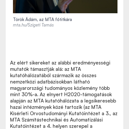
Török Ádám, az MTA főtitkára
mta.hu/Szigeti Tamás
Az elért sikereket az alábbi eredményességi
mutatók támasztják alá: az MTA
kutatóhálózatából származik az összes
nemzetközi adatbázisokban látható
magyarországi tudományos közlemény több
mint 30%-a. Az elnyert H2020-támogatások
alapján az MTA kutatóhálózata a legsikeresebb
hazai intézmények közé tartozik (az MTA
Kísérleti Orvostudományi Kutatóintézet a 3., az
MTA Számítástechnikai és Automatizálási
Kutatóintézet a 4. helyen szerepel a