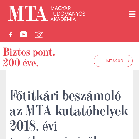
→
MTA200
Főtitkári beszámoló
az MTA-kutatóhelyek
2018. évi