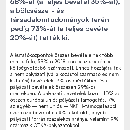
68%-át (a teljes bevétel 35%-át),
a bölcsészet- és
társadalomtudományok terén
pedig 73%-át (a teljes bevétel
20%-át) tették ki.
A kutatóközpontok összes bevételeinek több
mint a fele, 58%-a 2018-ban is az akadémiai
költségvetésből származott. Ehhez hozzájárultak
a nem pályázati (vállalkozástól származó és nem
kutatási) bevételek 13%-os mértékben és a
pályázati bevételek összesen 29%-os
mértékben. A pályázati bevételek között 10% az
összes európai uniós pályázati támogatás, 7%
az egyéb – nem uniós – NKFIH-támogatásból
származó bevétel és 4% a külföldi, egyéb
pályázati forrás százalékos aránya, valamint 9%
származik OTKA-pályázatokból.