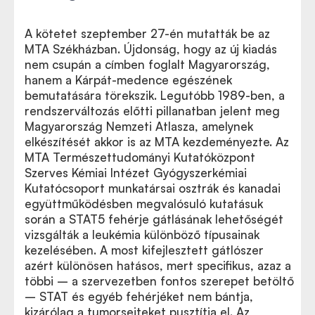
A kötetet szeptember 27-én mutatták be az
MTA Székházban. Újdonság, hogy az új kiadás
nem csupán a címben foglalt Magyarország,
hanem a Kárpát-medence egészének
bemutatására törekszik. Legutóbb 1989-ben, a
rendszerváltozás előtti pillanatban jelent meg
Magyarország Nemzeti Atlasza, amelynek
elkészítését akkor is az MTA kezdeményezte. Az
MTA Természettudományi Kutatóközpont
Szerves Kémiai Intézet Gyógyszerkémiai
Kutatócsoport munkatársai osztrák és kanadai
együttműködésben megvalósuló kutatásuk
során a STAT5 fehérje gátlásának lehetőségét
vizsgálták a leukémia különböző típusainak
kezelésében. A most kifejlesztett gátlószer
azért különösen hatásos, mert specifikus, azaz a
többi – a szervezetben fontos szerepet betöltő
– STAT és egyéb fehérjéket nem bántja,
kizárólag a tumorsejteket pusztítja el. Az