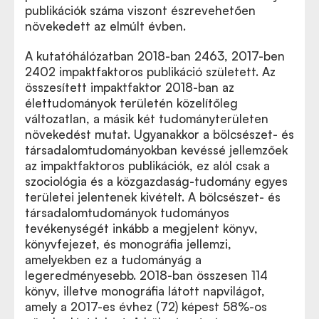
publikációk száma viszont észrevehetően
növekedett az elmúlt évben.
A kutatóhálózatban 2018-ban 2463, 2017-ben
2402 impaktfaktoros publikáció született. Az
összesített impaktfaktor 2018-ban az
élettudományok területén közelítőleg
változatlan, a másik két tudományterületen
növekedést mutat. Ugyanakkor a bölcsészet- és
társadalomtudományokban kevéssé jellemzőek
az impaktfaktoros publikációk, ez alól csak a
szociológia és a közgazdaság-tudomány egyes
területei jelentenek kivételt. A bölcsészet- és
társadalomtudományok tudományos
tevékenységét inkább a megjelent könyv,
könyvfejezet, és monográfia jellemzi,
amelyekben ez a tudományág a
legeredményesebb. 2018-ban összesen 114
könyv, illetve monográfia látott napvilágot,
amely a 2017-es évhez (72) képest 58%-os