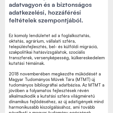
adatvagyon és a biztonságos
adatkezelési, hozzáférési
feltételek szempontjából.
Ez komoly lendületet ad a foglalkoztatás,
oktatás, agrárium, vállalati szféra,
településfejlesztés, bel- és külföldi migráció,
szakpolitikai hatásvizsgálatok, szociális
transzferek, versenyképesség, külkereskedelem
kutatási témáinak.
2018 novemberében megkezdte működését a
Magyar Tudományos Művek Tára (MTMT) új
tudományos bibliográfiai adatbázisa. Az MTMT a
jövőben a folyamatos fejlesztések révén
alkalmazkodik a kutatási szféra világméretű
dinamikus fejlődéséhez, az új adatigények mind
harmonikusabb kiszolgálásához, ami tovább
növelheti a magyar tudomány egészének