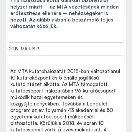
finanszírozása körül kialakult bizonytalan
helyzet miatt – az MTA vezetésének minden
erőfeszítése ellenére – nehézségeket is
hozott. Az alábbiakban a beszámoló teljes
változatát közöljük.
2019. MÁJUS 9.
Az MTA kutatóhálózatát 2018-ban
változatlanul
A főtitkári beszámoló diasora
10 kutatóközpont és 5 önálló jogállású
kutatóintézet alkotta. Az MTA támogatott
kutatócsoport-hálózatában 96 kutatócsoport
működik hazai egyetemeken és
közgyűjteményekben. Továbbá a Lendület
program az év folyamán 43 akadémiai és 50
egyetemi kutatócsoport működését
biztosította. Közülük a 2018. év során 10
kutatócsoport zárta 5 éves működését, 4