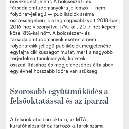
növekedést jelent. A bölcsészet- és
társadalomtudományokra jellemző – nem
folyóirat-jellegű – publikációk száma
összességében is a legmagasabb volt 2018-ban;
2016-hoz viszonyítva 17%-kal, 2017-hez képest
közel 8%-kal nőtt. A bölcsészet- és
társadalomtudományok esetén a nem
folyóiratcikk-jellegű publikációk megjelenése
egyfajta ciklikusságot mutat, mert a nagyobb
terjedelmű tanulmányok, kötetek
összeállításához és megjelenéséhez általában
egy évnél hosszabb időre van szükség.
Szorosabb együttműködés a
felsőoktatással és az iparral
A felsőoktatásban oktató, az MTA
kutatóhálózatához tartozó kutatók száma