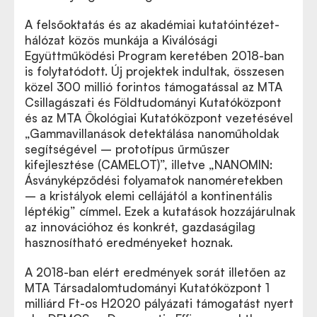
A felsőoktatás és az akadémiai kutatóintézet-
hálózat közös munkája a Kiválósági
Együttműködési Program keretében 2018-ban
is folytatódott. Új projektek indultak, összesen
közel 300 millió forintos támogatással az MTA
Csillagászati és Földtudományi Kutatóközpont
és az MTA Ökológiai Kutatóközpont vezetésével
„Gammavillanások detektálása nanoműholdak
segítségével – prototípus űrműszer
kifejlesztése (CAMELOT)”, illetve „NANOMIN:
Ásványképződési folyamatok nanoméretekben
– a kristályok elemi cellájától a kontinentális
léptékig” címmel. Ezek a kutatások hozzájárulnak
az innovációhoz és konkrét, gazdaságilag
hasznosítható eredményeket hoznak.
A 2018-ban elért eredmények sorát illetően az
MTA Társadalomtudományi Kutatóközpont 1
milliárd Ft-os H2020 pályázati támogatást nyert