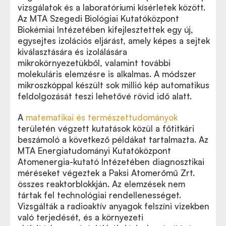
vizsgálatok és a laboratóriumi kísérletek között.
Az MTA Szegedi Biológiai Kutatóközpont
Biokémiai Intézetében kifejlesztettek egy új,
egysejtes izolációs eljárást, amely képes a sejtek
kiválasztására és izolálására
mikrokörnyezetükből, valamint további
molekuláris elemzésre is alkalmas. A módszer
mikroszkóppal készült sok millió kép automatikus
feldolgozását teszi lehetővé rövid idő alatt.
A
matematikai és természettudományok
területén végzett kutatások közül a főtitkári
beszámoló a következő példákat tartalmazta. Az
MTA Energiatudományi Kutatóközpont
Atomenergia-kutató Intézetében diagnosztikai
méréseket végeztek a Paksi Atomerőmű Zrt.
összes reaktorblokkján. Az elemzések nem
tártak fel technológiai rendellenességet.
Vizsgálták a radioaktív anyagok felszíni vizekben
való terjedését, és a környezeti