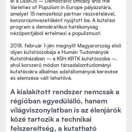
el a DEMOS – Democratic Efficacy and the
Varieties of Populism in Europe pályázatára,
amelyet 15 nemzetközi partner részvételével,
konzorciumvezetőként nyújtott be. A kutatási
program a demokratikus hatékonyság
nézőpontjából értelmezi a populizmust.
2018. február 1-jén megnyílt Magyarország első
olyan kutatószobája a Humán Tudományok
Kutatóházában – a KSH-KRTK kutatószoba –,
ahol korszerű módon társadalomtudományi
kutatásokra alkalmas adatállományok keresése
és elemzése vált lehetővé.
A kialakított rendszer nemcsak a
régióban egyedülálló, hanem
világviszonylatban is az élenjárók
közé tartozik a technikai
felszereltség, a kutatható