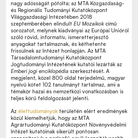
nagy adósságát pótolta; az MTA Közgazdaság-
és Regionális Tudományi Kutatóközpont
Világgazdasági Intézetében 2018
szeptemberében elindult
EU Mozaikok
című
sorozatot, melynek kiadványai az Európai Unióról
szóló rövid, informatív, ismeretterjesztő
anyagokat tartalmaznak, és kéthetente
frissülnek az Intézet honlapján. Az MTA
Társadalomtudományi Kutatóközpont
Jogtudományi Intézetének kutatói lezárták az
Emberi jogi enciklopédia
szerkesztését. A
megjelent, közel 800 oldal terjedelmű, magyar
nyelvű kötet 102 tanulmányt tartalmaz, ami a
témakör hazai és nemzetközi vonatkozásban is
teljes körű feldolgozását jelenti.
Az
élettudományok
területén elért eredmények
közül kiemelhetjük, hogy az MTA
Agrártudományi Kutatóközpont Növényvédelmi
Intézet kutatóinak sikerült pontosan