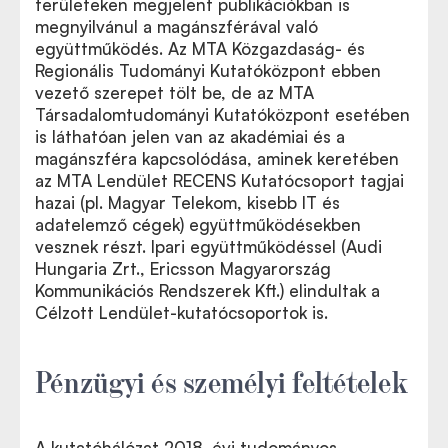
területeken megjelent publikációkban is
megnyilvánul a magánszférával való
együttműködés. Az MTA Közgazdaság- és
Regionális Tudományi Kutatóközpont ebben
vezető szerepet tölt be, de az MTA
Társadalomtudományi Kutatóközpont esetében
is láthatóan jelen van az akadémiai és a
magánszféra kapcsolódása, aminek keretében
az MTA Lendület RECENS Kutatócsoport tagjai
hazai (pl. Magyar Telekom, kisebb IT és
adatelemző cégek) együttműködésekben
vesznek részt. Ipari együttműködéssel (Audi
Hungaria Zrt., Ericsson Magyarország
Kommunikációs Rendszerek Kft.) elindultak a
Célzott Lendület-kutatócsoportok is.
Pénzügyi és személyi feltételek
A kutatóhálózat 2018. évi tudományos