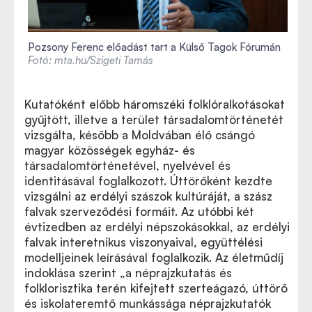
Pozsony Ferenc előadást tart a Külső Tagok Fórumán
Fotó: mta.hu/Szigeti Tamás
Kutatóként előbb háromszéki folklóralkotásokat
gyűjtött, illetve a terület társadalomtörténetét
vizsgálta, később a Moldvában élő csángó
magyar közösségek egyház- és
társadalomtörténetével, nyelvével és
identitásával foglalkozott. Úttörőként kezdte
vizsgálni az erdélyi szászok kultúráját, a szász
falvak szerveződési formáit. Az utóbbi két
évtizedben az erdélyi népszokásokkal, az erdélyi
falvak interetnikus viszonyaival, együttélési
modelljeinek leírásával foglalkozik. Az életműdíj
indoklása szerint „a néprajzkutatás és
folklorisztika terén kifejtett szerteágazó, úttörő
és iskolateremtő munkássága néprajzkutatók