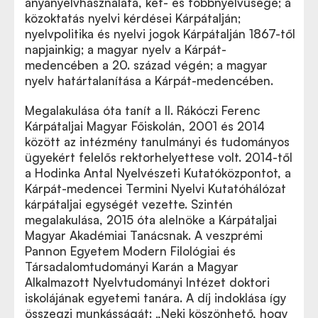
anyanyelvhasználata, két- és többnyelvűsége; a
közoktatás nyelvi kérdései Kárpátalján;
nyelvpolitika és nyelvi jogok Kárpátalján 1867-től
napjainkig; a magyar nyelv a Kárpát-
medencében a 20. század végén; a magyar
nyelv határtalanítása a Kárpát-medencében.
Megalakulása óta tanít a II. Rákóczi Ferenc
Kárpátaljai Magyar Főiskolán, 2001 és 2014
között az intézmény tanulmányi és tudományos
ügyekért felelős rektorhelyettese volt. 2014-től
a Hodinka Antal Nyelvészeti Kutatóközpontot, a
Kárpát-medencei Termini Nyelvi Kutatóhálózat
kárpátaljai egységét vezette. Szintén
megalakulása, 2015 óta alelnöke a Kárpátaljai
Magyar Akadémiai Tanácsnak. A veszprémi
Pannon Egyetem Modern Filológiai és
Társadalomtudományi Karán a Magyar
Alkalmazott Nyelvtudományi Intézet doktori
iskolájának egyetemi tanára. A díj indoklása így
összegzi munkásságát: „Neki köszönhető, hogy