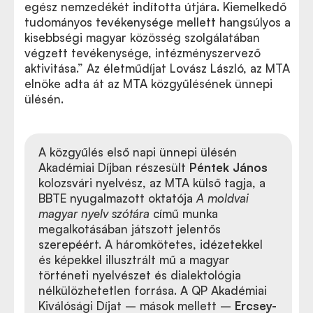
egész nemzedékét indította útjára. Kiemelkedő
tudományos tevékenysége mellett hangsúlyos a
kisebbségi magyar közösség szolgálatában
végzett tevékenysége, intézményszervező
aktivitása.” Az életműdíjat Lovász László, az MTA
elnöke adta át az MTA közgyűlésének ünnepi
ülésén.
A közgyűlés első napi ünnepi ülésén
Akadémiai Díjban részesült
Péntek János
kolozsvári nyelvész, az MTA külső tagja, a
BBTE nyugalmazott oktatója
A moldvai
magyar nyelv szótára
című munka
megalkotásában játszott jelentős
szerepéért. A háromkötetes, idézetekkel
és képekkel illusztrált mű a magyar
történeti nyelvészet és dialektológia
nélkülözhetetlen forrása. A QP Akadémiai
Kiválósági Díjat – mások mellett –
Ercsey-