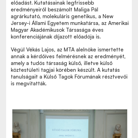
előadást. Kutatásainak legfrissebb
eredményeiről beszámolt Maliga Pál
agrárkutató, molekuláris genetikus, a New
Jersey-i Állami Egyetem munkatársa, az Amerikai
Magyar Akadémikusok Társasága éves
konferenciájának díjazott előadója is.
Végül Vékás Lajos, az MTA alelnöke ismertette
annak a kérdőíves felmérésnek az eredményét,
amely a tudós társaság külső, illetve külső
köztestületi tagjai körében készült. A kutatás
tanulságait a Külső Tagok Fórumának résztvevői
is megvitatták.