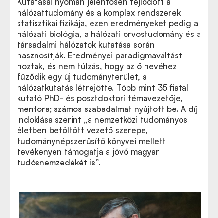
Kutatásai nyomán jelentősen fejlődött a
hálózattudomány és a komplex rendszerek
statisztikai fizikája, ezen eredményeket pedig a
hálózati biológia, a hálózati orvostudomány és a
társadalmi hálózatok kutatása során
hasznosítják. Eredményei paradigmaváltást
hoztak, és nem túlzás, hogy az ő nevéhez
fűződik egy új tudományterület, a
hálózatkutatás létrejötte. Több mint 35 fiatal
kutató PhD- és posztdoktori témavezetője,
mentora; számos szabadalmat nyújtott be. A díj
indoklása szerint „a nemzetközi tudományos
életben betöltött vezető szerepe,
tudománynépszerűsítő könyvei mellett
tevékenyen támogatja a jövő magyar
tudósnemzedékét is”.