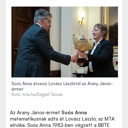
Soós Anna átveszi Lovász Lászlótól az Arany János-
érmet
Fotó: mta.hu/Szigeti Tamás
Az Arany János-érmet
Soós Anna
matematikusnak adta át Lovász László, az MTA
elnöke. Soós Anna 1982-ben végzett a BBTE