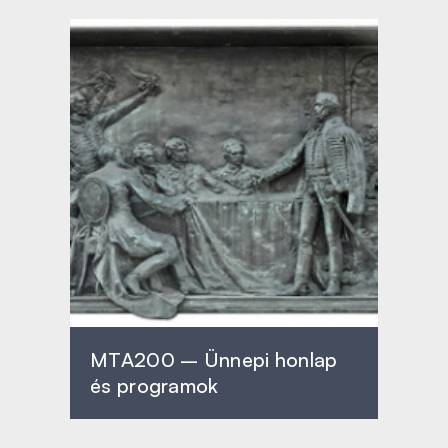
MTA200 – Ünnepi honlap
és programok