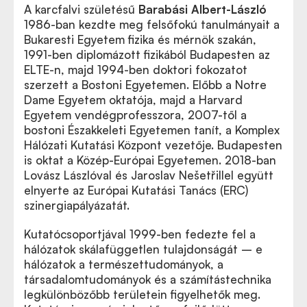
A karcfalvi születésű
Barabási Albert-László
1986-ban kezdte meg felsőfokú tanulmányait a
Bukaresti Egyetem fizika és mérnök szakán,
1991-ben diplomázott fizikából Budapesten az
ELTE-n, majd 1994-ben doktori fokozatot
szerzett a Bostoni Egyetemen. Előbb a Notre
Dame Egyetem oktatója, majd a Harvard
Egyetem vendégprofesszora, 2007-től a
bostoni Északkeleti Egyetemen tanít, a Komplex
Hálózati Kutatási Központ vezetője. Budapesten
is oktat a Közép-Európai Egyetemen. 2018-ban
Lovász Lászlóval és Jaroslav Nešetřillel együtt
elnyerte az Európai Kutatási Tanács (ERC)
szinergiapályázatát.
Kutatócsoportjával 1999-ben fedezte fel a
hálózatok skálafüggetlen tulajdonságát – e
hálózatok a természettudományok, a
társadalomtudományok és a számítástechnika
legkülönbözőbb területein figyelhetők meg.