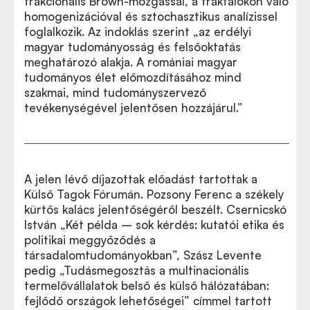
frakcionális Brown-mozgással, a fraktálokon való
homogenizációval és sztochasztikus analízissel
foglalkozik. Az indoklás szerint „az erdélyi
magyar tudományosság és felsőoktatás
meghatározó alakja. A romániai magyar
tudományos élet előmozdításához mind
szakmai, mind tudományszervező
tevékenységével jelentősen hozzájárul.”
A jelen lévő díjazottak előadást tartottak a
Külső Tagok Fórumán. Pozsony Ferenc a székely
kürtős kalács jelentőségéről beszélt. Csernicskó
István „Két példa – sok kérdés: kutatói etika és
politikai meggyőződés a
társadalomtudományokban”, Szász Levente
pedig „Tudásmegosztás a multinacionális
termelővállalatok belső és külső hálózatában:
fejlődő országok lehetőségei” címmel tartott