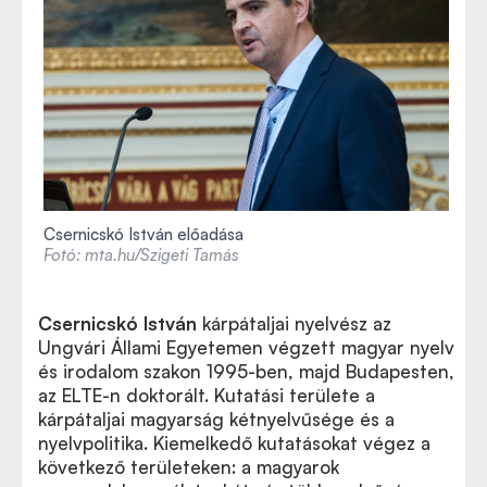
Csernicskó István előadása
Fotó: mta.hu/Szigeti Tamás
Csernicskó István
kárpátaljai nyelvész az
Ungvári Állami Egyetemen végzett magyar nyelv
és irodalom szakon 1995-ben, majd Budapesten,
az ELTE-n doktorált. Kutatási területe a
kárpátaljai magyarság kétnyelvűsége és a
nyelvpolitika. Kiemelkedő kutatásokat végez a
következő területeken: a magyarok