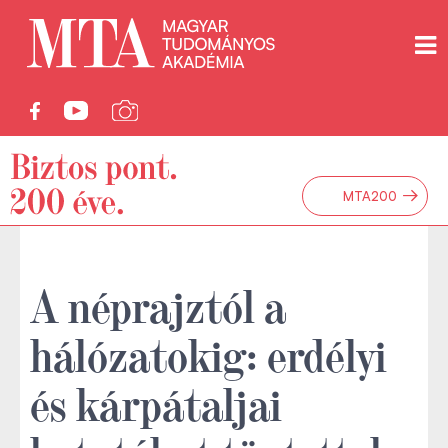
→
MTA200
A néprajztól a
hálózatokig: erdélyi
és kárpátaljai