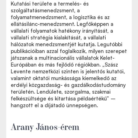
Kutatási területe a termelés- és
szolgáltatásmenedzsment, a
folyamatmenedzsment, a logisztika és az
ellátásilánc-menedzsment. Legfőképpen a
vállalati folyamatok hatékony irányítását, a
vállalati stratégia kialakítását, a vállalati
hálózatok menedzsmentjét kutatja. Legutóbbi
publikációiban azzal foglalkozik, milyen szerepet
játszanak a multinacionális vállalatok Kelet-
Európában és más fejlődő régiókban. „Szász
Levente nemzetközi szinten is jelentős kutatói,
valamint oktatói munkássága kiemelkedő az
erdélyi közgazdaság- és gazdálkodástudomány
területén. Lendülete, szorgalma, szakmai
felkészültsége és kitartása példaértékű” –
hangzott el a díjátadó ünnepségen.
Arany János-érem