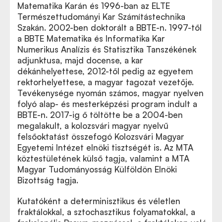
Matematika Karán és 1996-ban az ELTE
Természettudományi Kar Számítástechnika
Szakán. 2002-ben doktorált a BBTE-n. 1997-től
a BBTE Matematika és Informatika Kar
Numerikus Analízis és Statisztika Tanszékének
adjunktusa, majd docense, a kar
dékánhelyettese, 2012-től pedig az egyetem
rektorhelyettese, a magyar tagozat vezetője.
Tevékenysége nyomán számos, magyar nyelven
folyó alap- és mesterképzési program indult a
BBTE-n. 2017-ig ő töltötte be a 2004-ben
megalakult, a kolozsvári magyar nyelvű
felsőoktatást összefogó Kolozsvári Magyar
Egyetemi Intézet elnöki tisztségét is. Az MTA
köztestületének külső tagja, valamint a MTA
Magyar Tudományosság Külföldön Elnöki
Bizottság tagja.
Kutatóként a determinisztikus és véletlen
fraktálokkal, a sztochasztikus folyamatokkal, a