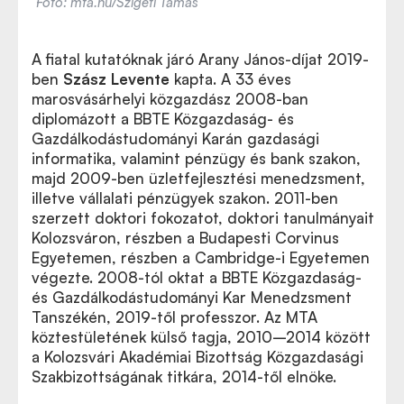
Fotó: mta.hu/Szigeti Tamás
A fiatal kutatóknak járó Arany János-díjat 2019-
ben
Szász Levente
kapta. A 33 éves
marosvásárhelyi közgazdász 2008-ban
diplomázott a BBTE Közgazdaság- és
Gazdálkodástudományi Karán gazdasági
informatika, valamint pénzügy és bank szakon,
majd 2009-ben üzletfejlesztési menedzsment,
illetve vállalati pénzügyek szakon. 2011-ben
szerzett doktori fokozatot, doktori tanulmányait
Kolozsváron, részben a Budapesti Corvinus
Egyetemen, részben a Cambridge-i Egyetemen
végezte. 2008-tól oktat a BBTE Közgazdaság-
és Gazdálkodástudományi Kar Menedzsment
Tanszékén, 2019-től professzor. Az MTA
köztestületének külső tagja, 2010–2014 között
a Kolozsvári Akadémiai Bizottság Közgazdasági
Szakbizottságának titkára, 2014-től elnöke.