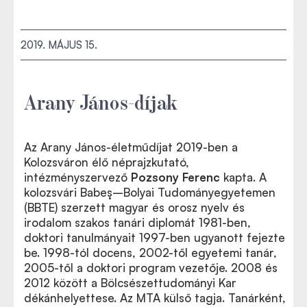
2019. MÁJUS 15.
Arany János-díjak
Az Arany János
-életműdíjat 2019-ben a
Az eseményről készült fotók ide kattintva láthatók az
Kolozsváron élő néprajzkutató,
MTA Flickr-oldalán
intézményszervező
Pozsony Ferenc
kapta. A
kolozsvári Babeş–Bolyai Tudományegyetemen
(BBTE) szerzett magyar és orosz nyelv és
irodalom szakos tanári diplomát 1981-ben,
doktori tanulmányait 1997-ben ugyanott fejezte
be. 1998-tól docens, 2002-től egyetemi tanár,
2005-től a doktori program vezetője. 2008 és
2012 között a Bölcsészettudományi Kar
dékánhelyettese. Az MTA külső tagja. Tanárként,