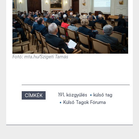
Fotó: mta.hu/Szigeti Tamás
191. közgyűlés
külső tag
CÍMKÉK
Külső Tagok Fóruma