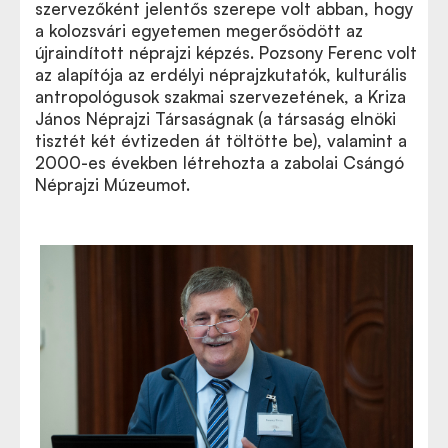
szervezőként jelentős szerepe volt abban, hogy
a kolozsvári egyetemen megerősödött az
újraindított néprajzi képzés. Pozsony Ferenc volt
az alapítója az erdélyi néprajzkutatók, kulturális
antropológusok szakmai szervezetének, a Kriza
János Néprajzi Társaságnak (a társaság elnöki
tisztét két évtizeden át töltötte be), valamint a
2000-es években létrehozta a zabolai Csángó
Néprajzi Múzeumot.