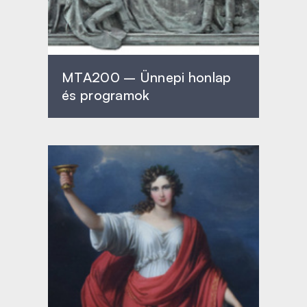
MTA200 – Ünnepi honlap
és programok