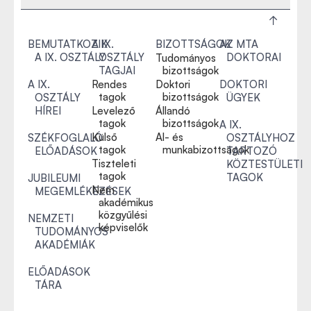
BEMUTATKOZIK
A IX.
BIZOTTSÁGOK
AZ MTA
A IX. OSZTÁLY
OSZTÁLY
DOKTORAI
Tudományos
TAGJAI
bizottságok
A IX.
Rendes
Doktori
DOKTORI
tagok
bizottságok
OSZTÁLY
ÜGYEK
HÍREI
Levelező
Állandó
tagok
bizottságok
A IX.
Külső
Al- és
SZÉKFOGLALÓ
OSZTÁLYHOZ
tagok
munkabizottságok
ELŐADÁSOK
TARTOZÓ
Tiszteleti
KÖZTESTÜLETI
tagok
TAGOK
JUBILEUMI
Nem
MEGEMLÉKEZÉSEK
akadémikus
közgyűlési
NEMZETI
képviselők
TUDOMÁNYOS
AKADÉMIÁK
ELŐADÁSOK
TÁRA