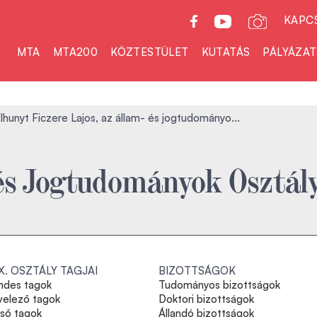
KAPC
MTA
MTA200
KÖZTESTÜLET
KUTATÁS
PÁLYÁZA
lhunyt Ficzere Lajos, az állam- és jogtudományo...
és Jogtudományok Osztál
IX. OSZTÁLY TAGJAI
BIZOTTSÁGOK
ndes tagok
Tudományos bizottságok
velező tagok
Doktori bizottságok
lső tagok
Állandó bizottságok