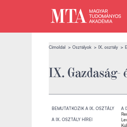
Címoldal
Osztályok
IX. osztály
E
IX. Gazdaság- 
BEMUTATKOZIK A IX. OSZTÁLY
A 
Re
A IX. OSZTÁLY HÍREI
Le
Kü