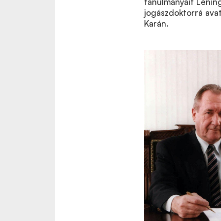
tanulmányait Lening
jogászdoktorrá avat
Karán.