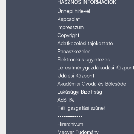
HASZNOS INFORMÁCIÓK
Ünnepi hírlevél
Kapcsolat
Impresszum
Copyright
Adatkezelési tájékoztató
Panaszkezelés
Elektronikus ügyintézés
Létesítménygazdálkodási Közpon
Üdülési Központ
Akadémiai Óvoda és Bölcsőde
Lakásügyi Bizottság
Adó 1%
Téli igazgatási szünet
------------
Hírarchívum
Magyar Tudomány