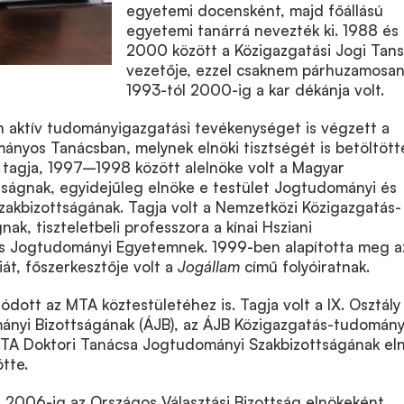
egyetemi docensként, majd főállású
egyetemi tanárrá nevezték ki. 1988 és
2000 között a Közigazgatási Jogi Tan
vezetője, ezzel csaknem párhuzamosan
1993-tól 2000-ig a kar dékánja volt.
 aktív tudományigazgatási tevékenységet is végzett a
ányos Tanácsban, melynek elnöki tisztségét is betöltött
agja, 1997–1998 között alelnöke volt a Magyar
tságnak, egyidejűleg elnöke e testület Jogtudományi és
zakbizottságának. Tagja volt a Nemzetközi Közigazgatás-
ak, tiszteletbeli professzora a kínai Hsziani
és Jogtudományi Egyetemnek. 1999-ben alapította meg a
t, főszerkesztője volt a
Jogállam
című folyóiratnak.
ódott az MTA köztestületéhez is. Tagja volt a IX. Osztály
ányi Bizottságának (ÁJB), az ÁJB Közigazgatás-tudomány
MTA Doktori Tanácsa Jogtudományi Szakbizottságának eln
ötte.
2006-ig az Országos Választási Bizottság elnökeként