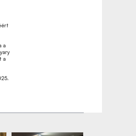
éért
a a
yary
t a
025.