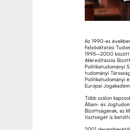
Az 1990-es években
Felsőoktatási Tudom
1995–2000 között t
Akkreditációs Bizot
Politikatudományi S
tudományi Társaságn
Politikatudományi 
Európai Jogakadémiá
Több szálon kapcsol
Állam- és Jogtudom
Bizottságának, az 
tisztségét is betölt
2001 decemberétől 