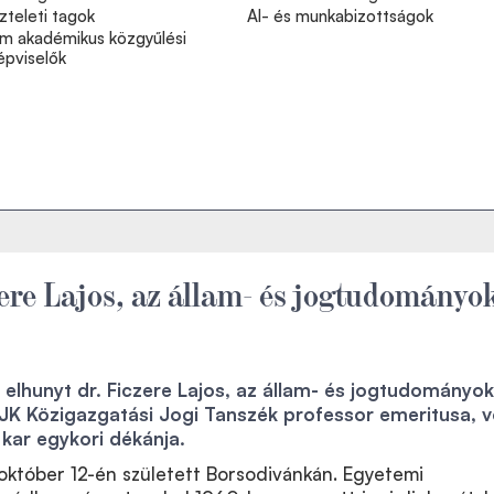
zteleti tagok
Al- és munkabizottságok
m akadémikus közgyűlési
épviselők
ere Lajos, az állam- és jogtudományo
 elhunyt dr. Ficzere Lajos, az állam- és jogtudományok
JK Közigazgatási Jogi Tanszék professor emeritusa, v
 kar egykori dékánja.
 október 12-én született Borsodivánkán. Egyetemi