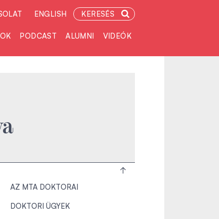
SOLAT
ENGLISH
KERESÉS
TOK
PODCAST
ALUMNI
VIDEÓK
ya
AZ MTA DOKTORAI
DOKTORI ÜGYEK