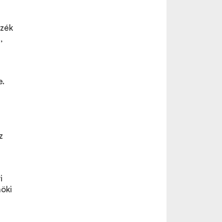
szék
,
e.
z
i
öki