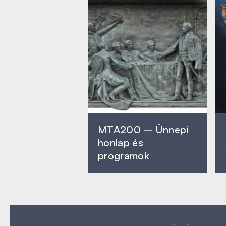
MTA200 – Ünnepi
honlap és
programok