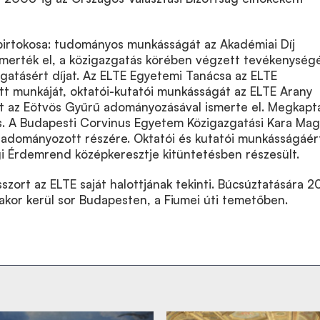
birtokosa: tudományos munkásságát az Akadémiai Díj
merték el, a közigazgatás körében végzett tevékenység
gatásért díjat. Az ELTE Egyetemi Tanácsa az ELTE
t munkáját, oktatói-kutatói munkásságát az ELTE Arany
t az Eötvös Gyűrű adományozásával ismerte el. Megkapt
 is. A Budapesti Corvinus Egyetem Közigazgatási Kara Mag
adományozott részére. Oktatói és kutatói munkásságáér
i Érdemrend középkeresztje kitüntetésben részesült.
sszort az ELTE saját halottjának tekinti. Búcsúztatására 2
akor kerül sor Budapesten, a Fiumei úti temetőben.