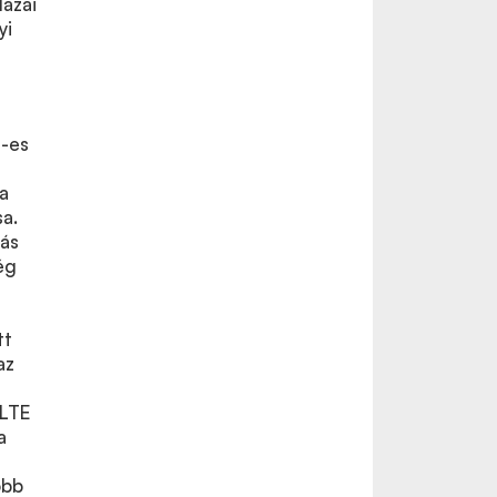
Hazai
yi
-es
a
sa.
ás
ég
tt
az
ELTE
a
őbb