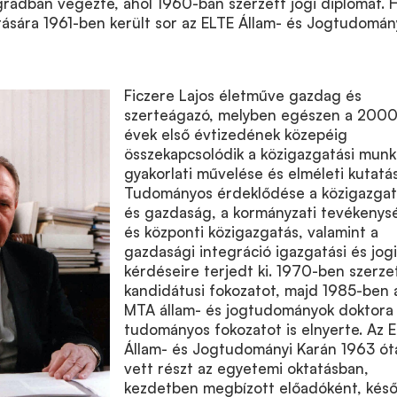
rádban végezte, ahol 1960-ban szerzett jogi diplomát. 
ására 1961-ben került sor az ELTE Állam- és Jogtudomán
Ficzere Lajos életműve gazdag és
szerteágazó, melyben egészen a 2000
évek első évtizedének közepéig
összekapcsolódik a közigazgatási munk
gyakorlati művelése és elméleti kutatá
Tudományos érdeklődése a közigazgat
és gazdaság, a kormányzati tevékenys
és központi közigazgatás, valamint a
gazdasági integráció igazgatási és jogi
kérdéseire terjedt ki. 1970-ben szerze
kandidátusi fokozatot, majd 1985-ben 
MTA állam- és jogtudományok doktora
tudományos fokozatot is elnyerte. Az 
Állam- és Jogtudományi Karán 1963 ót
vett részt az egyetemi oktatásban,
kezdetben megbízott előadóként, kés