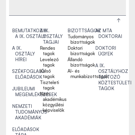
BEMUTATKOZIK
A IX.
BIZOTTSÁGOK
AZ MTA
A IX. OSZTÁLY
OSZTÁLY
DOKTORAI
Tudományos
TAGJAI
bizottságok
A IX.
Rendes
Doktori
DOKTORI
tagok
bizottságok
OSZTÁLY
ÜGYEK
HÍREI
Levelező
Állandó
tagok
bizottságok
A IX.
Külső
Al- és
SZÉKFOGLALÓ
OSZTÁLYHOZ
tagok
munkabizottságok
ELŐADÁSOK
TARTOZÓ
Tiszteleti
KÖZTESTÜLETI
tagok
TAGOK
JUBILEUMI
Nem
MEGEMLÉKEZÉSEK
akadémikus
közgyűlési
NEMZETI
képviselők
TUDOMÁNYOS
AKADÉMIÁK
ELŐADÁSOK