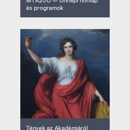
MTA200 – Ünnepi honlap
és programok
Tények az Akadémiáról