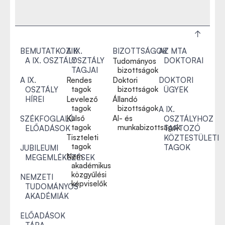
BEMUTATKOZIK
A IX.
BIZOTTSÁGOK
AZ MTA
A IX. OSZTÁLY
OSZTÁLY
DOKTORAI
Tudományos
TAGJAI
bizottságok
A IX.
Rendes
Doktori
DOKTORI
tagok
bizottságok
OSZTÁLY
ÜGYEK
HÍREI
Levelező
Állandó
tagok
bizottságok
A IX.
Külső
Al- és
SZÉKFOGLALÓ
OSZTÁLYHOZ
tagok
munkabizottságok
ELŐADÁSOK
TARTOZÓ
Tiszteleti
KÖZTESTÜLETI
tagok
TAGOK
JUBILEUMI
Nem
MEGEMLÉKEZÉSEK
akadémikus
közgyűlési
NEMZETI
képviselők
TUDOMÁNYOS
AKADÉMIÁK
ELŐADÁSOK