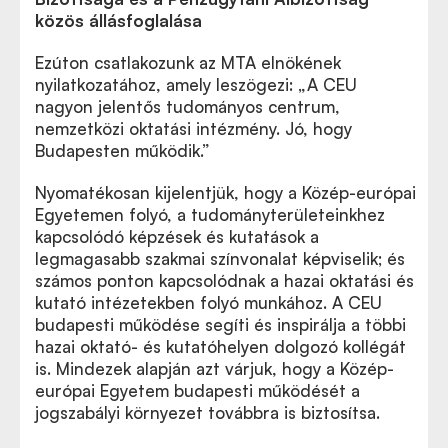
közös állásfoglalása
Ezúton csatlakozunk az MTA elnökének
nyilatkozatához, amely leszögezi: „A CEU
nagyon jelentős tudományos centrum,
nemzetközi oktatási intézmény. Jó, hogy
Budapesten működik.”
Nyomatékosan kijelentjük, hogy a Közép-európai
Egyetemen folyó, a tudományterületeinkhez
kapcsolódó képzések és kutatások a
legmagasabb szakmai színvonalat képviselik; és
számos ponton kapcsolódnak a hazai oktatási és
kutató intézetekben folyó munkához. A CEU
budapesti működése segíti és inspirálja a többi
hazai oktató- és kutatóhelyen dolgozó kollégát
is. Mindezek alapján azt várjuk, hogy a Közép-
európai Egyetem budapesti működését a
jogszabályi környezet továbbra is biztosítsa.