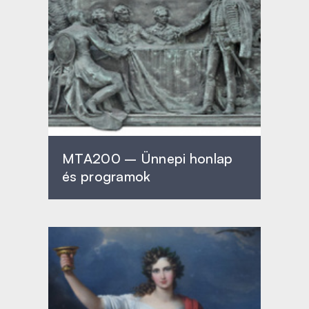
MTA200 – Ünnepi honlap
és programok