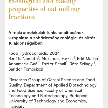
rheological and baking
properties of oat milling
fractions
A makromolekulák funkcionalitásának
vizsgálata a zabőrlemény reológiai és sütési
tulajdonságaiban
Food Hydrocolloids, 2024
1
1
1
Renáta Németh
, Alexandra Farkas
, Edit Martin
,
1
1
1
Annamária Gaál
, Eszter Schall
, Róza Szilágyi
,
1
Sándor Tömösközi
1
Research Group of Cereal Science and Food
Quality, Department of Applied Biotechnology
and Food Science, Faculty of Chemical
Technology and Biotechnology, Budapest
University of Technology and Economics,
Hungary