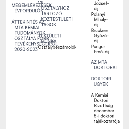
VII.
József-
MEGEMLÉKEZÉSEK,
OSZTÁLYHOZ
díj
ÉVFORDULÓK
TARTOZÓ
Polányi
KÖZTESTÜLETI
Mihály-
ÁTTEKINTÉS AZ
TAGOK
díj
MTA KÉMIAI
Bruckner
TUDOMÁNYOK
Győző-
TESTÜLETI
OSZTÁLYA FŐBB
díj
MUNKA
TEVÉKENYSÉGEIRŐL
Pungor
Osztálybeszámolók
2020-2023
Ernő-díj
AZ MTA
DOKTORAI
DOKTORI
ÜGYEK
A Kémiai
Doktori
Bizottság
december
5-i doktori
tájékoztatója