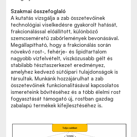
Szakmai összefoglaló
A kutatás vizsgálja a zab összetevőinek
technológiai viselkedésre gyakorolt hatását,
frakcionálással előállított, különböző
szemcseméretű zabőrlemények bevonásával.
Megállapítható, hogy a frakcionálás során
növekvő rost-, fehérje- és lipidtartalom
nagyobb vízfelvételt, viszkózusabb gélt és
stabilabb tésztaszerkezet eredményez,
amelyhez kedvező sütőipari tulajdonságok is
társultak. Munkánk hozzájárulhat a zab
összetevőinek funkcionalitásával kapcsolatos
ismereteink bővítéséhez és a több élelmi rost
fogyasztását támogató új, rostban gazdag
zabalapú termékek kifejlesztéséhez is.