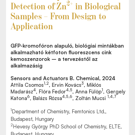
2+
Detection of Zn
in Biological
Samples – From Design to
Application
GFP-kromofóron alapuló, biológiai mintákban
alkalmazható kétfoton fluoreszcens cink
kemoszenzorok – a tervezéstől az
alkalmazásig
Sensors and Actuators B. Chemical, 2024
1,2
3
Attila Csomos
, Ervin Kovács
, Miklós
4
4,5
1
Madarász
, Flóra Fedor
, Anna Fülöp
, Gergely
6
4,5,6
1,4,7
Katona
, Balázs Rózsa
, Zoltán Mucsi
1
Department of Chemistry, Femtonics Ltd.,
Budapest, Hungary
2
Hevesy György PhD School of Chemistry, ELTE,
Budapest, Hungary