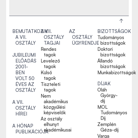
BEMUTATKOZIK
A VII.
AZ
BIZOTTSÁGOK
A VII.
OSZTÁLY
OSZTÁLY
Tudományos
OSZTÁLY
TAGJAI
ÜGYRENDJE
bizottságok
Rendes
Doktori
tagok
bizottságok
JUBILEUMI
ELŐADÁS
Levelező
Állandó
tagok
bizottságok
2001-
BEN
Külső
Munkabizottságok
tagok
VOLT 50
DÍJAK
ÉVES AZ
Tiszteleti
tagok
Oláh
OSZTÁLY
György-
Nem
díj
akadémikus
A VII.
közgyűlési
MOL
OSZTÁLY
képviselők
Tudományos
HÍREI
Díj
Az osztály
elhunyt
Zemplén
A HÓNAP
akadémikusai
Géza-díj
PUBLIKÁCIÓJA
Varga