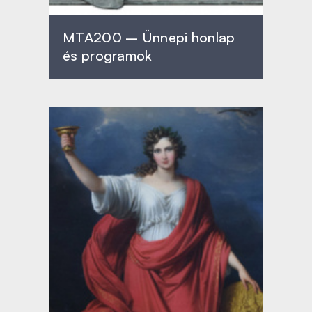
MTA200 – Ünnepi honlap
és programok