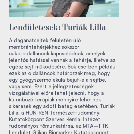
Lendületesek: Turiák Lilla
A daganatsejtek felületén ülő
membránfehérjékhez sokszor
cukoroldalláncok kapcsolódnak, amelyek
jelentős hatással vannak a fehérje, illetve az
egész sejt működésére. Sok esetben például
ezek az oldalláncok határozzák meg, hogy
egy gyógyszermolekula bejut-e a sejtbe,
vagy sem. Ezért e jellegzetességek
vizsgálatával előre lehet jelezni, hogy a
különböző terápiák mennyire lehetnek
sikeresek egy adott beteg esetében. Turiák
Lilla, a HUN-REN Természettudományi
Kutatóközpont Szerves Kémiai Intézet
tudományos főmunkatársa, az MTA–TTK
Lendület Glikán Biomarker Kutatócsoport