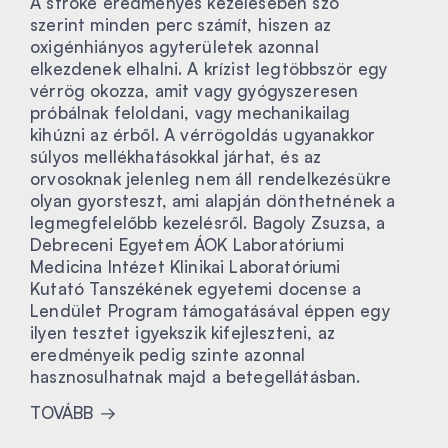
A stroke eredményes kezelésében szó
szerint minden perc számít, hiszen az
oxigénhiányos agyterületek azonnal
elkezdenek elhalni. A krízist legtöbbször egy
vérrög okozza, amit vagy gyógyszeresen
próbálnak feloldani, vagy mechanikailag
kihúzni az érből. A vérrögoldás ugyanakkor
súlyos mellékhatásokkal járhat, és az
orvosoknak jelenleg nem áll rendelkezésükre
olyan gyorsteszt, ami alapján dönthetnének a
legmegfelelőbb kezelésről. Bagoly Zsuzsa, a
Debreceni Egyetem ÁOK Laboratóriumi
Medicina Intézet Klinikai Laboratóriumi
Kutató Tanszékének egyetemi docense a
Lendület Program támogatásával éppen egy
ilyen tesztet igyekszik kifejleszteni, az
eredményeik pedig szinte azonnal
hasznosulhatnak majd a betegellátásban.
TOVÁBB