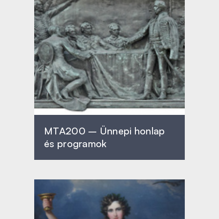
MTA200 – Ünnepi honlap
és programok