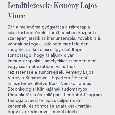
Lendületesek: Kemény Lajos
Vince
Bár a melanóma gyógyítása a rákterápia
sikertörténetének számít, amiben központi
szerepet játszik az immunterápia, továbbra is
vannak betegek, akik nem megfelelően
reagálnak a kezelésre. Így elsődleges
fontosságú, hogy találjunk olyan
immunterápiákat, amelyekkel szemben nem
vagy csak nehezebben válhatnak
rezisztenssé a tumorsejtek. Kemény Lajos
Vince, a Semmelweis Egyetem Élettani
Intézetének, illetve Bőr-, Nemikórtani és
Bőronkológiai Klinikájának tudományos
főmunkatársa és kollégái a Lendület Program
támogatásával terápiás célpontokat
keresnek, és fontos feladatuknak tartják,
hogy az eredményeik minél előbb