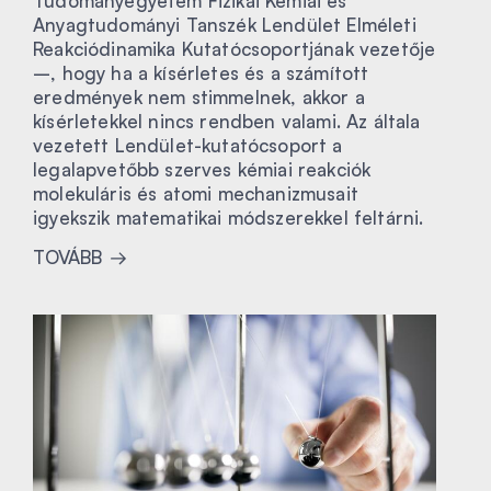
Tudományegyetem Fizikai Kémiai és
Anyagtudományi Tanszék Lendület Elméleti
Reakciódinamika Kutatócsoportjának vezetője
–, hogy ha a kísérletes és a számított
eredmények nem stimmelnek, akkor a
kísérletekkel nincs rendben valami. Az általa
vezetett Lendület-kutatócsoport a
legalapvetőbb szerves kémiai reakciók
molekuláris és atomi mechanizmusait
igyekszik matematikai módszerekkel feltárni.
TOVÁBB