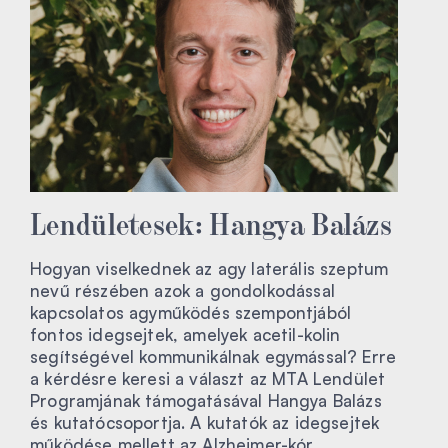
Lendületesek: Hangya Balázs
Hogyan viselkednek az agy laterális szeptum
nevű részében azok a gondolkodással
kapcsolatos agyműködés szempontjából
fontos idegsejtek, amelyek acetil-kolin
segítségével kommunikálnak egymással? Erre
a kérdésre keresi a választ az MTA Lendület
Programjának támogatásával Hangya Balázs
és kutatócsoportja. A kutatók az idegsejtek
működése mellett az Alzheimer-kór