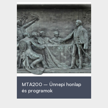
MTA200 – Ünnepi honlap
és programok