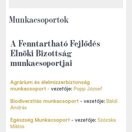
Munkacsoportok
A Fenntartható Fejlődés
Elnöki Bizottság
munkacsoportjai
Agrárium és élelmiszerbiztonság
munkacsoport
-
vezetője:
Popp József
Biodiverzitás munkacsoport
- vezetője:
Báldi
András
Egészség Munkacsoport
- vezetője:
Szócska
Miklós