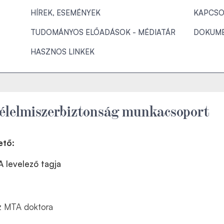
HÍREK, ESEMÉNYEK
KAPCSO
TUDOMÁNYOS ELŐADÁSOK - MÉDIATÁR
DOKUM
HASZNOS LINKEK
 élelmiszerbiztonság munkacsoport
ető:
 levelező tagja
az MTA doktora