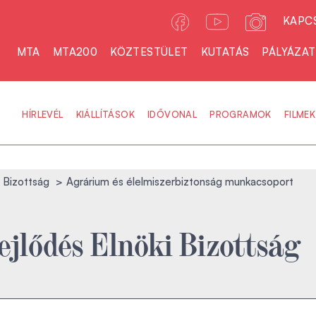
KAPC
MTA
MTA200
KÖZTESTÜLET
KUTATÁS
PÁLYÁZA
HÍRLEVÉL
KIÁLLÍTÁSOK
IDŐVONAL
PROGRAMOK
FILMEK
i Bizottság
Agrárium és élelmiszerbiztonság munkacsoport
ejlődés Elnöki Bizottság