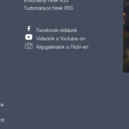
Intézményi hírek RSS
Tudományos hírek RSS
t
Facebook-oldalunk
Videóink a Youtube-on
Képgalériáink a Flickr-en
ai
ől