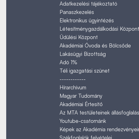
Adatkezelési tájékoztató
Panaszkezelés
Elektronikus ügyintézés
Létesítménygazdálkodási Közpon
Üdülési Központ
Akadémiai Óvoda és Bölcsőde
Lakásügyi Bizottság
Adó 1%
Téli igazgatási szünet
------------
Hírarchívum
Magyar Tudomány
Akadémiai Értesítő
Az MTA testületeinek állásfoglalás
Youtube-csatornánk
Képek az Akadémia rendezvényeir
Székfoglalók felvételei