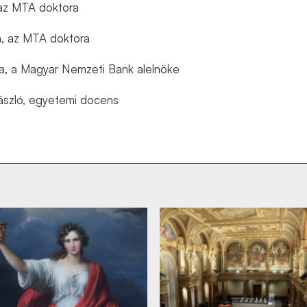
 az MTA doktora
n, az MTA doktora
a,
a Magyar Nemzeti Bank alelnöke
szló, egyetemi docens