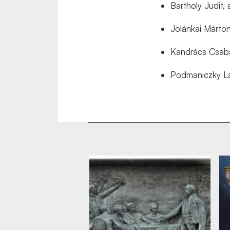
Bartholy Judit,
Jolánkai Márto
Kandrács Csab
Podmaniczky Lá