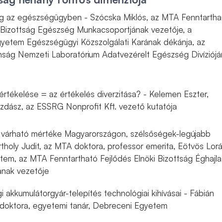
g az egészségügyben - Szócska Miklós,
az MTA Fenntartha
i Bizottság Egészség Munkacsoportjának vezetője, a
etem Egészségügyi Közszolgálati Karának dékánja, az
ság Nemzeti Laboratórium Adatvezérelt Egészség Divíziójá
 értékelése = az értékelés diverzitása? - Kelemen Eszter,
azdász, az ESSRG Nonprofit Kft. vezető kutatója
s várható mértéke Magyarországon, szélsőségek-legújabb
rtholy Judit, az MTA doktora, professor emerita, Eötvös Lor
m, az MTA Fenntartható Fejlődés Elnöki Bizottság Éghajla
nak vezetője
 akkumulátorgyár-telepítés technológiai kihívásai - Fábián
 doktora, egyetemi tanár, Debreceni Egyetem