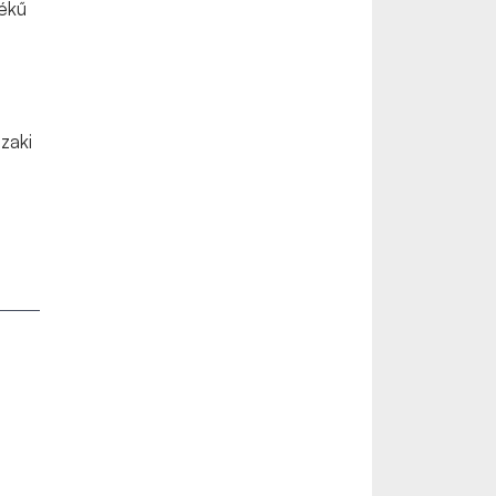
tékű
ó
zaki