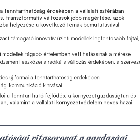
 a fenntarthatóság érdekében a vállalati szférában
is, transzformatív változások jobb megértése, azok
szba helyezése a következő témák bemutatásával:
tozást támogató innovatív üzleti modellek legfontosabb fajtái,
eti modellek tágabb értelemben vett hatásainak a mérése
edzsment eszközei a radikális változás érdekében, a szerveze
és új formái a fenntarthatóság érdekében
ági kommunikáció kihívásai
ói a fenntartható fejlődés, a környezetgazdaságtan és
an, valamint a vállalati környezetvédelem neves hazai
atósági vitasorozat a gazdasági