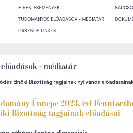
HÍREK, ESEMÉNYEK
KAPCSO
TUDOMÁNYOS ELŐADÁSOK - MÉDIATÁR
DOKUM
HASZNOS LINKEK
előadások - médiatár
lődés Elnöki Bizottság tagjainak nyilvános előadásaina
domány Ünnepe 2023. évi Fenntarth
öki Bizottság tagjainak előadásai
ság néhány fontos dimenziója