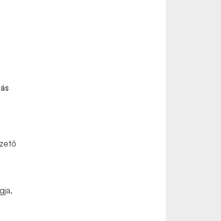
lás
ezető
gja,