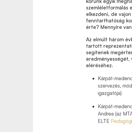
korunk egyik megha
szemléletformálás 
elkezdeni, de vajo
fenntarthatóság ko
érte? Mennyire van
Az elmúlt három év
tartott reprezentat
segítenek megérten
eredményességét, va
eléréséhez.
Kárpát-medence
szervezés, mód
igazgatója)
Kárpát-medence
Andrea (az MTA
ELTE
Pedagógia