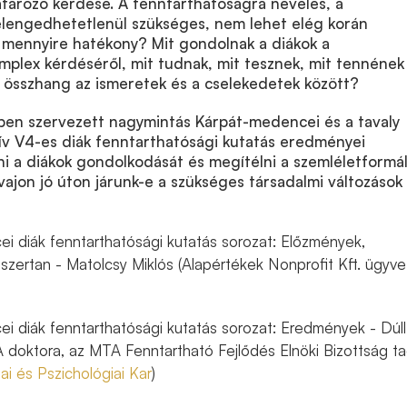
tározó kérdése. A fenntarthatóságra nevelés, a
elengedhetetlenül szükséges, nem lehet elég korán
n mennyire hatékony? Mit gondolnak a diákok a
mplex kérdéséről, mit tudnak, mit tesznek, mit tennének
 összhang az ismeretek és a cselekedetek között?
ben szervezett nagymintás Kárpát-medencei és a tavaly
ív V4-es diák fenntarthatósági kutatás eredményei
i a diákok gondolkodását és megítélni a szemléletformá
jon jó úton járunk-e a szükséges társadalmi változások
i diák fenntarthatósági kutatás sorozat: Előzmények,
szertan - Matolcsy Miklós (Alapértékek Nonprofit Kft. ügyv
i diák fenntarthatósági kutatás sorozat: Eredmények - Dúll
 doktora, az MTA Fenntartható Fejlődés Elnöki Bizottság ta
i és Pszichológiai Kar
)