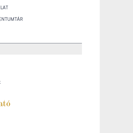
LAT
ENTUMTÁR
k
ató