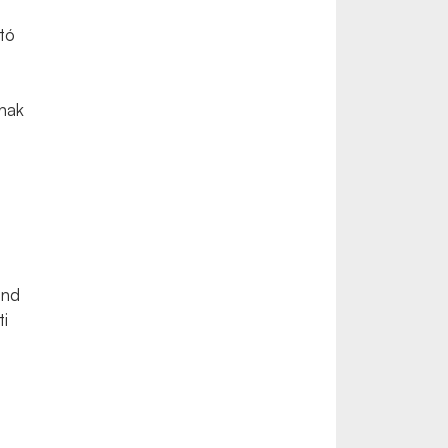
tó
nak
ánd
ti