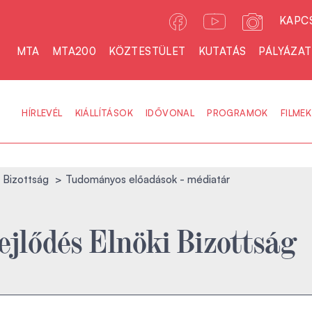
KAPC
MTA
MTA200
KÖZTESTÜLET
KUTATÁS
PÁLYÁZA
HÍRLEVÉL
KIÁLLÍTÁSOK
IDŐVONAL
PROGRAMOK
FILMEK
i Bizottság
Tudományos előadások - médiatár
ejlődés Elnöki Bizottság