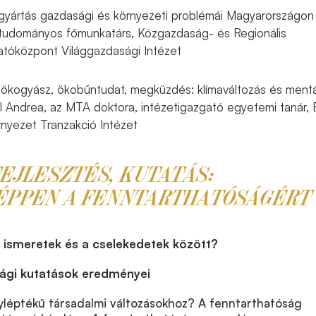
gyártás gazdasági és környezeti problémái Magyarországon
 tudományos főmunkatárs, Közgazdaság- és Regionális
tóközpont Világgazdasági Intézet
ökogyász, ökobűntudat, megküzdés: klímaváltozás és mentá
l Andrea, az MTA doktora, intézetigazgató egyetemi tanár,
yezet Tranzakció Intézet
FEJLESZTÉS, KUTATÁS:
ÉPPEN A FENNTARTHATÓSÁGÉRT
 ismeretek és a cselekedetek között?
sági kutatások eredményei
yléptékű társadalmi változásokhoz? A fenntarthatóság