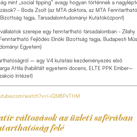
ság mint „social tipping” avagy hogyan történnek a nagylép
tozások? - Boda Zsolt (az MTA doktora, az MTA Fenntarthat
i Bizottság tagja, Társadalomtudományi Kutatóközpont)
vállalatok szerepe egy fenntartható társadalomban - Zilahy
enntartható Fejlődés Elnöki Bizottság tagja, Budapesti Műs
dományi Egyetem)
arthatóságról – egy V4 kutatási kezdeményezés első
arga Attila (habilitált egyetemi docens, ELTE PPK Ember–
akció Intézet)
outube.com/watch?v=I-iQM8PxTHM
tív változások az üzleti szférában
ntarthatóság felé