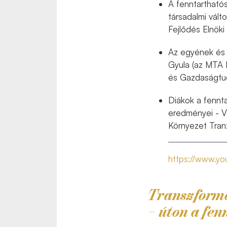
A fenntartható
társadalmi vál
Fejlődés Elnök
Az egyének és 
Gyula (az MTA F
és Gazdaságtu
Diákok a fennt
eredményei - V
Környezet Tranz
https://www.y
Transzforma
– úton a fen