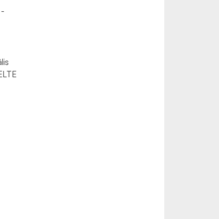
 -
lis
 ELTE