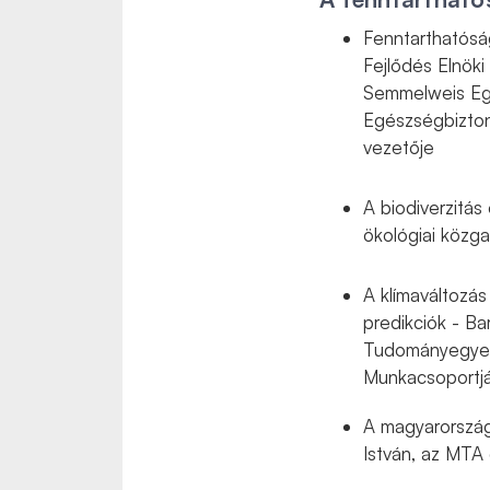
Fenntarthatósá
Fejlődés Elnök
Semmelweis Egy
Egészségbizton
vezetője
A biodiverzitás
ökológiai közg
A klímaváltozá
predikciók - Ba
Tudományegyete
Munkacsoportjá
A magyarországi
István, az MTA