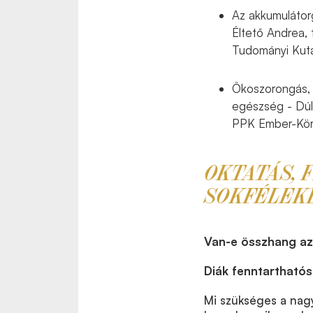
Az akkumulátor
Éltető Andrea,
Tudományi Kuta
Ökoszorongás, 
egészség - Dúl
PPK Ember-Körn
OKTATÁS, 
SOKFÉLEK
Van-e összhang az
Diák fenntartható
Mi szükséges a nag