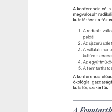
A konferencia célja
megvalósult radikál
kutatásának a fóku
A radikális vál
példái
Az újszerű üzl
A vállalati men
kultúra szerepe
Az együttműköd
A fenntarthatós
A konferencia előad
ökológiai gazdaságt
kutatói, szakértői.
A Fenntarth