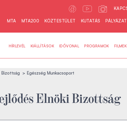
KAPC
MTA
MTA200
KÖZTESTÜLET
KUTATÁS
PÁLYÁZA
HÍRLEVÉL
KIÁLLÍTÁSOK
IDŐVONAL
PROGRAMOK
FILMEK
i Bizottság
Egészség Munkacsoport
ejlődés Elnöki Bizottság