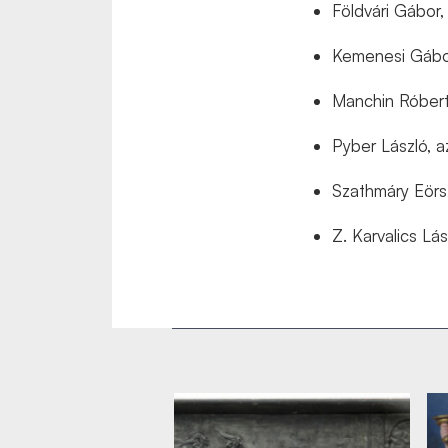
Földvári Gábor
Kemenesi Gábo
Manchin Róber
Pyber László, 
Szathmáry Eörs
Z. Karvalics Lá