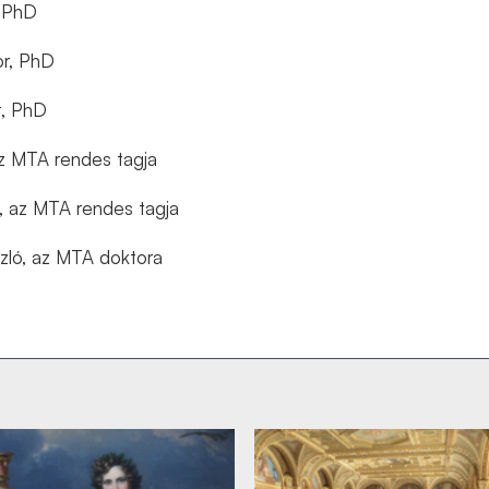
, PhD
r, PhD
t, PhD
az MTA rendes tagja
, az MTA rendes tagja
szló, az MTA doktora