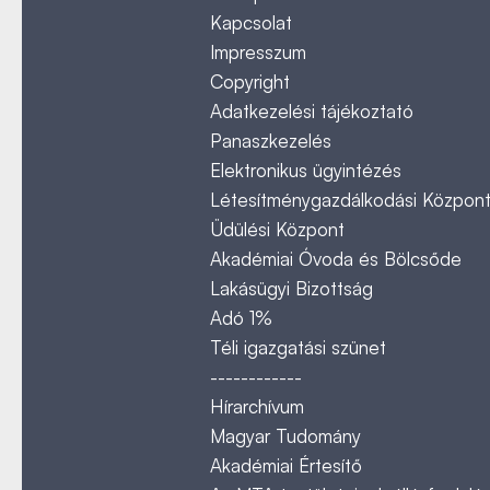
Kapcsolat
Impresszum
Copyright
Adatkezelési tájékoztató
Panaszkezelés
Elektronikus ügyintézés
Létesítménygazdálkodási Közpon
Üdülési Központ
Akadémiai Óvoda és Bölcsőde
Lakásügyi Bizottság
Adó 1%
Téli igazgatási szünet
------------
Hírarchívum
Magyar Tudomány
Akadémiai Értesítő