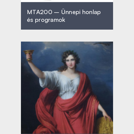
MTA200 – Ünnepi honlap
és programok