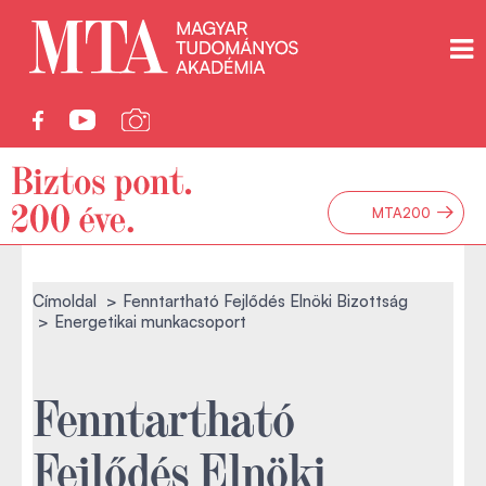
→
MTA200
Címoldal
Fenntartható Fejlődés Elnöki Bizottság
Energetikai munkacsoport
Fenntartható
Fejlődés Elnöki