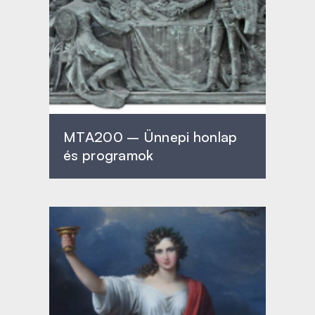
MTA200 – Ünnepi honlap
és programok