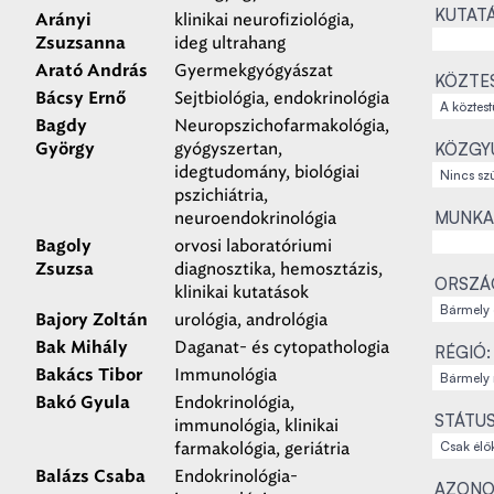
KUTATÁ
klinikai neurofiziológia,
Arányi
ideg ultrahang
Zsuzsanna
Gyermekgyógyászat
Arató András
KÖZTES
Sejtbiológia, endokrinológia
Bácsy Ernő
Neuropszichofarmakológia,
Bagdy
gyógyszertan,
KÖZGYŰ
György
idegtudomány, biológiai
pszichiátria,
MUNKA
neuroendokrinológia
orvosi laboratóriumi
Bagoly
diagnosztika, hemosztázis,
Zsuzsa
ORSZÁ
klinikai kutatások
urológia, andrológia
Bajory Zoltán
Daganat- és cytopathologia
Bak Mihály
RÉGIÓ:
Immunológia
Bakács Tibor
Endokrinológia,
Bakó Gyula
STÁTUS
immunológia, klinikai
farmakológia, geriátria
Endokrinológia-
Balázs Csaba
AZONO