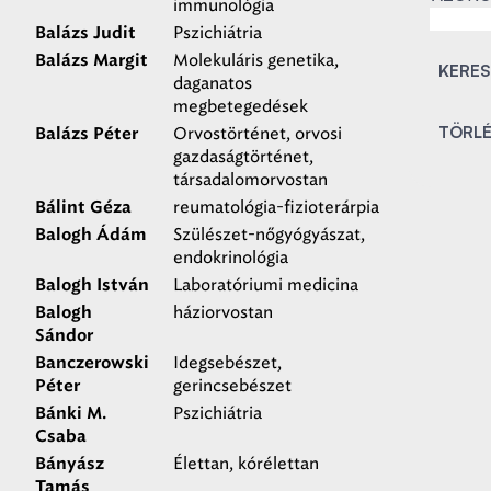
immunológia
Pszichiátria
Balázs Judit
Molekuláris genetika,
Balázs Margit
daganatos
megbetegedések
Orvostörténet, orvosi
Balázs Péter
gazdaságtörténet,
társadalomorvostan
reumatológia-fizioterárpia
Bálint Géza
Szülészet-nőgyógyászat,
Balogh Ádám
endokrinológia
Laboratóriumi medicina
Balogh István
háziorvostan
Balogh
Sándor
Idegsebészet,
Banczerowski
gerincsebészet
Péter
Pszichiátria
Bánki M.
Csaba
Élettan, kórélettan
Bányász
Tamás