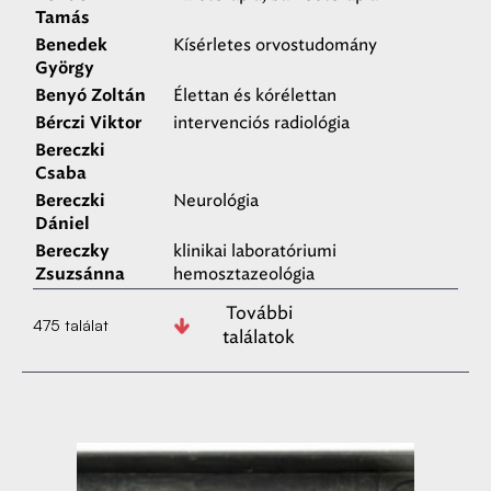
Tamás
Kísérletes orvostudomány
Benedek
György
Élettan és kórélettan
Benyó Zoltán
intervenciós radiológia
Bérczi Viktor
Bereczki
Csaba
Neurológia
Bereczki
Dániel
klinikai laboratóriumi
Bereczky
hemosztazeológia
Zsuzsánna
További
475 találat
találatok