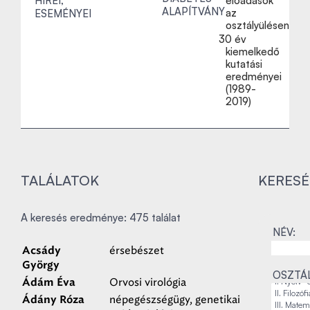
HÍREI,
előadások
ALAPÍTVÁNY
az
ESEMÉNYEI
osztályülésen
30 év
kiemelkedő
kutatási
eredményei
(1989-
2019)
TALÁLATOK
KERESÉ
A keresés eredménye: 475 találat
NÉV:
érsebészet
Acsády
György
OSZTÁL
Orvosi virológia
Ádám Éva
népegészségügy, genetikai
Ádány Róza