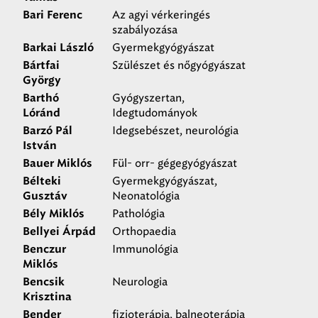
Az agyi vérkeringés
Bari Ferenc
szabályozása
Gyermekgyógyászat
Barkai László
Szülészet és nőgyógyászat
Bártfai
György
Gyógyszertan,
Barthó
Idegtudományok
Lóránd
Idegsebészet, neurológia
Barzó Pál
István
Fül- orr- gégegyógyászat
Bauer Miklós
Gyermekgyógyászat,
Bélteki
Neonatológia
Gusztáv
Pathológia
Bély Miklós
Orthopaedia
Bellyei Árpád
Immunológia
Benczur
Miklós
Neurologia
Bencsik
Krisztina
fizioterápia, balneoterápia
Bender