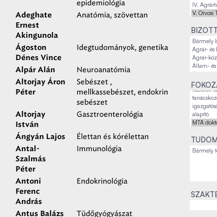
epidemiológia
Anatómia, szövettan
Adeghate
Ernest
BIZOT
Akingunola
Idegtudományok, genetika
Ágoston
Dénes Vince
Neuroanatómia
Alpár Alán
Sebészet ,
Altorjay Áron
FOKOZA
mellkassebészet, endokrin
Péter
sebészet
Gasztroenterológia
Altorjay
István
Élettan és kórélettan
Ángyán Lajos
TUDOM
Immunológia
Antal-
Szalmás
Péter
Endokrinológia
Antoni
Ferenc
SZAKTE
András
Tüdőgyógyászat
Antus Balázs