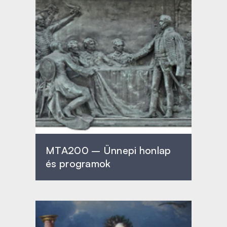
MTA200 – Ünnepi honlap
és programok