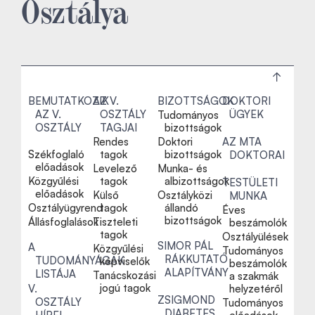
Osztálya
BEMUTATKOZIK
AZ V.
BIZOTTSÁGOK
DOKTORI
AZ V.
OSZTÁLY
ÜGYEK
Tudományos
OSZTÁLY
TAGJAI
bizottságok
Rendes
Doktori
AZ MTA
Székfoglaló
tagok
bizottságok
DOKTORAI
előadások
Levelező
Munka- és
Közgyűlési
tagok
albizottságok
TESTÜLETI
előadások
Külső
Osztályközi
MUNKA
Osztályügyrend
tagok
állandó
Éves
bizottságok
Állásfoglalások
Tiszteleti
beszámolók
tagok
Osztályülések
SIMOR PÁL
A
Közgyűlési
Tudományos
RÁKKUTATÓ
TUDOMÁNYÁGAK
képviselők
beszámolók
ALAPÍTVÁNY
LISTÁJA
Tanácskozási
a szakmák
jogú tagok
V.
helyzetéről
ZSIGMOND
OSZTÁLY
Tudományos
DIABETES