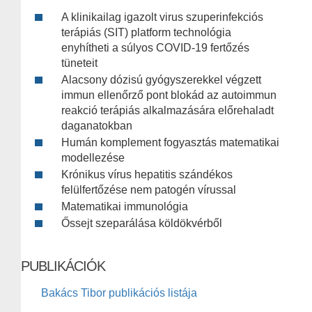
A klinikailag igazolt virus szuperinfekciós
terápiás (SIT) platform technológia
enyhítheti a súlyos COVID-19 fertőzés
tüneteit
Alacsony dózisú gyógyszerekkel végzett
immun ellenőrző pont blokád az autoimmun
reakció terápiás alkalmazására előrehaladt
daganatokban
Humán komplement fogyasztás matematikai
modellezése
Krónikus vírus hepatitis szándékos
felülfertőzése nem patogén vírussal
Matematikai immunológia
Őssejt szeparálása köldökvérből
PUBLIKÁCIÓK
Bakács Tibor publikációs listája