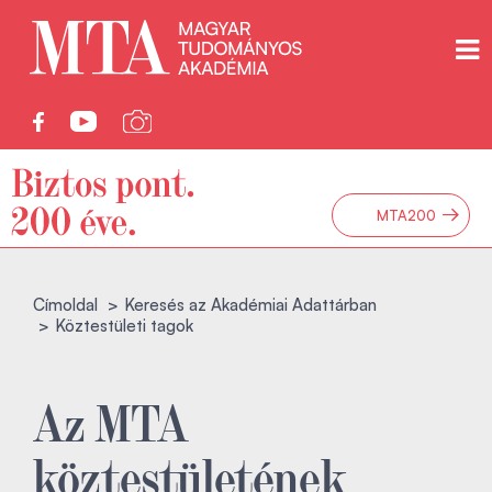
→
MTA200
Címoldal
Keresés az Akadémiai Adattárban
Köztestületi tagok
Az MTA
köztestületének