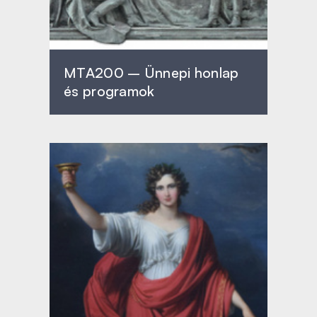
MTA200 – Ünnepi honlap
és programok