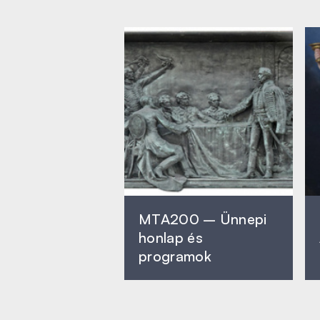
MTA200 – Ünnepi
honlap és
programok