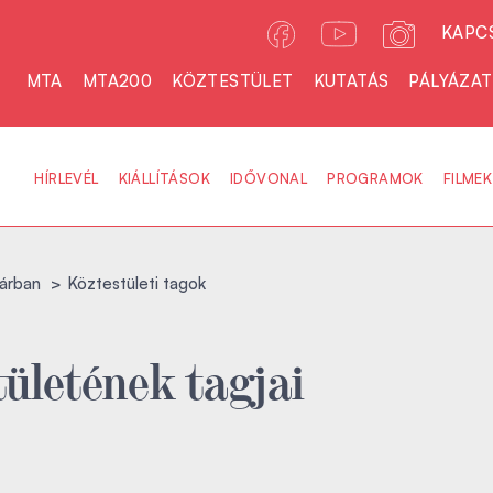
KAPC
MTA
MTA200
KÖZTESTÜLET
KUTATÁS
PÁLYÁZA
HÍRLEVÉL
KIÁLLÍTÁSOK
IDŐVONAL
PROGRAMOK
FILMEK
árban
Köztestületi tagok
ületének tagjai