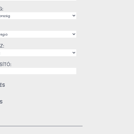
G:
Z:
SÍTÓ: