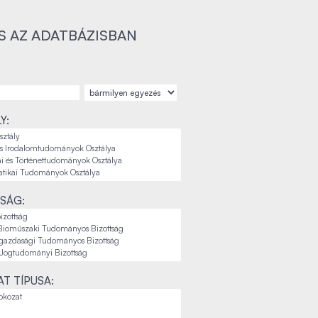
S AZ ADATBÁZISBAN
Y:
SÁG:
T TÍPUSA: