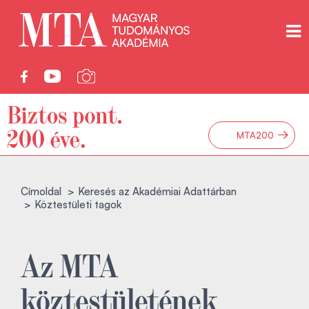
→
MTA200
Címoldal
Keresés az Akadémiai Adattárban
Köztestületi tagok
Az MTA
köztestületének