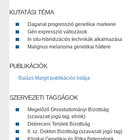
KUTATÁSI TÉMA
Daganat progresszió genetikai markerei
Gén expresszió változások
In situ-hibridizációs technikák alkalmazása
Malignus melanoma genetikai háttere
PUBLIKÁCIÓK
Balázs Margit publikációs listája
SZERVEZETI TAGSÁGOK
Megelőző Orvostudományi Bizottság
(szavazati jogú tag, elnök)
Debreceni Területi Bizottság
II. sz. Doktori Bizottság (szavazati jogú tag)
Klinikai Genetikai és Ritka Betegségek