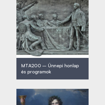
MTA200 – Ünnepi honlap
és programok