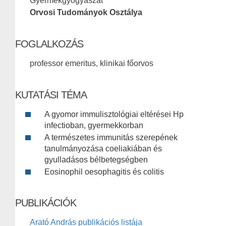
Gyermekgyógyászat
Orvosi Tudományok Osztálya
FOGLALKOZÁS
professor emeritus, klinikai főorvos
KUTATÁSI TÉMA
A gyomor immulisztológiai eltérései Hp
infectioban, gyermekkorban
A természetes immunitás szerepének
tanulmányozása coeliakiában és
gyulladásos bélbetegségben
Eosinophil oesophagitis és colitis
PUBLIKÁCIÓK
Arató András publikációs listája