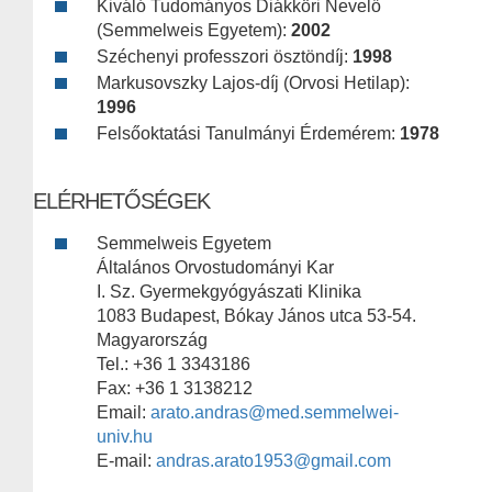
Kiváló Tudományos Diákköri Nevelő
(Semmelweis Egyetem):
2002
Széchenyi professzori ösztöndíj:
1998
Markusovszky Lajos-díj (Orvosi Hetilap):
1996
Felsőoktatási Tanulmányi Érdemérem:
1978
ELÉRHETŐSÉGEK
Semmelweis Egyetem
Általános Orvostudományi Kar
I. Sz. Gyermekgyógyászati Klinika
1083 Budapest, Bókay János utca 53-54.
Magyarország
Tel.: +36 1 3343186
Fax: +36 1 3138212
Email:
arato.andras@med.semmelwei-
univ.hu
E-mail:
andras.arato1953@gmail.com