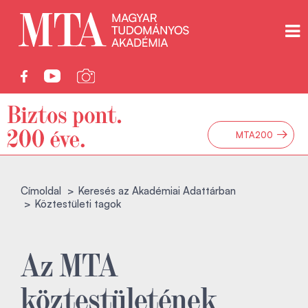
→
MTA200
Címoldal
Keresés az Akadémiai Adattárban
Köztestületi tagok
Az MTA
köztestületének