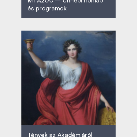
MTA200 – Ünnepi honlap
és programok
Tények az Akadémiáról