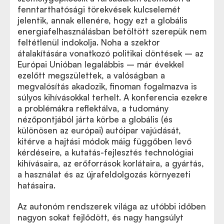
fenntarthatósági törekvések kulcselemét
jelentik, annak ellenére, hogy ezt a globális
energiafelhasználásban betöltött szerepük nem
feltétlenül indokolja. Noha a szektor
átalakítására vonatkozó politikai döntések – az
Európai Unióban legalábbis – már évekkel
ezelőtt megszülettek, a valóságban a
megvalósítás akadozik, finoman fogalmazva is
súlyos kihívásokkal terhelt. A konferencia ezekre
a problémákra reflektálva, a tudomány
nézőpontjából járta körbe a globális (és
különösen az európai) autóipar vajúdását,
kitérve a hajtási módok máig függőben levő
kérdéseire, a kutatás-fejlesztés technológiai
kihívásaira, az erőforrások korlátaira, a gyártás,
a használat és az újrafeldolgozás környezeti
hatásaira.
Az autonóm rendszerek világa az utóbbi időben
nagyon sokat fejlődött, és nagy hangsúlyt