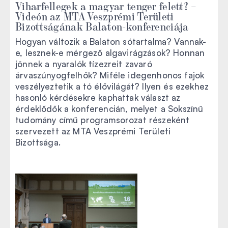
Viharfellegek a magyar tenger felett? –
Videón az MTA Veszprémi Területi
Bizottságának Balaton-konferenciája
Hogyan változik a Balaton sótartalma? Vannak-
e, lesznek-e mérgező algavirágzások? Honnan
jönnek a nyaralók tízezreit zavaró
árvaszúnyogfelhők? Miféle idegenhonos fajok
veszélyeztetik a tó élővilágát? Ilyen és ezekhez
hasonló kérdésekre kaphattak választ az
érdeklődők a konferencián, melyet a Sokszínű
tudomány című programsorozat részeként
szervezett az MTA Veszprémi Területi
Bizottsága.