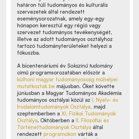
határon túli tudományos és kulturális
szervezetek által rendezett
eseménysorozatnak, amely egy-egy
hónapon keresztül egy régió vagy
szervezet tudományos tevékenységét,
illetve az adott tudományos osztályhoz
tartozó tudományterületeket helyezi a
fókuszba.
A bicentenáriumi év
Sokszínű tudomány
című programsorozatában először a
külhoni magyar tudományosság műhelyei
mutatkoztak be
májusban. Őket követte
júniusban a Magyar Tudományos Akadémia
tudományos osztályai közül az
I. Nyelv- és
Irodalomtudományok Osztálya,
majd
szeptemberben a
XI. Fizikai Tudományok
Osztálya
. Októberben a
II. Filozófiai és
Történettudományok Osztálya
által
rendezett
programokon
várták a