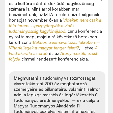
és a kultúra iránt érdeklődő nagyközönség
számára is. Mint arról korábban már
beszámoltunk, az MTA területi bizottságainak
hónapját november 6-án a
Vidéken nem csak a
föld terem... Igazgyöngyök a vidéki
tudományosság kagylóhéjából
című konferencia
nyitotta meg, majd a rá következő hetekben
került sor a
Balaton a klímaváltozás tükrében –
Viharfellegek a magyar tenger felett?
, illetve
A
Föld akarata az erdő
és az
Arany mezők, ezüst
folyók
címmel rendezett konferenciákra.
Megmutatni a tudomány változatosságát,
visszatekinteni 200 év meghatározó
személyeire és pillanataira, valamint ízelítőt
adni a legizgalmasabb és legértékesebb új
tudományos eredményekből – ez a célja a
Magyar Tudományos Akadémia 11
tudományos osztálya, valamint a hazai és