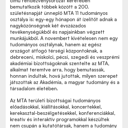
című rendezvénysorozat keretében
bemutatkozik többek között a 200.
születésnapját ünneplő MTA 11 tudományos
osztálya is: egy-egy hónapon át ízelítőt adnak a
nagyközönségnek két évszázados
tevékenységükből és napjainkban végzett
munkájukból. A novembert kivételesen nem egy
tudományos osztálynak, hanem az egész
országot átfogó térségi központoknak, a
debreceni, miskolci, pécsi, szegedi és veszprémi
akadémiai bizottságoknak szentelte az MTA,
alkalmat teremtve arra, hogy bemutassák,
honnan indultak, hová jutottak, milyen szerepet
játszottak az Akadémia, a magyar tudomány és a
társadalom életében.
Az MTA területi bizottságai tudományos
előadásokkal, kiállításokkal, koncertekkel,
kerekasztal-beszélgetésekkel, konferenciákkal,
kreatív és interaktív programokkal készültek
nem csupán a kutatótársak, hanem a tudomány