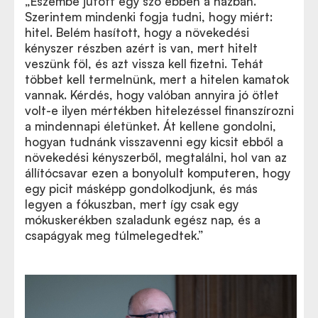
„Eszembe jutott egy szó ebben a házban.
Szerintem mindenki fogja tudni, hogy miért:
hitel. Belém hasított, hogy a növekedési
kényszer részben azért is van, mert hitelt
veszünk föl, és azt vissza kell fizetni. Tehát
többet kell termelnünk, mert a hitelen kamatok
vannak. Kérdés, hogy valóban annyira jó ötlet
volt-e ilyen mértékben hitelezéssel finanszírozni
a mindennapi életünket. Át kellene gondolni,
hogyan tudnánk visszavenni egy kicsit ebből a
növekedési kényszerből, megtalálni, hol van az
állítócsavar ezen a bonyolult komputeren, hogy
egy picit másképp gondolkodjunk, és más
legyen a fókuszban, mert így csak egy
mókuskerékben szaladunk egész nap, és a
csapágyak meg túlmelegedtek.”