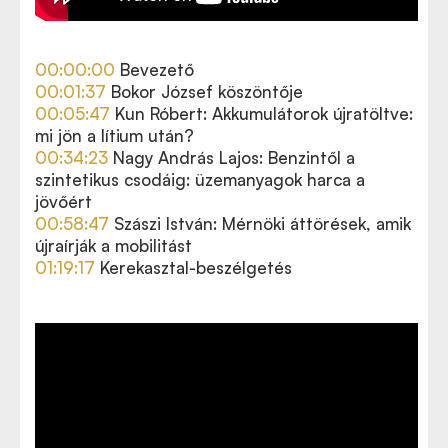
00:00:00
Bevezető
00:01:37
Bokor József köszöntője
00:05:47
Kun Róbert: Akkumulátorok újratöltve:
mi jön a lítium után?
00:34:23
Nagy András Lajos: Benzintől a
szintetikus csodáig: üzemanyagok harca a
jövőért
00:58:47
Szászi István: Mérnöki áttörések, amik
újraírják a mobilitást
01:19:17
Kerekasztal-beszélgetés