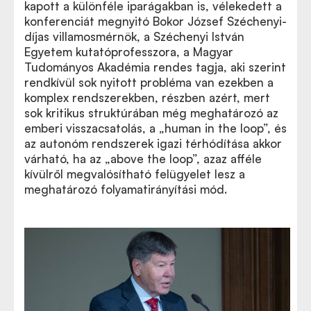
kapott a különféle iparágakban is, vélekedett a
konferenciát megnyitó Bokor József Széchenyi-
díjas villamosmérnök, a Széchenyi István
Egyetem kutatóprofesszora, a Magyar
Tudományos Akadémia rendes tagja, aki szerint
rendkívül sok nyitott probléma van ezekben a
komplex rendszerekben, részben azért, mert
sok kritikus struktúrában még meghatározó az
emberi visszacsatolás, a „human in the loop”, és
az autonóm rendszerek igazi térhódítása akkor
várható, ha az „above the loop”, azaz afféle
kívülről megvalósítható felügyelet lesz a
meghatározó folyamatirányítási mód.