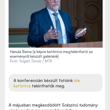
Hanula Barna
(a képre kattintva megtekinthető az
eseményről készült galériánk)
Fotó: Szigeti Tamás / MTA
A konferencián készült fotóink
ide
kattintva
tekinthetők meg.
A májusban megkezdődött
Sokszínű tudomány