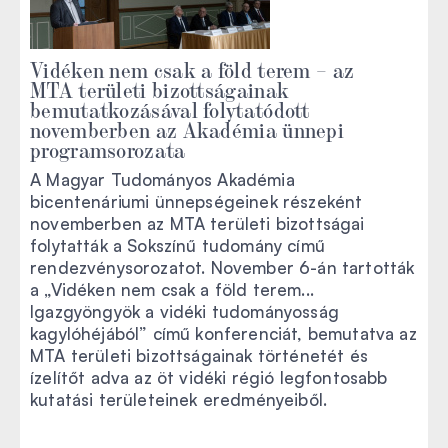
Vidéken nem csak a föld terem – az
MTA területi bizottságainak
bemutatkozásával folytatódott
novemberben az Akadémia ünnepi
programsorozata
A Magyar Tudományos Akadémia
bicentenáriumi ünnepségeinek részeként
novemberben az MTA területi bizottságai
folytatták a Sokszínű tudomány című
rendezvénysorozatot. November 6-án tartották
a „Vidéken nem csak a föld terem...
Igazgyöngyök a vidéki tudományosság
kagylóhéjából” című konferenciát, bemutatva az
MTA területi bizottságainak történetét és
ízelítőt adva az öt vidéki régió legfontosabb
kutatási területeinek eredményeiből.