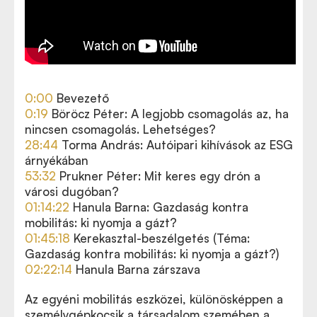
0:00
Bevezető
0:19
Böröcz Péter: A legjobb csomagolás az, ha
nincsen csomagolás. Lehetséges?
28:44
Torma András: Autóipari kihívások az ESG
árnyékában
53:32
Prukner Péter: Mit keres egy drón a
városi dugóban?
01:14:22
Hanula Barna: Gazdaság kontra
mobilitás: ki nyomja a gázt?
01:45:18
Kerekasztal-beszélgetés (Téma:
Gazdaság kontra mobilitás: ki nyomja a gázt?)
02:22:14
Hanula Barna zárszava
Az egyéni mobilitás eszközei, különösképpen a
személygépkocsik a társadalom szemében a