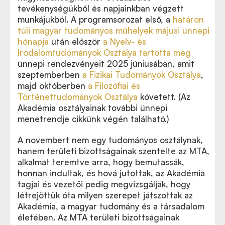
tevékenységükből és napjainkban végzett
munkájukból. A programsorozat első, a
határon
túli magyar tudományos műhelyek májusi ünnepi
hónapja
után először
a Nyelv- és
Irodalomtudományok Osztálya tartotta meg
ünnepi rendezvényeit 2025 júniusában, amit
szeptemberben
a Fizikai Tudományok Osztálya
,
majd októberben
a Filozófiai és
Történettudományok Osztálya
követett. (Az
Akadémia osztályainak további ünnepi
menetrendje cikkünk végén található.)
A novembert nem egy tudományos osztálynak,
hanem területi bizottságainak szentelte az MTA,
alkalmat teremtve arra, hogy bemutassák,
honnan indultak, és hová jutottak, az Akadémia
tagjai és vezetői pedig megvizsgálják, hogy
létrejöttük óta milyen szerepet játszottak az
Akadémia, a magyar tudomány és a társadalom
életében. Az MTA területi bizottságainak