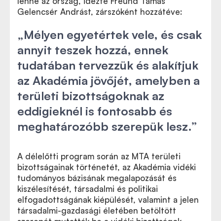
lenne az ország, idézte Freund Tamás
Gelencsér Andrást, zárszóként hozzátéve:
„Mélyen egyetértek vele, és csak
annyit teszek hozzá, ennek
tudatában tervezzük és alakítjuk
az Akadémia jövőjét, amelyben a
területi bizottságoknak az
eddigieknél is fontosabb és
meghatározóbb szerepük lesz.”
A délelőtti program során az MTA területi
bizottságainak történetét, az Akadémia vidéki
tudományos bázisának megalapozását és
kiszélesítését, társadalmi és politikai
elfogadottságának kiépülését, valamint a jelen
társadalmi-gazdasági életében betöltött