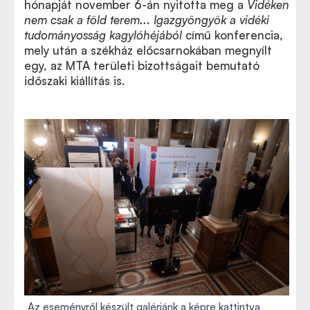
hónapját november 6-án nyitotta meg a
Vidéken
nem csak a föld terem... Igazgyöngyök a vidéki
tudományosság kagylóhéjából
című konferencia,
mely után a székház előcsarnokában megnyílt
egy, az MTA területi bizottságait bemutató
időszaki kiállítás is.
Az eseményről készült galériánk a képre kattintva