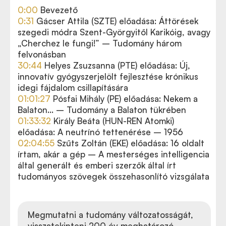
0:00
Bevezető
0:31
Gácser Attila (SZTE) előadása: Áttörések
szegedi módra Szent-Györgyitől Karikóig, avagy
„Cherchez le fungi!” – Tudomány három
felvonásban
30:44
Helyes Zsuzsanna (PTE) előadása: Új,
innovatív gyógyszerjelölt fejlesztése krónikus
idegi fájdalom csillapítására
01:01:27
Pósfai Mihály (PE) előadása: Nekem a
Balaton... – Tudomány a Balaton tükrében
01:33:32
Király Beáta (HUN-REN Atomki)
előadása: A neutrínó tettenérése – 1956
02:04:55
Szűts Zoltán (EKE) előadása: 16 oldalt
írtam, akár a gép – A mesterséges intelligencia
által generált és emberi szerzők által írt
tudományos szövegek összehasonlító vizsgálata
Megmutatni a tudomány változatosságát,
visszatekinteni 200 év meghatározó