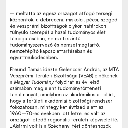
– méltatta az egész országot átfogó térségi
központok, a debreceni, miskolci, pécsi, szegedi
és veszprémi bizottságok olykor határokon
túlnyúló szerepét a hazai tudományos élet
támogatásában, nemzeti szintű
tudományszervező és nemzetmegtartó,
nemzetépítő kapcsolattartásában és
együttműködésében.
Freund Tamás idézte Gelencsér András, az MTA
Veszprémi Területi Bizottsága (VEAB) elnökének
a
Magyar Tudomány
folyóirat ez évi első
számában megjelent tudománytörténeti
tanulmányát, amelyben az akadémikus arról írt,
hogy a területi akadémiai bizottsági rendszer
fokozatosan, mintegy két évtized alatt az
1960–70-es években jött létre, és vált az
országot lefedő regionális területi képviseletté.
„Akármi volt is a Széchenyi téri döntéshozók