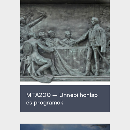
MTA200 – Ünnepi honlap
és programok