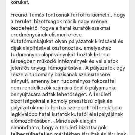
korukat.
Freund Tamás fontosnak tartotta kiemelni, hogy
a területi bizottságok másik nagy erénye
kezdetektől fogva a fiatal kutatók szakmai
eredményeinek elismertetése.
Kutatómunkájukat olyan pályázatok kiírásával és
díjak alapításával ösztönözték, amelyekhez
tudományos alapítványokat hoztak létre a
térségben működő intézmények és vállalatok
jelentős anyagi támogatásával. A pályázatok egy
része a tudomány bázisának szélesítésére
irányult, amennyiben tudományos fokozattal
nem rendelkezők számára önálló pályamunka
benyújtására adtak lehetőséget. A területi
bizottságoknál a komoly presztízsű díjak és
pályázatok ma is fontos szerepet töltenek be a
legkiválóbb fiatal kutatók kutatói életpályájának
előmozdításában. „Mindezek alapján
elmondható, hogy a területi bizottságok
felbecsülhetetlen mértékben járultak és járulnak