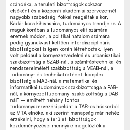
szándéka, a területi bizottságok sokszor
elsőként és a központi akadémiai szervezetnél
nagyobb szabadsági fokkal reagáltak a kor,
Kádár kora kihívásaira, tudományos trendjeire. A
maguk korában a tudományos elit számára
eretnek módon, a politikai hatalom számára
pedig gyanakvást keltően interdiszciplináris
bizottságokat is igen korán létrehoztak. Ilyen
volt például a környezetvédelmi és urbanisztikai
szakbizottság a SZAB-nál, a számítástechnikai és
rendszerelméleti szakbizottság a VEAB-nál, a
tudomány- és technikatörténeti komplex
bizottság a MAB-nál, a matematikai és
informatikai tudományok szakbizottsága a PAB-
nál, a környezettudományi szakbizottság a DAB-
nál” – említett néhány fontos
tudományszervezési példát a TAB-os hőskorból
az MTA elnöke, aki szerint manapság már nehéz
érzékelni, hogy a területi bizottságok
kezdeményezései mennyire megelőzték a