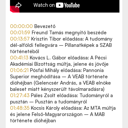
00:00:00
Bevezető
00:01:59
Freund Tamás megnyitó beszéde
00:13:57
Krisztin Tibor előadása: A tudomány
dél-alföldi fellegvára – Pillanatképek a SZAB
történetéből
00:41:13
Kovács L. Gábor előadása: A Pécsi
Akadémiai Bizottság múltja, jelene és jövője
01:06:21
Pósfai Mihály előadása: Pannonia
Superior meghódítása – A VEAB története
dióhéjban (
Gelencsér András, a VEAB elnöke
baleset miatt kényszerült távolmaradásra)
01:27:43
Páles Zsolt előadása: Tudományról a
pusztán – Pusztán a tudományról
01:48:35
Kocsis Károly előadása: Az MTA múltja
és jelene Felső-Magyarországon – A MAB
története dióhéjban