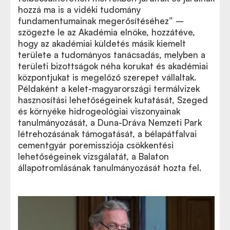
hozzá ma is a vidéki tudomány
fundamentumainak megerősítéséhez” –
szögezte le az Akadémia elnöke, hozzátéve,
hogy az akadémiai küldetés másik kiemelt
területe a tudományos tanácsadás, melyben a
területi bizottságok néha korukat és akadémiai
központjukat is megelőző szerepet vállaltak.
Példaként a kelet-magyarországi termálvizek
hasznosítási lehetőségeinek kutatását, Szeged
és környéke hidrogeológiai viszonyainak
tanulmányozását, a Duna-Dráva Nemzeti Park
létrehozásának támogatását, a bélapátfalvai
cementgyár poremissziója csökkentési
lehetőségeinek vizsgálatát, a Balaton
állapotromlásának tanulmányozását hozta fel.