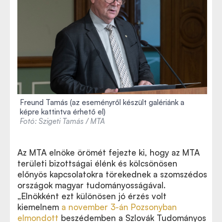
Freund Tamás (az eseményről készült galériánk a
képre kattintva érhető el)
Fotó: Szigeti Tamás / MTA
Az MTA elnöke örömét fejezte ki, hogy az MTA
területi bizottságai élénk és kölcsönösen
előnyös kapcsolatokra törekednek a szomszédos
országok magyar tudományosságával.
„Elnökként ezt különösen jó érzés volt
kiemelnem
a november 3-án Pozsonyban
elmondott
beszédemben a Szlovák Tudományos