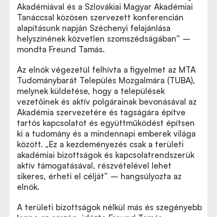
Akadémiával és a Szlovákiai Magyar Akadémiai
Tanáccsal közösen szervezett konferencián
alapításunk napján Széchenyi felajánlása
helyszínének közvetlen szomszédságában” –
mondta Freund Tamás.
Az elnök végezetül felhívta a figyelmet az MTA
Tudománybarát Település Mozgalmára (TUBA),
melynek küldetése, hogy a települések
vezetőinek és aktív polgárainak bevonásával az
Akadémia szervezetére és tagságára építve
tartós kapcsolatot és együttműködést építsen
ki a tudomány és a mindennapi emberek világa
között. „Ez a kezdeményezés csak a területi
akadémiai bizottságok és kapcsolatrendszerük
aktív támogatásával, részvételével lehet
sikeres, érheti el célját” – hangsúlyozta az
elnök.
A területi bizottságok nélkül más és szegényebb