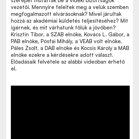
szerepét mutatták be a vidéki bizottságok
vezetői. Mennyire feleltek meg a velük szemben
megfogalmazott elvárásoknak? Mivel járultak
hozzá az akadémiai küldetés teljesítéséhez? Mit
ígérnek, és mit várhatunk tőlük a jövőben?
Krisztin Tibor, a SZAB elnöke, Kovács L. Gábor, a
PAB elnöke, Pósfai Mihály, a VEAB volt elnöke,
Páles Zsolt, a DAB elnöke és Kocsis Károly a MAB
elnöke ezekre a kérdésekre adott választ.
Előadásaik felvétele az alábbi videóban érhető
el.