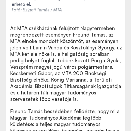
érhető el.
Fotó: Szigeti Tamás / MTA
Az MTA székházának felújított Nagytermében
megrendezett eseményen Freund Tamás, az
MTA elnöke mondott köszöntőt, az eseményen
jelen volt Lamm Vanda és Kosztolányi György, az
MTA két alelnöke is, a hallgatóság soraiban
pedig helyet foglalt többek között Porga Gyula,
Veszprém megyei jogú város polgármestere,
Kecskeméti Gábor, az MTA 200 Elnökségi
Bizottság elnöke, König Marianna, a Területi
Akadémiai Bizottságok Titkárságának igazgatója
és a határon túli magyar tudományos
szervezetek több vezetője is.
Freund Tamás beszédében felidézte, hogy mi a
Magyar Tudományos Akadémia legfőbb
küldetése: a teljes magyar tudományos
közösség integrálása, bevonása, mozgósítása a