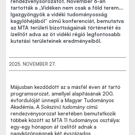
rendezvénysorozatot. November 6-án
tartották a „Vidéken nem csak a föld terem...
Igazgyöngyök a vidéki tudományosság
kagylóhéjából” című konferenciát, bemutatva
az MTA területi bizottságainak történetét és
ízelítőt adva az öt vidéki régió legfontosabb
kutatási területeinek eredményeiből.
2025. NOVEMBER 27.
Májusban kezdődött az a másfél éven át tartó
programsorozat, amellyel alapításának 200.
évfordulóját ünnepli a Magyar Tudományos
Akadémia. A
Sokszínű tudomány
című
rendezvénysorozat keretében bemutatkozik
többek között az MTA 11 tudományos osztálya:
egy-egy hónapon át ízelítőt adnak a
nagyközönségnek két évszázados