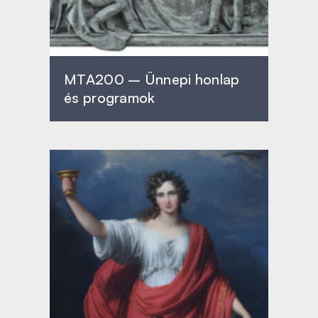
MTA200 – Ünnepi honlap
és programok