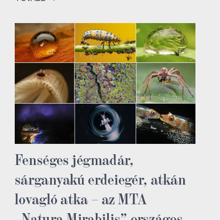
Fenséges jégmadár,
sárganyakú erdeiegér, atkán
lovagló atka – az MTA
„Natura Mirabilis” országos