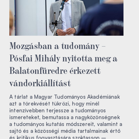
Mozgásban a tudomány –
Pósfai Mihály nyitotta meg a
Balatonfüredre érkezett
vándorkiállítást
A tárlat a Magyar Tudományos Akadémiának
azt a törekvését tükrözi, hogy minél
intenzívebben terjessze a tudományos
ismereteket, bemutassa a nagyközönségnek
a tudományos kutatás módszereit, valamint a
sajtó és a közösségi média tartalmainak értő
és kritikus fogyasztására szoktasson –