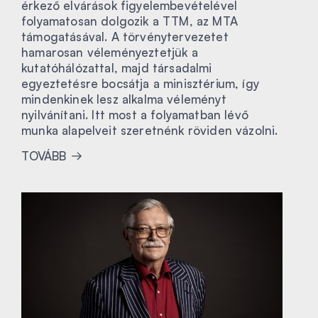
érkező elvárások figyelembevételével
folyamatosan dolgozik a TTM, az MTA
támogatásával. A törvénytervezetet
hamarosan véleményeztetjük a
kutatóhálózattal, majd társadalmi
egyeztetésre bocsátja a minisztérium, így
mindenkinek lesz alkalma véleményt
nyilvánítani. Itt most a folyamatban lévő
munka alapelveit szeretnénk röviden vázolni.
TOVÁBB