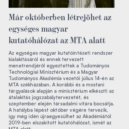
Már októberben létrejöhet az
egységes magyar
kutatóhálózat az MTA alatt
Az egységes magyar kutatóintézeti rendszer
kialakításáról és ennek tervezett
menetrendjéről egyeztettek a Tudományos
Technológiai Minisztérium és a Magyar
Tudományos Akadémia vezetői július 14-én az
MTA székházában. A korábbi és a mostani
tárgyalások alapján a minisztérium elkészíti az
átalakítás jogszabálytervezetét, és
szeptember elején társadalmi vitára bocsátja.
A hatályba lépést október végére tervezik,
így még idén újraegyesülhet az Akadémiától
2019-ben elszakított kutatóhálózat, ismét az
MTA alatt.