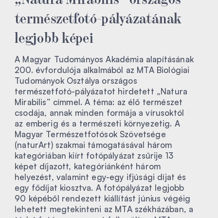
természetfotó-pályázatának
legjobb képei
A Magyar Tudományos Akadémia alapításának
200. évfordulója alkalmából az MTA Biológiai
Tudományok Osztálya országos
természetfotó-pályázatot hirdetett „Natura
Mirabilis” címmel. A téma: az élő természet
csodája, annak minden formája a vírusoktól
az emberig és a természeti környezetig. A
Magyar Természetfotósok Szövetsége
(naturArt) szakmai támogatásával három
kategóriában kiírt fotópályázat zsűrije 13
képet díjazott, kategóriánként három
helyezést, valamint egy-egy ifjúsági díjat és
egy fődíjat kiosztva. A fotópályázat legjobb
90 képéből rendezett kiállítást június végéig
lehetett megtekinteni az MTA székházában, a