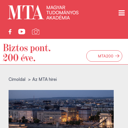
→
MTA200
Címoldal
Az MTA hírei