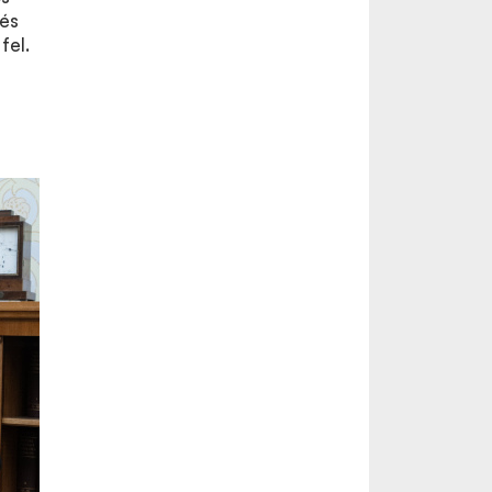
 és
fel.