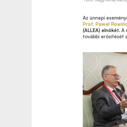
Az ünnepi esemény
Prof. Paweł Rowińs
(ALLEA) elnökét
. A
további erősítését 