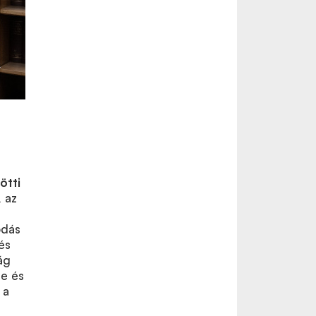
ötti
 az
odás
és
ág
re és
 a