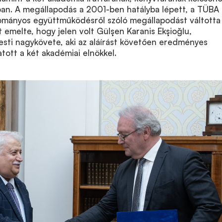
ban. A megállapodás a 2001-ben hatályba lépett, a TÜBA
ományos együttműködésről szóló megállapodást váltotta 
emelte, hogy jelen volt Gülşen Karanis Ekşioğlu,
sti nagykövete, aki az aláírást követően eredményes
tott a két akadémiai elnökkel.