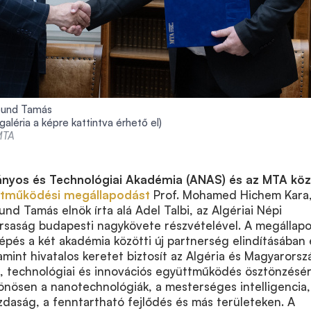
eund Tamás
 galéria
a képre kattintva érhető el)
 MTA
ányos és Technológiai Akadémia (ANAS) és az MTA köz
tműködési megállapodást
Prof. Mohamed Hichem Kara,
nd Tamás elnök írta alá Adel Talbi, az Algériai Népi
rsaság budapesti nagykövete részvételével. A megállap
pés a két akadémia közötti új partnerség elindításában 
amint hivatalos keretet biztosít az Algéria és Magyarorsz
, technológiai és innovációs együttműködés ösztönzésé
önösen a nanotechnológiák, a mesterséges intelligencia,
daság, a fenntartható fejlődés és más területeken. A