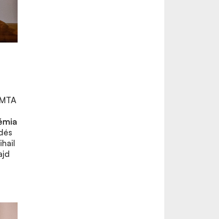
 MTA
émia
dés
hail
ajd