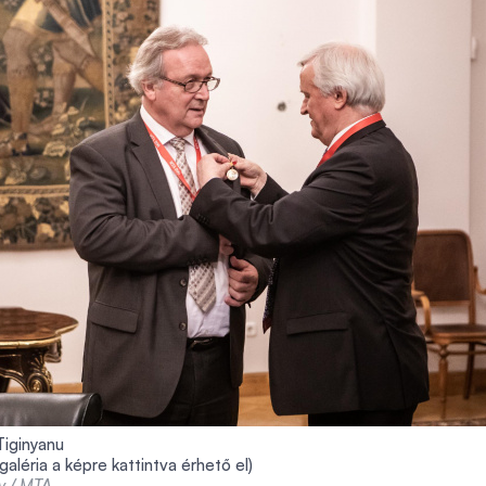
Tiginyanu
 galéria a képre kattintva érhető el)
ly / MTA