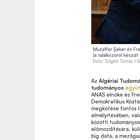
Muzaffer Şeker és Fr
(a találkozóról készült
Fotó: Szigeti Tamás /
Az
Algériai Tudom
tudományos
együt
ANAS elnöke és Freu
Demokratikus Köztá
megkötése fontos lé
elmélyítésében, val
közötti tudományos
előmozdítására, kül
big data, a mezőgaz