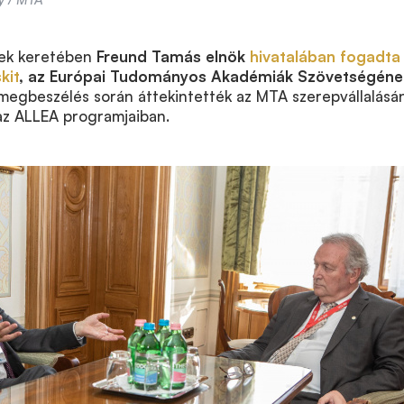
ek keretében
Freund Tamás elnök
hivatalában fogadta
kit
, az Európai Tudományos Akadémiák Szövetségéne
 megbeszélés során áttekintették az MTA szerepvállalásá
az ALLEA programjaiban.