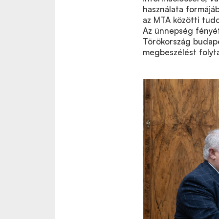
használata formájá
az MTA közötti tud
Az ünnepség fényét 
Törökország budape
megbeszélést folyta