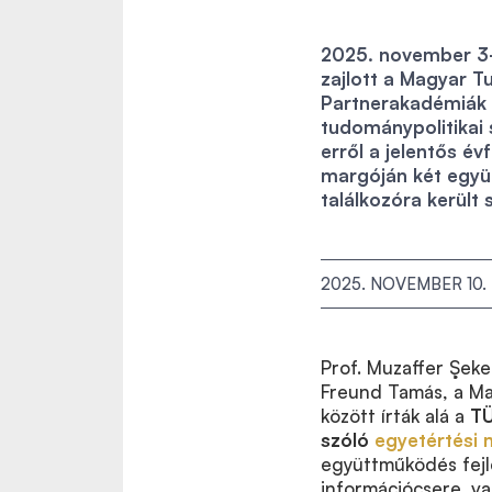
2025. november 3-
zajlott a Magyar 
Partnerakadémiák 
tudománypolitikai
erről a jelentős 
margóján két együ
találkozóra került 
2025. NOVEMBER 10.
Prof. Muzaffer Şek
Freund Tamás, a M
között írták alá a
TÜ
szóló
egyetértési
együttműködés fejl
információcsere, va