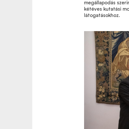
megállapodás szeri
kétéves kutatási mo
látogatásokhoz.