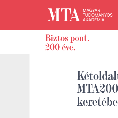
Kétoldal
MTA200 
keretéb