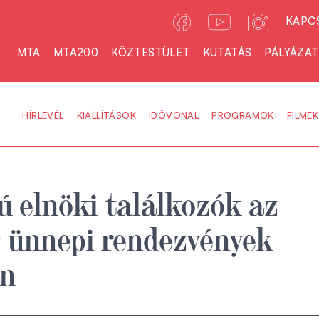
KAPC
MTA
MTA200
KÖZTESTÜLET
KUTATÁS
PÁLYÁZA
HÍRLEVÉL
KIÁLLÍTÁSOK
IDŐVONAL
PROGRAMOK
FILMEK
ú elnöki találkozók az
ünnepi rendezvények
en