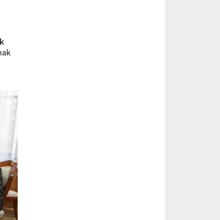
k
nak