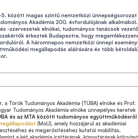
5. között magas szintű nemzetközi ünnepségsorozat
Tudományos Akadémia 200. évfordulójának alkalmából.
és -szervezetek elnökei, tudományos tanácsok vezető
 szakértők érkeztek Budapestre, hogy megemlékezzen
évfordulóról. A háromnapos nemzetközi ünnepi esemény
ttműködési megállapodás aláírására és több kétoldal
sor.
er, a Török Tudományos Akadémia (TÜBA) elnöke és Prof.
agyar Tudományos Akadémia elnöke ünnepélyes keretek
BA és az MTA közötti tudományos együttműködésről
 megállapodást
(MoU), amely hozzájárul az akadémiai
esztéséhez és megerősítéséhez kutatói mobilitás,
lamint a két akadémia irattárának, könyvtárának kölcsön