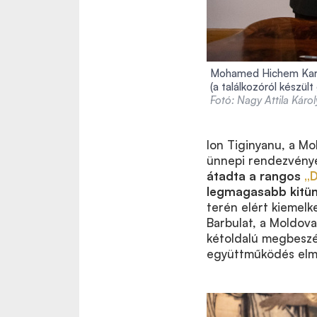
Mohamed Hichem Kar
(a találkozóról készült
Fotó: Nagy Attila Káro
Ion Tiginyanu, a M
ünnepi rendezvénye
átadta a rangos
„D
legmagasabb kitün
terén elért kiemel
Barbulat, a Moldova
kétoldalú megbeszé
együttműködés elmé