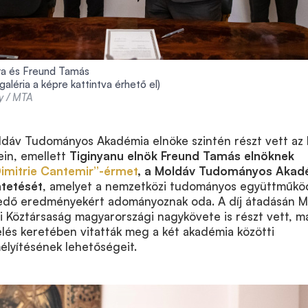
a és Freund Tamás
 galéria a képre kattintva érhető el)
ly / MTA
oldáv Tudományos Akadémia elnöke szintén részt vett az
in, emellett
Tiginyanu elnök Freund Tamás elnöknek
imitrie Cantemir”-érmet
, a Moldáv Tudományos Akad
tetését
, amelyet a nemzetközi tudományos együttműkö
kedő eredményekért adományoznak oda. A díj átadásán Mi
i Köztársaság magyarországi nagykövete is részt vett, m
lés keretében vitatták meg a két akadémia közötti
lyítésének lehetőségeit.