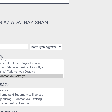
S AZ ADATBÁZISBAN
Y:
SÁG: