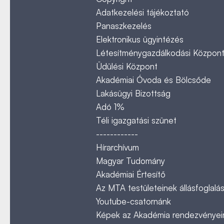
Adatkezelési tájékoztató
Panaszkezelés
Elektronikus ügyintézés
Létesítménygazdálkodási Közpon
Üdülési Központ
Akadémiai Óvoda és Bölcsőde
Lakásügyi Bizottság
Adó 1%
Téli igazgatási szünet
------------
Hírarchívum
Magyar Tudomány
Akadémiai Értesítő
Az MTA testületeinek állásfoglalás
Youtube-csatornánk
Képek az Akadémia rendezvényeir