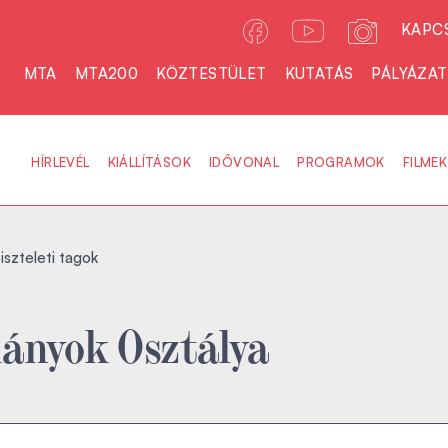
KAPC
MTA
MTA200
KÖZTESTÜLET
KUTATÁS
PÁLYÁZA
HÍRLEVÉL
KIÁLLÍTÁSOK
IDŐVONAL
PROGRAMOK
FILMEK
iszteleti tagok
ányok Osztálya