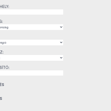
ELY:
G:
Z:
SÍTÓ: