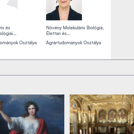
ris és
Növény Molekuláris Biológia,
lógiai...
Élettan és...
dományok Osztálya
Agrártudományok Osztálya