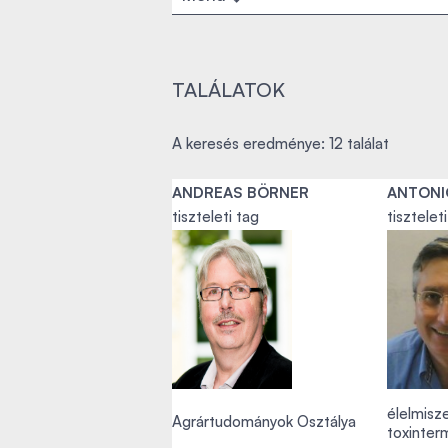
TALÁLATOK
A keresés eredménye: 12 találat
ANDREAS BÖRNER
ANTONI
tiszteleti tag
tisztelet
élelmisz
Agrártudományok Osztálya
toxinte