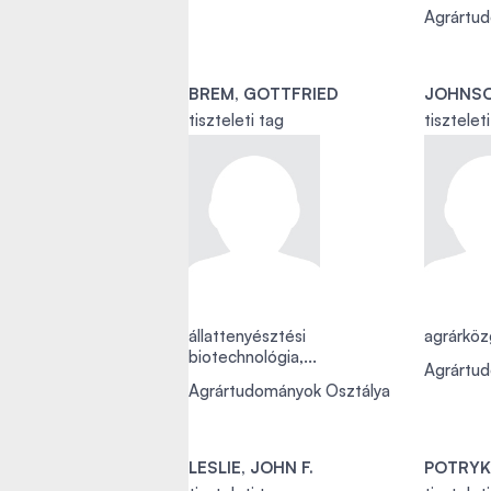
Agrártu
BREM, GOTTFRIED
JOHNSO
tiszteleti tag
tisztelet
állattenyésztési
agrárkö
biotechnológia,...
Agrártu
Agrártudományok Osztálya
LESLIE, JOHN F.
POTRYK