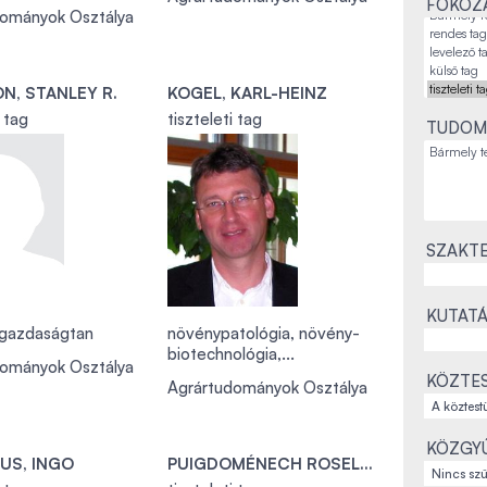
FOKOZA
dományok Osztálya
N, STANLEY R.
KOGEL, KARL-HEINZ
i tag
tiszteleti tag
TUDOM
SZAKTE
KUTATÁ
zgazdaságtan
növénypatológia, növény-
biotechnológia,...
dományok Osztálya
KÖZTES
Agrártudományok Osztálya
KÖZGYŰ
US, INGO
PUIGDOMÉNECH ROSELL, PERE