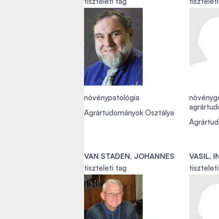
tiszteleti tag
tisztelet
növénypatológia
növényge
agrártu
Agrártudományok Osztálya
Agrártu
VAN STADEN, JOHANNES
VASIL, I
tiszteleti tag
tisztelet