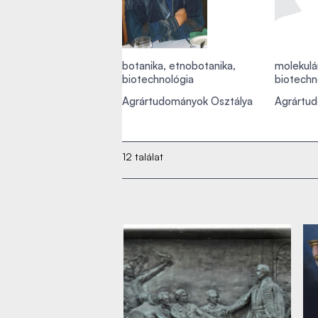
botanika, etnobotanika,
molekulá
biotechnológia
biotechno
Agrártudományok Osztálya
Agrártu
12 találat