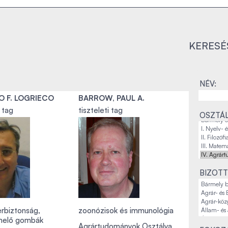
KERESÉ
NÉV:
O F. LOGRIECO
BARROW, PAUL A.
i tag
tiszteleti tag
OSZTÁL
BIZOTT
erbiztonság,
zoonózisok és immunológia
rmelő gombák
Agrártudományok Osztálya