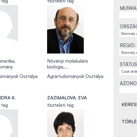
i tag
tiszteleti tag
MUNKAH
ORSZÁ
RÉGIÓ:
netika,
Növényi molekuláris
STÁTUS
domány
biológia,...
dományok Osztálya
Agrártudományok Osztálya
AZONO
NDRA K.
ZAZIMALOVA, EVA
i tag
tiszteleti tag