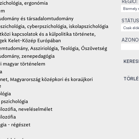
RÉGIÓ:
ichológia, ergonómia
em
tudomány és társadalomtudomány
STÁTUS
szichológia, cyberpszichológia, iskolapszichológia
özi kapcsolatok és a külpolitika története,
AZONO
gek Kelet-Közép Európában
emtudomány, Assziriológia, Teológia, Ószövetség
udomány, zenepedagógia
i magyar történelem
a
net, Magyarország középkori és koraújkori
e
lógia
 pszichológia
ilozófia, neveléselmélet
ilozófia
gia - régészet