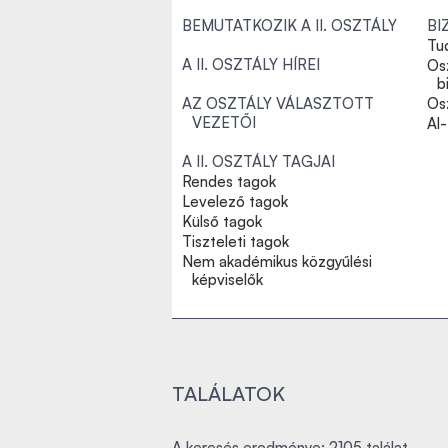
BEMUTATKOZIK A II. OSZTÁLY
BI
Tu
A II. OSZTÁLY HÍREI
Os
b
AZ OSZTÁLY VÁLASZTOTT
Osz
VEZETŐI
Al
A II. OSZTÁLY TAGJAI
Rendes tagok
Levelező tagok
Külső tagok
Tiszteleti tagok
Nem akadémikus közgyűlési
képviselők
TALÁLATOK
A keresés eredménye: 2105 találat