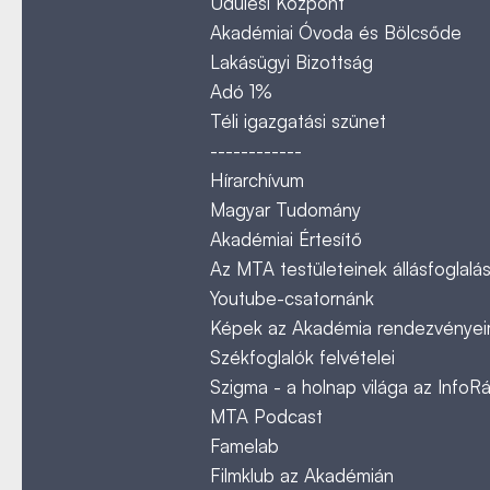
Üdülési Központ
Akadémiai Óvoda és Bölcsőde
Lakásügyi Bizottság
Adó 1%
Téli igazgatási szünet
------------
Hírarchívum
Magyar Tudomány
Akadémiai Értesítő
Az MTA testületeinek állásfoglalás
Youtube-csatornánk
Képek az Akadémia rendezvényeir
Székfoglalók felvételei
Szigma - a holnap világa az InfoR
MTA Podcast
Famelab
Filmklub az Akadémián