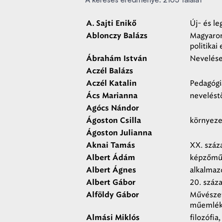
Új- és l
A. Sajti Enikő
Magyaror
Ablonczy Balázs
politika
Nevelése
Ábrahám István
Aczél Balázs
Pedagógi
Aczél Katalin
nevelést
Ács Marianna
Agócs Nándor
környezet
Ágoston Csilla
Ágoston Julianna
XX. száz
Aknai Tamás
képzőmű
Albert Ádám
alkalmaz
Albert Ágnes
20. száz
Albert Gábor
Művészett
Alföldy Gábor
műemlék
filozófia
Almási Miklós