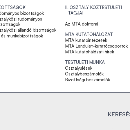
ZOTTSÁGOK
II. OSZTÁLY KÖZTESTÜLETI
TAGJAI
dományos bizottságok
ztályközi tudományos
Az MTA doktorai
izottságok
tályközi állandó bizottságok
MTA KUTATÓHÁLÓZAT
- és munkabizottságok
MTA kutatóintézetek
MTA Lendület-kutatócsoportok
MTA kutatóhálózati hírek
TESTÜLETI MUNKA
Osztályülések
Osztálybeszámolók
Bizottsági beszámolók
KERESÉ