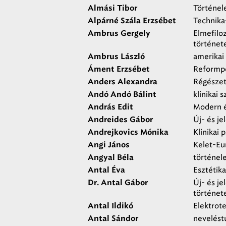
Történel
Almási Tibor
Technika
Alpárné Szála Erzsébet
Elmefiloz
Ambrus Gergely
történet
amerikai
Ambrus László
Reformp
Áment Erzsébet
Régésze
Anders Alexandra
klinikai 
Andó Andó Bálint
Modern é
András Edit
Új- és je
Andreides Gábor
Klinikai 
Andrejkovics Mónika
Kelet-Eu
Angi János
történel
Angyal Béla
Esztétika
Antal Éva
Új- és je
Dr. Antal Gábor
történet
Elektrot
Antal Ildikó
nevelés
Antal Sándor