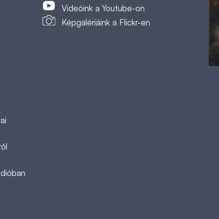
Videóink a Youtube-on
Képgalériáink a Flickr-en
ai
ől
ádióban