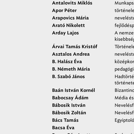
Munkapsz
Antalovits Miklós
történel
Apor Péter
nevelés
Arapovics Mária
fejlődésp
Arató Nikolett
A nemzetk
Arday Lajos
kisebbsé
Történel
Árvai Tamás Kristóf
nevelést
Asztalos Andrea
középkor
B. Halász Éva
pedagógi
B. Németh Mária
Hadtörté
B. Szabó János
történet
Bizantino
Baán István Kornél
Média és
Babocsay Ádám
Nevelésf
Bábosik István
Nevelésf
Bábosik Zoltán
Egyiptoló
Bács Tamás
Bacsa Éva