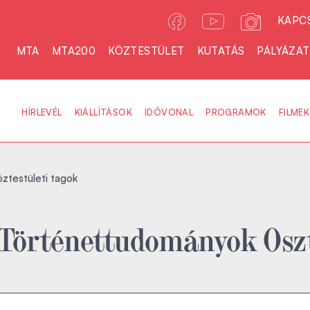
KAPC
MTA
MTA200
KÖZTESTÜLET
KUTATÁS
PÁLYÁZA
HÍRLEVÉL
KIÁLLÍTÁSOK
IDŐVONAL
PROGRAMOK
FILMEK
ztestületi tagok
és Történettudományok Osz