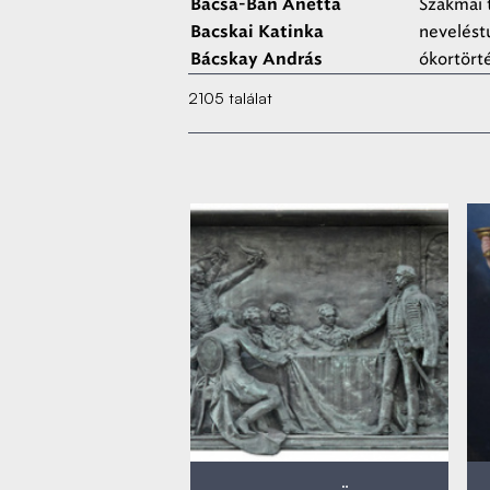
Szakmai 
Bacsa-Bán Anetta
nevelés
Bacskai Katinka
ókortörté
Bácskay András
2105 találat