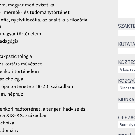
em, magyar medievisztika
-, mérnök- és tudománytörténet
ófia, nyelvfilozófia, az analitikus filozófia
SZAKTE
e
 magyar történelem
edagógia
KUTATÁ
t
szakpszichológia
KÖZTES
s kortárs művészet
lenkori történelem
pszichológia
KÖZGYŰ
rópa története a 18-20. században
em, néprajz
MUNKAH
lenkori hadtörténet, a tengeri hadviselés
e a XIX-XX. században
ORSZÁ
echnika
tudomány