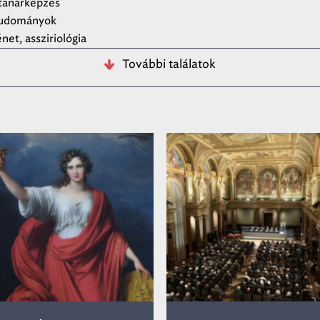
tanárképzés
tudományok
net, assziriológia
További találatok