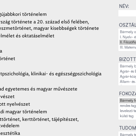
NÉV:
egújabbkori történelem
szág története a 20. század első felében,
OSZTÁL
i eszmetörténet, magyar kisebbségek története
lmélet és oktatáselmélet
a
örténet
BIZOTT
pszichológia, klinikai- és egészségpszichológia
ad egyetemes és magyar művészete
FOKOZA
vészet
ott nyelvészet
adi magyar történelem
örténet, kerttörténet, tájépítészet,
védelem
TUDOM
, esztétika