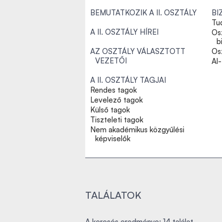
BEMUTATKOZIK A II. OSZTÁLY
BI
Tu
A II. OSZTÁLY HÍREI
Os
b
AZ OSZTÁLY VÁLASZTOTT
Osz
VEZETŐI
Al
A II. OSZTÁLY TAGJAI
Rendes tagok
Levelező tagok
Külső tagok
Tiszteleti tagok
Nem akadémikus közgyűlési
képviselők
TALÁLATOK
A keresés eredménye: 14 találat