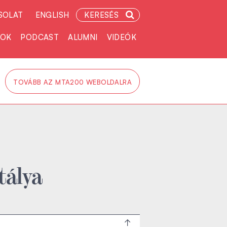
SOLAT
ENGLISH
KERESÉS
TOK
PODCAST
ALUMNI
VIDEÓK
TOVÁBB AZ MTA200 WEBOLDALRA
tálya