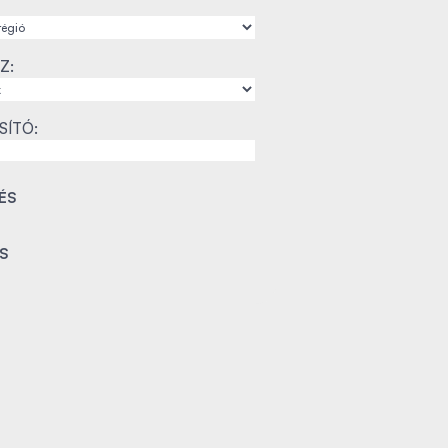
Z:
SÍTÓ: