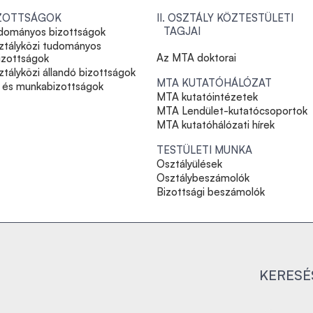
ZOTTSÁGOK
II. OSZTÁLY KÖZTESTÜLETI
TAGJAI
dományos bizottságok
ztályközi tudományos
Az MTA doktorai
izottságok
tályközi állandó bizottságok
MTA KUTATÓHÁLÓZAT
- és munkabizottságok
MTA kutatóintézetek
MTA Lendület-kutatócsoportok
MTA kutatóhálózati hírek
TESTÜLETI MUNKA
Osztályülések
Osztálybeszámolók
Bizottsági beszámolók
KERESÉ