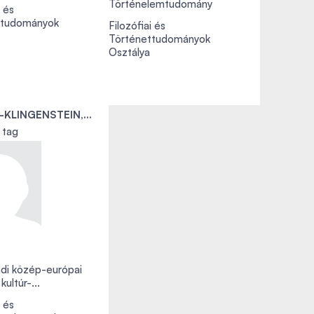
Történelemtudomány
i és
ttudományok
Filozófiai és
Történettudományok
Osztálya
WALTER-KLINGENSTEIN, GRETE
i tag
adi közép-európai
 kultúr-...
i és