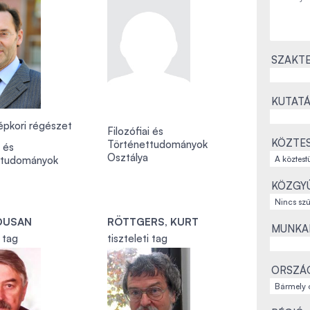
SZAKTE
KUTATÁ
épkori régészet
Filozófiai és
KÖZTES
Történettudományok
i és
Osztálya
ttudományok
KÖZGYŰ
DUSAN
RÖTTGERS, KURT
MUNKAH
i tag
tiszteleti tag
ORSZÁ