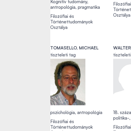
Kognitív tudomány,
Filozófia
antropológia, pragmatika
Történe
Osztálya
Filozófiai és
Történettudományok
Osztálya
TOMASELLO, MICHAEL
tiszteleti tag
tisztelet
pszichológia, antropológia
18. száz
politika-,
Filozófiai és
Történettudományok
Filozófia