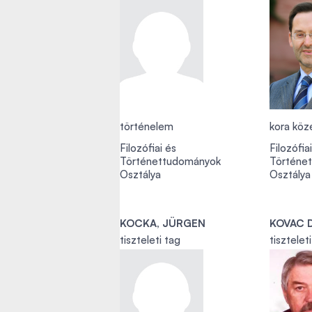
történelem
kora köz
Filozófiai és
Filozófia
Történettudományok
Történe
Osztálya
Osztálya
KOCKA, JÜRGEN
KOVAC 
tiszteleti tag
tisztelet