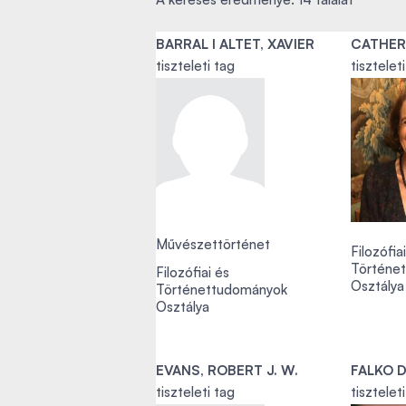
BARRAL I ALTET, XAVIER
CATHER
tiszteleti tag
tisztelet
Művészettörténet
Filozófia
Történe
Filozófiai és
Osztálya
Történettudományok
Osztálya
EVANS, ROBERT J. W.
FALKO 
tiszteleti tag
tisztelet