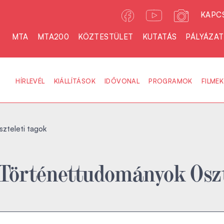
KAPC
MTA
MTA200
KÖZTESTÜLET
KUTATÁS
PÁLYÁZA
HÍRLEVÉL
KIÁLLÍTÁSOK
IDŐVONAL
PROGRAMOK
FILMEK
szteleti tagok
és Történettudományok Osz