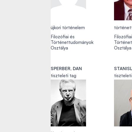
újkori történelem
történe
Filozófiai és
Filozófia
Történettudományok
Történe
Osztálya
Osztálya
SPERBER, DAN
STANIS
tiszteleti tag
tisztelet