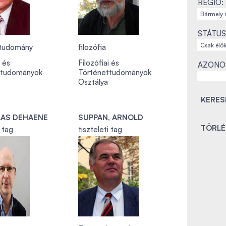
RÉGIÓ:
STÁTUS
ttudomány
filozófia
i és
Filozófiai és
AZONO
ttudományok
Történettudományok
Osztálya
LAS DEHAENE
SUPPAN, ARNOLD
i tag
tiszteleti tag