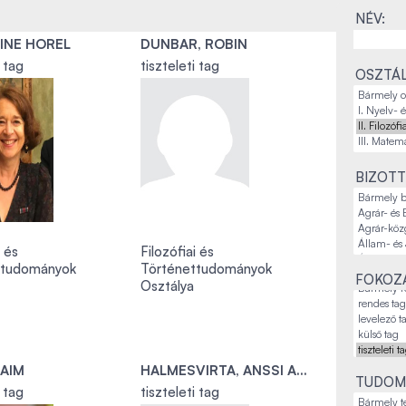
NÉV:
INE HOREL
DUNBAR, ROBIN
i tag
tiszteleti tag
OSZTÁL
BIZOTT
i és
Filozófiai és
ttudományok
Történettudományok
FOKOZA
Osztálya
DAIM
HALMESVIRTA, ANSSI ANTERO
TUDOM
i tag
tiszteleti tag