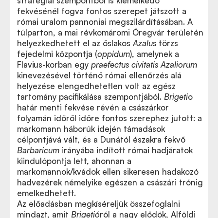
stratégiai szempontból is kiemelkedő
fekvésénél fogva fontos szerepet játszott a
római uralom pannoniai megszilárdításában. A
túlparton, a mai révkomáromi Öregvár területén
helyezkedhetett el az őslakos
Azalus
törzs
fejedelmi központja (
oppidum
), amelynek a
Flavius-korban egy
praefectus
civitatis Azaliorum
kinevezésével történő római ellenőrzés alá
helyezése elengedhetetlen volt az egész
tartomány pacifikálása szempontjából.
Brigeti
o
határ menti fekvése révén a császárkor
folyamán időről időre fontos szerephez jutott: a
markomann háborúk idején támadások
célpontjává vált, és a Dunától északra fekvő
Barbaricum
irányába indított római hadjáratok
kiindulópontja lett, ahonnan a
markomannok/kvádok ellen sikeresen hadakozó
hadvezérek némelyike egészen a császári trónig
emelkedhetett.
Az előadásban megkíséreljük összefoglalni
mindazt, amit
Brigetió
ról a nagy elődök, Alföldi