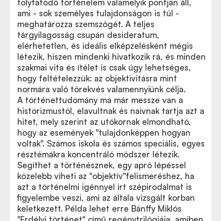
folytatódó történelem valamelyik pontján áll,
ami - sok személyes tulajdonságon is túl -
meghatározza szemszögét. A teljes
tárgyilagosság csupán desideratum,
elérhetetlen, és ideális elképzelésként mégis
létezik, hiszen mindenki hivatkozik rá, és minden
szakmai vita és ítélet is csak úgy lehetséges,
hogy feltételezzük: az objektivitásra mint
normára való törekvés valamennyiünk célja.
A történettudomány ma már messze van a
historizmustól, elavultnak és naivnak tartja azt a
hitet, mely szerint az utókornak elmondható,
hogy az események "tulajdonképpen hogyan
voltak". Számos iskola és számos speciális, egyes
résztémákra koncentráló módszer létezik.
Segíthet a történésznek, egy apró lépéssel
közelebb viheti az "objektív"felismeréshez, ha
azt a történelmi igénnyel irt szépirodalmat is
figyelembe veszi, ami az általa vizsgált korban
keletkezett. Példa lehet erre Bánffy Miklós
"Erdélyi történet" című regénytrilógiája, amiben