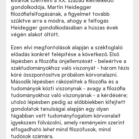
kívánok szentelni a XX. század kiemelkedő
gondolkodója, Martin Heidegger
filozófiafelfogásának, a figyelmet tovább
szűkítve arra a módra, ahogy e felfogás
Heidegger gondolkodásában a húszas évek
végén alakot öltött.
Ezen elvi megfontolások alapján a székfoglaló
előadás konkrét felépítése a következő. Első
lépésben a filozófia önjellemzését - beleértve a
szaktudományokhoz való viszonyát - három tézis
köré összpontosítva próbálom körvonalazni.
Második lépésben ráközelítek a filozófia és a
tudományok közti viszonynak - avagy a filozófia
tudományokhoz való viszonyának - a kérdésére;
utolsó lépésben pedig az előbbiekben kifejtett
gondolatok tanulságai alapján egy olyan
tágabban vett tudományfogalom körvonalait
igyekszem fölvázolni, amely reményeim szerint
elfogadható
lehet
mind filozófusok, mind
tudósok számára.