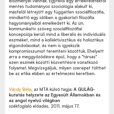
előzményei vannak. Egyfelől egy értékítéletektől
mentes tudományos szociológia alakult ki,
másfelől létrejött egy független szociálfilozófia,
mindkettő egy időben a gyakorlati filozófia
hagyományaiból emelkedett ki. Az ún.
kommunikatív szöveg szociálfilozófiai
koncepciója kerüli mind a liberális és individuális
eszméket, mind a kollektivisztikus és holisztikus
elgondolásokat, és nem is igyekszik
kompromisszumot teremteni közöttük. Ehelyett
arra a meggyőződésre épül, hogy a "társas"
ezen eszmék közötti közvetítésre vonatkozó
folyamat. Megvizsgáljuk, milyen szerepet tölthet
be az etika ebben az értelmezési keretben.
Várdy Béla
, az MTA külső tagja:
A GULÁG-
kutatás helyzete az Egyesült Államokban és
az angol nyelvű világban
székfoglaló előadás, 2011. május 17.