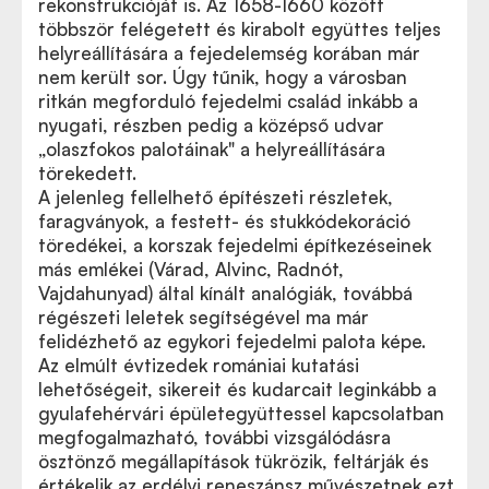
rekonstrukcióját is. Az 1658-1660 között
többször felégetett és kirabolt együttes teljes
helyreállítására a fejedelemség korában már
nem került sor. Úgy tűnik, hogy a városban
ritkán megforduló fejedelmi család inkább a
nyugati, részben pedig a középső udvar
„olaszfokos palotáinak" a helyreállítására
törekedett.
A jelenleg fellelhető építészeti részletek,
faragványok, a festett- és stukkódekoráció
töredékei, a korszak fejedelmi építkezéseinek
más emlékei (Várad, Alvinc, Radnót,
Vajdahunyad) által kínált analógiák, továbbá
régészeti leletek segítségével ma már
felidézhető az egykori fejedelmi palota képe.
Az elmúlt évtizedek romániai kutatási
lehetőségeit, sikereit és kudarcait leginkább a
gyulafehérvári épületegyüttessel kapcsolatban
megfogalmazható, további vizsgálódásra
ösztönző megállapítások tükrözik, feltárják és
értékelik az erdélyi reneszánsz művészetnek ezt