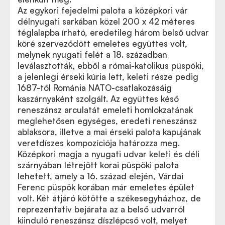
Az egykori fejedelmi palota a középkori vár
délnyugati sarkában közel 200 x 42 méteres
téglalapba írható, eredetileg három belső udvar
köré szerveződött emeletes együttes volt,
melynek nyugati felét a 18. században
leválasztották, ebből a római-katolikus püspöki,
a jelenlegi érseki kúria lett, keleti része pedig
1687-től Románia NATO-csatlakozásáig
kaszárnyaként szolgált. Az együttes késő
reneszánsz arculatát emeleti homlokzatának
meglehetősen egységes, eredeti reneszánsz
ablaksora, illetve a mai érseki palota kapujának
veretdíszes kompozíciója határozza meg.
Középkori magja a nyugati udvar keleti és déli
szárnyában létrejött korai püspöki palota
lehetett, amely a 16. század elején, Várdai
Ferenc püspök korában már emeletes épület
volt. Két átjáró kötötte a székesegyházhoz, de
reprezentatív bejárata az a belső udvarról
kiinduló reneszánsz díszlépcső volt, melyet