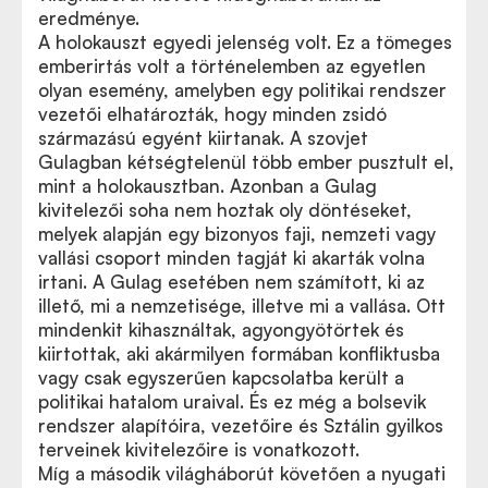
eredménye.
A holokauszt egyedi jelenség volt. Ez a tömeges
emberirtás volt a történelemben az egyetlen
olyan esemény, amelyben egy politikai rendszer
vezetői elhatározták, hogy minden zsidó
származású egyént kiirtanak. A szovjet
Gulagban kétségtelenül több ember pusztult el,
mint a holokausztban. Azonban a Gulag
kivitelezői soha nem hoztak oly döntéseket,
melyek alapján egy bizonyos faji, nemzeti vagy
vallási csoport minden tagját ki akarták volna
irtani. A Gulag esetében nem számított, ki az
illető, mi a nemzetisége, illetve mi a vallása. Ott
mindenkit kihasználtak, agyongyötörtek és
kiirtottak, aki akármilyen formában konfliktusba
vagy csak egyszerűen kapcsolatba került a
politikai hatalom uraival. És ez még a bolsevik
rendszer alapítóira, vezetőire és Sztálin gyilkos
terveinek kivitelezőire is vonatkozott.
Míg a második világháborút követően a nyugati