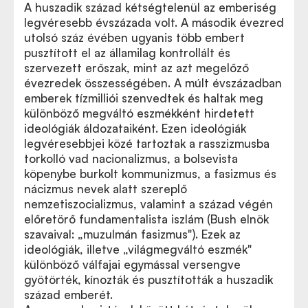
A huszadik század kétségtelenül az emberiség
legvéresebb évszázada volt. A második évezred
utolsó száz évében ugyanis több embert
pusztított el az államilag kontrollált és
szervezett erőszak, mint az azt megelőző
évezredek összességében. A múlt évszázadban
emberek tízmilliói szenvedtek és haltak meg
különböző megváltó eszmékként hirdetett
ideológiák áldozataiként. Ezen ideológiák
legvéresebbjei közé tartoztak a rasszizmusba
torkolló vad nacionalizmus, a bolsevista
köpenybe burkolt kommunizmus, a fasizmus és
nácizmus nevek alatt szereplő
nemzetiszocializmus, valamint a század végén
előretörő fundamentalista iszlám (Bush elnök
szavaival: „muzulmán fasizmus"). Ezek az
ideológiák, illetve „világmegváltó eszmék"
különböző válfajai egymással versengve
gyötörték, kínozták és pusztították a huszadik
század emberét.