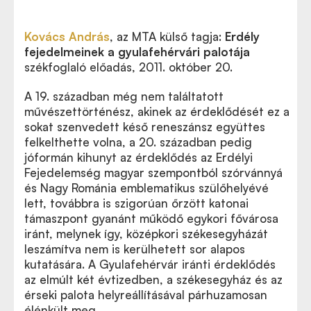
Kovács András
, az MTA külső tagja:
Erdély
fejedelmeinek a gyulafehérvári palotája
székfoglaló előadás, 2011. október 20.
A 19. században még nem találtatott
művészettörténész, akinek az érdeklődését ez a
sokat szenvedett késő reneszánsz együttes
felkelthette volna, a 20. században pedig
jóformán kihunyt az érdeklődés az Erdélyi
Fejedelemség magyar szempontból szórvánnyá
és Nagy Románia emblematikus szülőhelyévé
lett, továbbra is szigorúan őrzött katonai
támaszpont gyanánt működő egykori fővárosa
iránt, melynek így, középkori székesegyházát
leszámítva nem is kerülhetett sor alapos
kutatására. A Gyulafehérvár iránti érdeklődés
az elmúlt két évtizedben, a székesegyház és az
érseki palota helyreállításával párhuzamosan
élénkült meg.