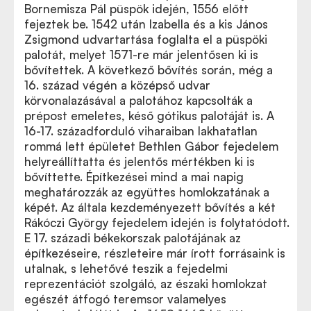
Bornemisza Pál püspök idején, 1556 előtt
fejeztek be. 1542 után Izabella és a kis János
Zsigmond udvartartása foglalta el a püspöki
palotát, melyet 1571-re már jelentősen ki is
bővítettek. A következő bővítés során, még a
16. század végén a középső udvar
körvonalazásával a palotához kapcsolták a
prépost emeletes, késő gótikus palotáját is. A
16-17. századforduló viharaiban lakhatatlan
rommá lett épületet Bethlen Gábor fejedelem
helyreállíttatta és jelentős mértékben ki is
bővíttette. Építkezései mind a mai napig
meghatározzák az együttes homlokzatának a
képét. Az általa kezdeményezett bővítés a két
Rákóczi György fejedelem idején is folytatódott.
E 17. századi békekorszak palotájának az
építkezéseire, részleteire már írott forrásaink is
utalnak, s lehetővé teszik a fejedelmi
reprezentációt szolgáló, az északi homlokzat
egészét átfogó teremsor valamelyes