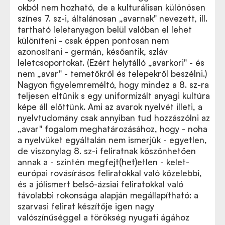
okból nem hozható, de a kulturálisan különösen
színes 7. sz-i, általánosan „avarnak" nevezett, ill.
tartható leletanyagon belül valóban el lehet
különíteni - csak éppen pontosan nem
azonosítani - germán, későantik, szláv
leletcsoportokat. (Ezért helytálló „avarkori" - és
nem „avar" - temetőkről és telepekről beszélni.)
Nagyon figyelemreméltó, hogy mindez a 8. sz-ra
teljesen eltűnik s egy uniformizált anyagi kultúra
képe áll előttünk. Ami az avarok nyelvét illeti, a
nyelvtudomány csak annyiban tud hozzászólni az
„avar" fogalom meghatározásához, hogy - noha
a nyelvüket egyáltalán nem ismerjük - egyetlen,
de viszonylag 8. sz-i feliratnak köszönhetően
annak a - szintén megfejt(het)etlen - kelet-
európai rovásírásos feliratokkal való közelebbi,
és a jólismert belső-ázsiai feliratokkal való
távolabbi rokonsága alapján megállapítható: a
szarvasi felirat készítője igen nagy
valószínűséggel a törökség nyugati ágához