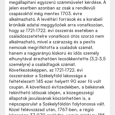
megállapítani egyszerű számművelet kérdése. A
jelen esetben azonban az csak a rendkívüli
csapásoktól még mentes 1703. évre
alkalmazható. A levéltári források és a korabeli
krónikák adatai meggyőzőek arra vonatkozóan,
hogy az 1721-1722. évi összeírás esetében a
családösszetételre vonatkozó ötös szorzó nem
alkalmazható, mivel a szárazság és a pestis
nemcsak megritkította a családok számát,
hanem a nagyarányú kiskorú és idős személy
elhunytával érezhetően lecsökkentette (3,2-3,5
személyre) a családtagok számát.
Következésképpen, az 1721-1722. évi
összeíráskor a Székelyföld lakossága a
feltételezett 145 ezer helyett 90 ezer fő volt
csupán. A következő évtizedekben, a békésnek
tekinthető időszak idején, a közegészségi
állapotok javulásának köszönhetően is, a
népszaporulat a Székelyföldön folytonossá vált.
Közel félévszázad után, 1767-ben, a régió