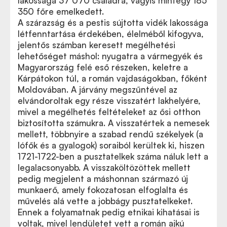
lakossága 37 070 családra, vagyis mintegy 185
350 főre emelkedett.
A szárazság és a pestis sújtotta vidék lakossága
létfenntartása érdekében, élelméből kifogyva,
jelentős számban keresett megélhetési
lehetőséget máshol: nyugatra a vármegyék és
Magyarország felé eső részeken, keletre a
Kárpátokon túl, a román vajdaságokban, főként
Moldovában. A járvány megszűntével az
elvándoroltak egy része visszatért lakhelyére,
mivel a megélhetés feltételeket az ősi otthon
biztosította számukra. A visszatértek a nemesek
mellett, többnyire a szabad rendű székelyek (a
lófők és a gyalogok) soraiból kerültek ki, hiszen
1721-1722-ben a pusztatelkek száma náluk lett a
legalacsonyabb. A visszaköltözöttek mellett
pedig megjelent a máshonnan származó új
munkaerő, amely fokozatosan elfoglalta és
művelés alá vette a jobbágy pusztatelkeket.
Ennek a folyamatnak pedig etnikai kihatásai is
voltak, mivel lendületet vett a román ajkú