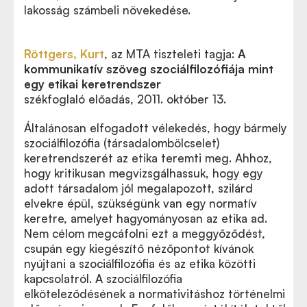
lakosság számbeli növekedése.
Röttgers, Kurt
, az MTA tiszteleti tagja:
A
kommunikatív szöveg szociálfilozófiája mint
egy etikai keretrendszer
székfoglaló előadás, 2011. október 13.
Általánosan elfogadott vélekedés, hogy bármely
szociálfilozófia (társadalombölcselet)
keretrendszerét az etika teremti meg. Ahhoz,
hogy kritikusan megvizsgálhassuk, hogy egy
adott társadalom jól megalapozott, szilárd
elvekre épül, szükségünk van egy normatív
keretre, amelyet hagyományosan az etika ad.
Nem célom megcáfolni ezt a meggyőződést,
csupán egy kiegészítő nézőpontot kívánok
nyújtani a szociálfilozófia és az etika közötti
kapcsolatról. A szociálfilozófia
elköteleződésének a normativitáshoz történelmi