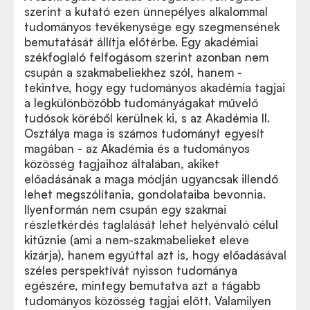
szerint a kutató ezen ünnepélyes alkalommal
tudományos tevékenysége egy szegmensének
bemutatását állítja előtérbe. Egy akadémiai
székfoglaló felfogásom szerint azonban nem
csupán a szakmabeliekhez szól, hanem -
tekintve, hogy egy tudományos akadémia tagjai
a legkülönbözőbb tudományágakat művelő
tudósok köréből kerülnek ki, s az Akadémia II.
Osztálya maga is számos tudományt egyesít
magában - az Akadémia és a tudományos
közösség tagjaihoz általában, akiket
előadásának a maga módján ugyancsak illendő
lehet megszólítania, gondolataiba bevonnia.
Ilyenformán nem csupán egy szakmai
részletkérdés taglalását lehet helyénvaló célul
kitűznie (ami a nem-szakmabelieket eleve
kizárja), hanem egyúttal azt is, hogy előadásával
széles perspektívát nyisson tudománya
egészére, mintegy bemutatva azt a tágabb
tudományos közösség tagjai előtt. Valamilyen