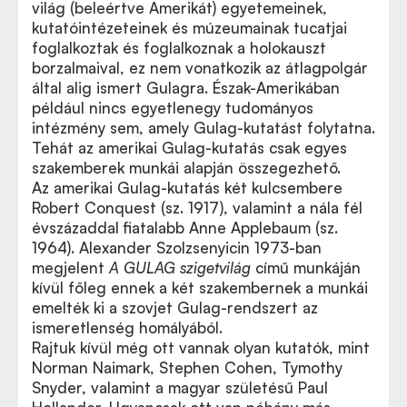
világ (beleértve Amerikát) egyetemeinek,
kutatóintézeteinek és múzeumainak tucatjai
foglalkoztak és foglalkoznak a holokauszt
borzalmaival, ez nem vonatkozik az átlagpolgár
által alig ismert Gulagra. Észak-Amerikában
például nincs egyetlenegy tudományos
intézmény sem, amely Gulag-kutatást folytatna.
Tehát az amerikai Gulag-kutatás csak egyes
szakemberek munkái alapján összegezhető.
Az amerikai Gulag-kutatás két kulcsembere
Robert Conquest (sz. 1917), valamint a nála fél
évszázaddal fiatalabb Anne Applebaum (sz.
1964). Alexander Szolzsenyicin 1973-ban
megjelent
A GULAG szigetvilág
című munkáján
kívül főleg ennek a két szakembernek a munkái
emelték ki a szovjet Gulag-rendszert az
ismeretlenség homályából.
Rajtuk kívül még ott vannak olyan kutatók, mint
Norman Naimark, Stephen Cohen, Tymothy
Snyder, valamint a magyar születésű Paul