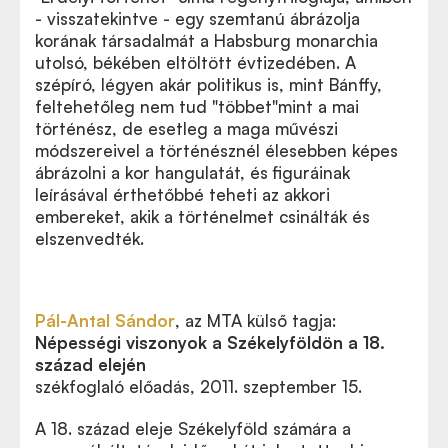
- visszatekintve - egy szemtanú ábrázolja
korának társadalmát a Habsburg monarchia
utolsó, békében eltöltött évtizedében. A
szépíró, légyen akár politikus is, mint Bánffy,
feltehetőleg nem tud "többet"mint a mai
történész, de esetleg a maga művészi
módszereivel a történésznél élesebben képes
ábrázolni a kor hangulatát, és figuráinak
leírásával érthetőbbé teheti az akkori
embereket, akik a történelmet csinálták és
elszenvedték.
Pál-Antal Sándor
, az MTA külső tagja:
Népességi viszonyok a Székelyföldön a 18.
század elején
székfoglaló előadás, 2011. szeptember 15.
A 18. század eleje Székelyföld számára a