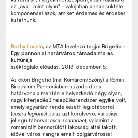
az „avar, mint olyan" - valójában annak sokféle
komponensei azok, amiket érdemes és érdekes
kutatnunk.
Borhy László
,
az MTA levelező tagja:
Brigetio -
Egy pannoniai határváros társadalma és
kultúrája
székfoglaló előadás, 2013. december 5.
Az ókori Brigetio (ma: Komárom/Szőny) a Római
Birodalom Pannoniában húzódó dunai
határvonala mentén elhelyezkedő négy olyan,
nagy kiterjedésű településrendszer egyike volt,
amely egyaránt rendelkezett legiotáborral
(
castra legionis
) és az azt körülvevő, városias
jellegű táborvárossal (
canabae
), valamint a
romanizált bennszülött lakosság által lakott,
idővel városi rangra emelt polgárvárossal