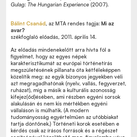
Gulag: The Hungarian Experience
(2007).
Bálint Csanád
, az MTA rendes tagja:
Mi az
avar?
székfoglaló előadás, 2011. április 14.
Az előadás mindenekelőtt arra hívta föl a
figyelmet, hogy az egyes népek
karakterisztikumát az európai történetírás
megszületésének pillanata óta kétféleképpen
közelítik meg: az egyik bizonyos jegyekben véli
azt megragadhatónak (nyelv, vallás, fegyverzet,
ruházat), míg a másik a kulturális azonosság
kifejez(őd)ésében, ami részben egyéni sorsok
alakulásán és nem kis mértékben egyéni
vállaláson is múlhatik. (A modern
tudományosság egyértelműen az utóbbiakat
tartja döntőnek.) Történeti korok esetében e
kérdés csak az írásos források és a régészet