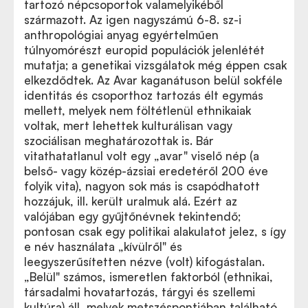
tartozó népcsoportok valamelyikéből
származott. Az igen nagyszámú 6-8. sz-i
anthropológiai anyag egyértelműen
túlnyomórészt europid populációk jelenlétét
mutatja; a genetikai vizsgálatok még éppen csak
elkezdődtek. Az Avar kaganátuson belül sokféle
identitás és csoporthoz tartozás élt egymás
mellett, melyek nem föltétlenül ethnikaiak
voltak, mert lehettek kulturálisan vagy
szociálisan meghatározottak is. Bár
vitathatatlanul volt egy „avar" viselő nép (a
belső- vagy közép-ázsiai eredetéről 200 éve
folyik vita), nagyon sok más is csapódhatott
hozzájuk, ill. került uralmuk alá. Ezért az
valójában egy gyűjtőnévnek tekintendő;
pontosan csak egy politikai alakulatot jelez, s így
e név használata „kívülről" és
leegyszerűsítetten nézve (volt) kifogástalan.
„Belül" számos, ismeretlen faktorból (ethnikai,
társadalmi hovatartozás, tárgyi és szellemi
kultúra) áll, melyek metszéspontjában található