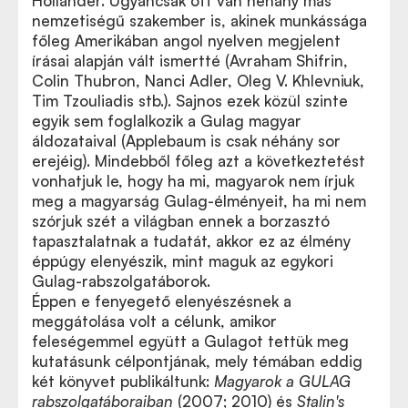
Hollander. Ugyancsak ott van néhány más
nemzetiségű szakember is, akinek munkássága
főleg Amerikában angol nyelven megjelent
írásai alapján vált ismertté (Avraham Shifrin,
Colin Thubron, Nanci Adler, Oleg V. Khlevniuk,
Tim Tzouliadis stb.). Sajnos ezek közül szinte
egyik sem foglalkozik a Gulag magyar
áldozataival (Applebaum is csak néhány sor
erejéig). Mindebből főleg azt a következtetést
vonhatjuk le, hogy ha mi, magyarok nem írjuk
meg a magyarság Gulag-élményeit, ha mi nem
szórjuk szét a világban ennek a borzasztó
tapasztalatnak a tudatát, akkor ez az élmény
éppúgy elenyészik, mint maguk az egykori
Gulag-rabszolgatáborok.
Éppen e fenyegető elenyészésnek a
meggátolása volt a célunk, amikor
feleségemmel együtt a Gulagot tettük meg
kutatásunk célpontjának, mely témában eddig
két könyvet publikáltunk:
Magyarok a GULAG
rabszolgatáboraiban
(2007; 2010) és
Stalin's