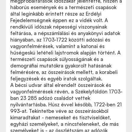
megpróbáltatások időszakát jelentette, hiszen a
háborús események és a természeti csapások
által leginkább érintett része az Erdélyi
Fejedelemségnek éppen ez a vidék volt. A
rendkívüli időszak népességi viszonyainak
feltárása, a népszámlálási és anyakönyvi adatok
hiányában, az 1703-1722 közötti adózási és
vagyonfelmérések, valamint a katonai és
hűségeskü letételi lajstromok alapján történt. A
természeti csapások súlyosságának és a
demográfiai mutatókra gyakorolt hatásának
felmérésére, az összeírások mellett, a korabeli
feljegyzések és egyéb iratok szolgáltak.
A bécsi udvar által elrendelt összeírások és
vagyonfelmérések révén, a Székelyföldön 1703-
ban 23 285 adózó családot vettek
nyilvántartásba. Húsz évvel később, 1722-ben 21
993-at. Tekintetbe véve az összeírásokból
kimaradtakat - nemeseket és tisztviselőket,
egyházi személyeket, a nincsteleneket, de más
személyeket is - az összlétszám az adózók