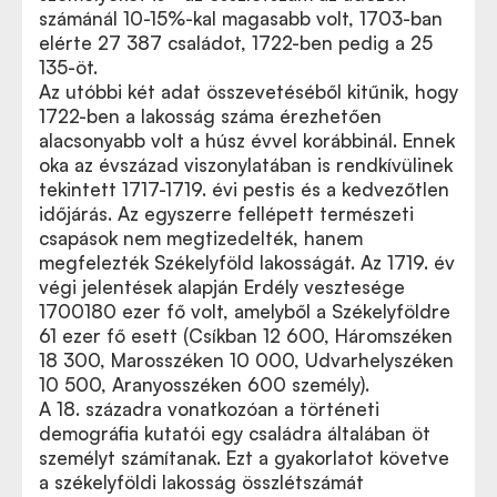
számánál 10-15%-kal magasabb volt, 1703-ban
elérte 27 387 családot, 1722-ben pedig a 25
135-öt.
Az utóbbi két adat összevetéséből kitűnik, hogy
1722-ben a lakosság száma érezhetően
alacsonyabb volt a húsz évvel korábbinál. Ennek
oka az évszázad viszonylatában is rendkívülinek
tekintett 1717-1719. évi pestis és a kedvezőtlen
időjárás. Az egyszerre fellépett természeti
csapások nem megtizedelték, hanem
megfelezték Székelyföld lakosságát. Az 1719. év
végi jelentések alapján Erdély vesztesége
1700180 ezer fő volt, amelyből a Székelyföldre
61 ezer fő esett (Csíkban 12 600, Háromszéken
18 300, Marosszéken 10 000, Udvarhelyszéken
10 500, Aranyosszéken 600 személy).
A 18. századra vonatkozóan a történeti
demográfia kutatói egy családra általában öt
személyt számítanak. Ezt a gyakorlatot követve
a székelyföldi lakosság összlétszámát