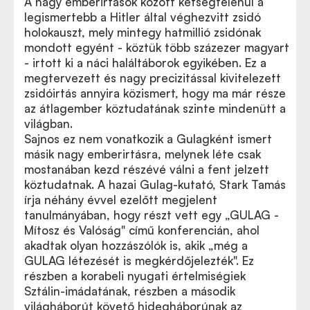
A nagy emberirtások között kétségtelenül a
legismertebb a Hitler által véghezvitt zsidó
holokauszt, mely mintegy hatmillió zsidónak
mondott egyént - köztük több százezer magyart
- irtott ki a náci haláltáborok egyikében. Ez a
megtervezett és nagy precizitással kivitelezett
zsidóirtás annyira közismert, hogy ma már része
az átlagember köztudatának szinte mindenütt a
világban.
Sajnos ez nem vonatkozik a Gulagként ismert
másik nagy emberirtásra, melynek léte csak
mostanában kezd részévé válni a fent jelzett
köztudatnak. A hazai Gulag-kutató, Stark Tamás
írja néhány évvel ezelőtt megjelent
tanulmányában, hogy részt vett egy „GULAG -
Mítosz és Valóság" című konferencián, ahol
akadtak olyan hozzászólók is, akik „még a
GULAG létezését is megkérdőjelezték". Ez
részben a korabeli nyugati értelmiségiek
Sztálin-imádatának, részben a második
világháborút követő hidegháborúnak az