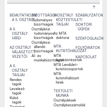
BEMUTATKOZIK
BIZOTTSÁGOK
II. OSZTÁLY
SZABÁLYZATOK
A II. OSZTÁLY
KÖZTESTÜLETI
Tudományos
bizottságok
TAGJAI
DOKTORI
A II.
Osztályközi
ÜGYEK
tudományos
Az MTA
OSZTÁLY
bizottságok
doktorai
HÍREI
SZÉKFOGLALÓK
Osztályközi
MTA
állandó
AZ OSZTÁLY
FOLYÓIRATOK
KUTATÓHÁLÓZAT
bizottságok
VÁLASZTOTT
MTA
Al- és
VEZETŐI
KAPCSOLAT
kutatóintézetek
munkabizottságok
MTA Lendület-
A II.
kutatócsoportok
OSZTÁLY
MTA
TAGJAI
kutatóhálózati
Rendes
hírek
tagok
Levelező
TESTÜLETI
tagok
MUNKA
Külső
Osztályülések
tagok
Osztálybeszámolók
Tiszteleti