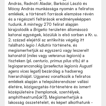
András, Radnóti Aladár, Barkóczi László és
Mócsy András munkássága nyomán a feliratos
emlékek, a történeti források elemzése révén
és a régészeti feltárások eredményeképpen
tudunk. A mintegy 270 felirat alapján
kirajzolódik a
Brigetio
területén állomásozó
katonai egységek, közülük is első sorban a Kr. u.
2. század elejétől az antikvitás végéig itt
található
legio I Adiutrix
története, és
megismerhetjük az egyszerű vagy leszerelt
katonától (
miles
vagy
veteranus legionis
) a
tiszteken (pl.
centurio, primus pilus
stb.) át a
legioparancsnokig (
praefectus legionis Augusti
agens vices legati
) bezárólag a hadsereg
hierarchiáját. Ugyanez vonatkozik a feliratos
emlékek alapján a településrendszer vallási
életére, közigazgatás-történetére és ismert
középületeire (templomok, szentélyek,
amphitheatrum[ok?]). Megismerhetjük a
lakosság összetételét, és képet alkothatunk -