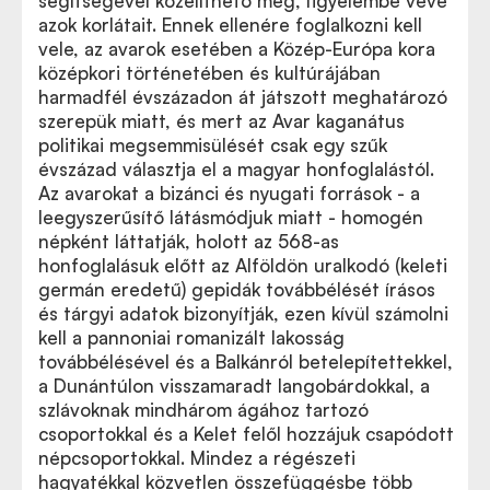
segítségével közelíthető meg, figyelembe véve
azok korlátait. Ennek ellenére foglalkozni kell
vele, az avarok esetében a Közép-Európa kora
középkori történetében és kultúrájában
harmadfél évszázadon át játszott meghatározó
szerepük miatt, és mert az Avar kaganátus
politikai megsemmisülését csak egy szűk
évszázad választja el a magyar honfoglalástól.
Az avarokat a bizánci és nyugati források - a
leegyszerűsítő látásmódjuk miatt - homogén
népként láttatják, holott az 568-as
honfoglalásuk előtt az Alföldön uralkodó (keleti
germán eredetű) gepidák továbbélését írásos
és tárgyi adatok bizonyítják, ezen kívül számolni
kell a pannoniai romanizált lakosság
továbbélésével és a Balkánról betelepítettekkel,
a Dunántúlon visszamaradt langobárdokkal, a
szlávoknak mindhárom ágához tartozó
csoportokkal és a Kelet felől hozzájuk csapódott
népcsoportokkal. Mindez a régészeti
hagyatékkal közvetlen összefüggésbe több