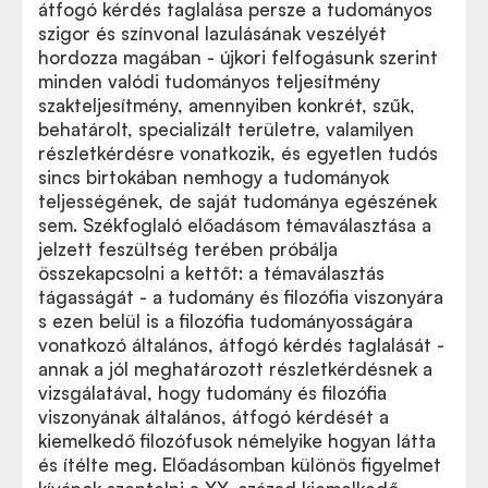
átfogó kérdés taglalása persze a tudományos
szigor és színvonal lazulásának veszélyét
hordozza magában - újkori felfogásunk szerint
minden valódi tudományos teljesítmény
szakteljesítmény, amennyiben konkrét, szűk,
behatárolt, specializált területre, valamilyen
részletkérdésre vonatkozik, és egyetlen tudós
sincs birtokában nemhogy a tudományok
teljességének, de saját tudománya egészének
sem. Székfoglaló előadásom témaválasztása a
jelzett feszültség terében próbálja
összekapcsolni a kettőt: a témaválasztás
tágasságát - a tudomány és filozófia viszonyára
s ezen belül is a filozófia tudományosságára
vonatkozó általános, átfogó kérdés taglalását -
annak a jól meghatározott részletkérdésnek a
vizsgálatával, hogy tudomány és filozófia
viszonyának általános, átfogó kérdését a
kiemelkedő filozófusok némelyike hogyan látta
és ítélte meg. Előadásomban különös figyelmet