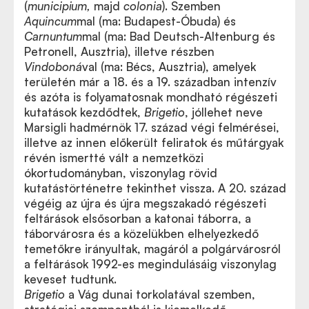
(
municipium,
majd
colonia
). Szemben
Aquincum
mal (ma: Budapest-Óbuda) és
Carnuntum
mal (ma: Bad Deutsch-Altenburg és
Petronell, Ausztria), illetve részben
Vindoboná
val (ma: Bécs, Ausztria), amelyek
területén már a 18. és a 19. században intenzív
és azóta is folyamatosnak mondható régészeti
kutatások kezdődtek,
Brigetio
, jóllehet neve
Marsigli hadmérnök 17. század végi felmérései,
illetve az innen előkerült feliratok és műtárgyak
révén ismertté vált a nemzetközi
ókortudományban, viszonylag rövid
kutatástörténetre tekinthet vissza. A 20. század
végéig az újra és újra megszakadó régészeti
feltárások elsősorban a katonai táborra, a
táborvárosra és a közelükben elhelyezkedő
temetőkre irányultak, magáról a polgárvárosról
a feltárások 1992-es megindulásáig viszonylag
keveset tudtunk.
Brigetio
a Vág dunai torkolatával szemben,