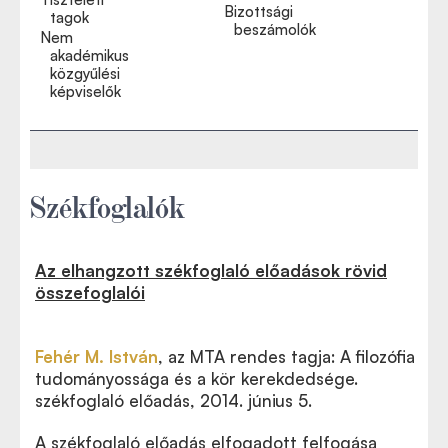
Bizottsági
tagok
beszámolók
Nem
akadémikus
közgyűlési
képviselők
Székfoglalók
Az elhangzott székfoglaló előadások rövid
összefoglalói
Fehér M. István
, az MTA rendes tagja: A filozófia
tudományossága és a kör kerekdedsége.
székfoglaló előadás, 2014. június 5.
A székfoglaló előadás elfogadott felfogása