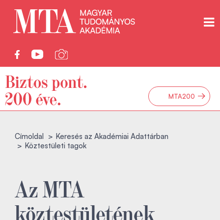
→
MTA200
Címoldal
Keresés az Akadémiai Adattárban
Köztestületi tagok
Az MTA
köztestületének