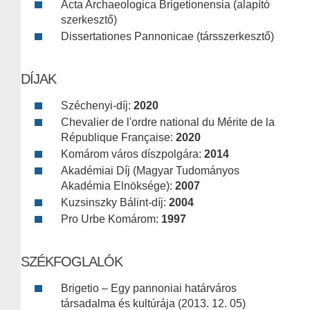
Acta Archaeologica Brigetionensia (alapító
szerkesztő)
Dissertationes Pannonicae (társszerkesztő)
DÍJAK
Széchenyi-díj:
2020
Chevalier de l'ordre national du Mérite de la
République Française:
2020
Komárom város díszpolgára:
2014
Akadémiai Díj (Magyar Tudományos
Akadémia Elnöksége):
2007
Kuzsinszky Bálint-díj:
2004
Pro Urbe Komárom:
1997
SZÉKFOGLALÓK
Brigetio – Egy pannoniai határváros
társadalma és kultúrája (2013. 12. 05)