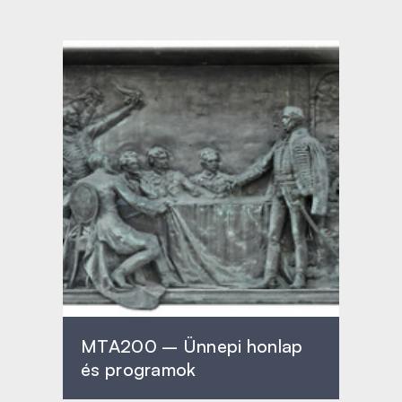
MTA200 – Ünnepi honlap
és programok