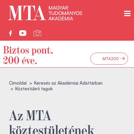
→
MTA200
Címoldal
Keresés az Akadémiai Adattárban
Köztestületi tagok
Az MTA
köztestületének