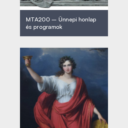
MTA200 – Ünnepi honlap
és programok