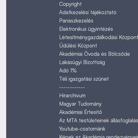
Copyright
Adatkezelési tájékoztató
Panaszkezelés
Elektronikus ügyintézés
Létesítménygazdálkodási Közpon
Üdülési Központ
Akadémiai Óvoda és Bölcsőde
Lakásügyi Bizottság
Adó 1%
Téli igazgatási szünet
------------
Hírarchívum
Magyar Tudomány
Akadémiai Értesítő
Az MTA testületeinek állásfoglalás
Youtube-csatornánk
Képek az Akadémia rendezvényeir