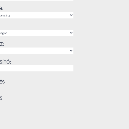
G:
Z:
SÍTÓ: