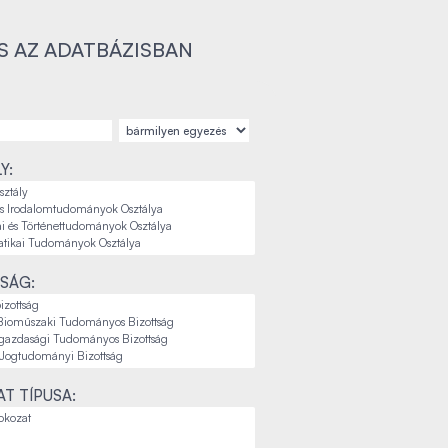
S AZ ADATBÁZISBAN
Y:
SÁG:
T TÍPUSA: