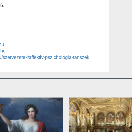
6.
hu
.hu
u/szervezetek/affektiv-pszichologia-tanszek