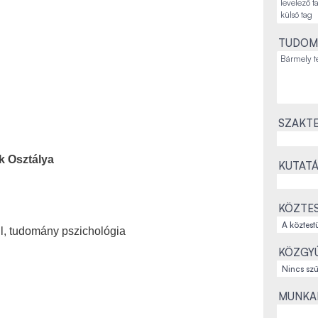
TUDOM
SZAKTE
k Osztálya
KUTATÁ
KÖZTES
ll, tudomány pszichológia
KÖZGYŰ
MUNKAH