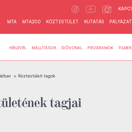
KAPC
MTA
MTA200
KÖZTESTÜLET
KUTATÁS
PÁLYÁZA
HÍRLEVÉL
KIÁLLÍTÁSOK
IDŐVONAL
PROGRAMOK
FILMEK
árban
Köztestületi tagok
ületének tagjai