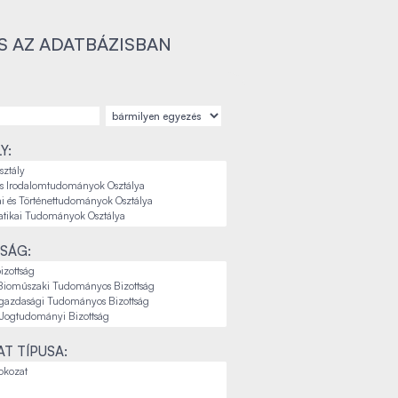
S AZ ADATBÁZISBAN
Y:
SÁG:
T TÍPUSA: