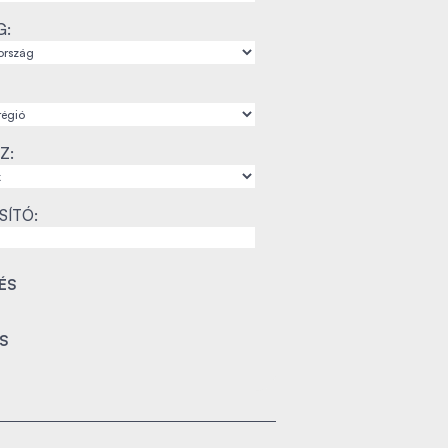
G:
Z:
SÍTÓ: