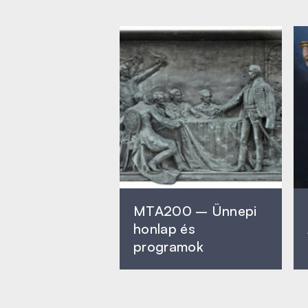
MTA200 – Ünnepi
honlap és
programok