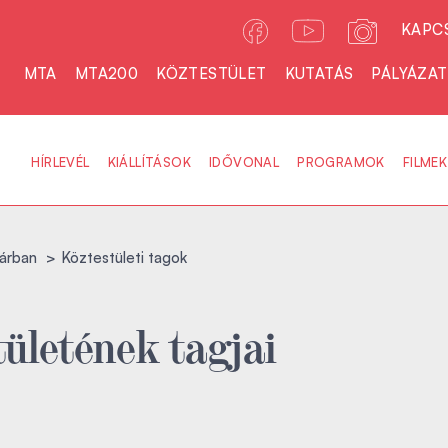
KAPC
MTA
MTA200
KÖZTESTÜLET
KUTATÁS
PÁLYÁZA
HÍRLEVÉL
KIÁLLÍTÁSOK
IDŐVONAL
PROGRAMOK
FILMEK
árban
Köztestületi tagok
ületének tagjai