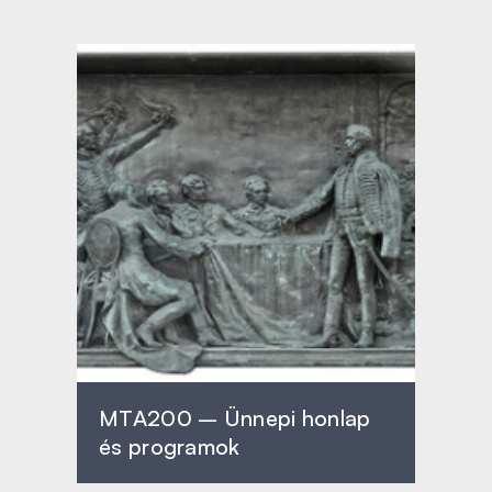
MTA200 – Ünnepi honlap
és programok