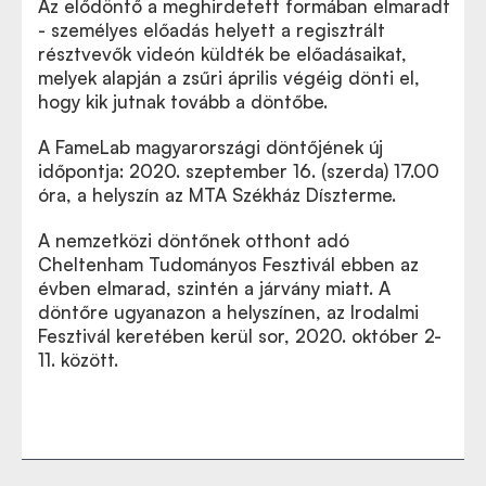
Az elődöntő a meghirdetett formában elmaradt
- személyes előadás helyett a regisztrált
résztvevők videón küldték be előadásaikat,
melyek alapján a zsűri április végéig dönti el,
hogy kik jutnak tovább a döntőbe.
A FameLab magyarországi döntőjének új
időpontja: 2020. szeptember 16. (szerda) 17.00
óra, a helyszín az MTA Székház Díszterme.
A nemzetközi döntőnek otthont adó
Cheltenham Tudományos Fesztivál ebben az
évben elmarad, szintén a járvány miatt. A
döntőre ugyanazon a helyszínen, az Irodalmi
Fesztivál keretében kerül sor, 2020. október 2-
11. között.