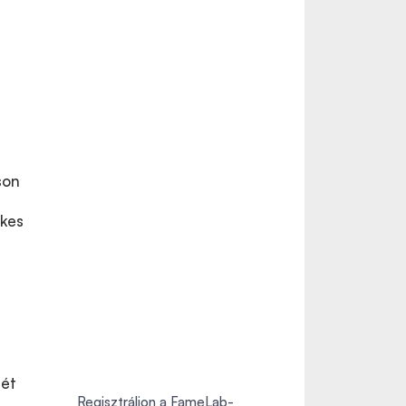
son
ékes
sét
Regisztráljon a FameLab-