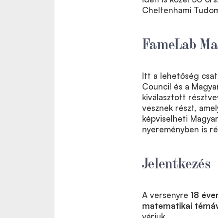
Cheltenhami Tudomá
FameLab Ma
Itt a lehetőség csa
Council és a Magya
kiválasztott részt
vesznek részt, amel
képviselheti Magya
nyereményben is ré
Jelentkezés
A versenyre
18 éve
matematikai témáva
várjuk.