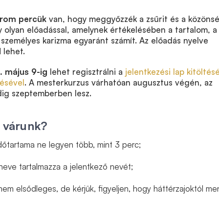
rom percük
van, hogy meggyőzzék a zsűrit és a közöns
 olyan előadással, amelynek értékelésében a tartalom, a
személyes karizma egyaránt számít. Az előadás nyelve
l
lehet.
. május 9-ig
lehet regisztrálni a
jelentkezési lap kitöltés
tésével
. A mesterkurzus várhatóan augusztus végén, az
ig szeptemberben lesz.
t várunk?
időtartama ne legyen több, mint 3 perc;
l neve tartalmazza a jelentkező nevét;
m elsődleges, de kérjük, figyeljen, hogy háttérzajoktól me