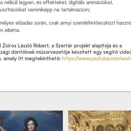
 nélküli legyen, és effekteket, digitális animációkat,
lusztrációkat semmiképp ne tartalmazzon;
mélyes előadás során, csak annyi szemléltetőeszközt haszná
 elbírna.
 Zsiros László Róbert, a Szertár projekt alapítója és a
ági döntőinek műsorvezetője készített egy segítő videó
, amely itt megtekinthető:
https://www.youtube.com/wat