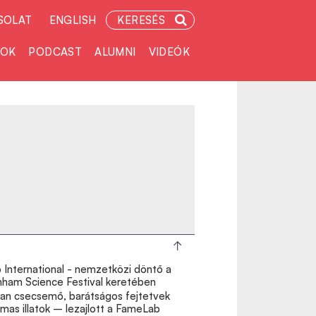
SOLAT
ENGLISH
KERESÉS
TOK
PODCAST
ALUMNI
VIDEÓK
International - nemzetközi döntő a
nham Science Festival keretében
lan csecsemő, barátságos fejtetvek
lmas illatok – lezajlott a FameLab