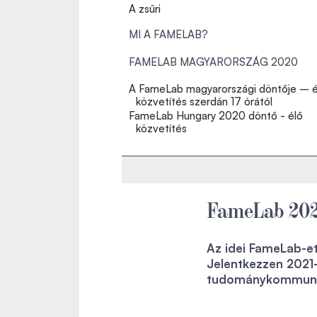
A zsűri
MI A FAMELAB?
FAMELAB MAGYARORSZÁG 2020
A FameLab magyarországi döntője – é
közvetítés szerdán 17 órától
FameLab Hungary 2020 döntő - élő
közvetítés
FameLab 20
Az idei FameLab-e
Jelentkezzen 2021-
tudománykommunik