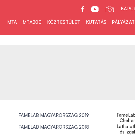
KAPC
MTA
MTA200
KÖZTESTÜLET
KUTATÁS
PÁLYÁZA
FameLab 
FAMELAB MAGYARORSZÁG 2019
Chelte
Láthatat
FAMELAB MAGYARORSZÁG 2018
és izga