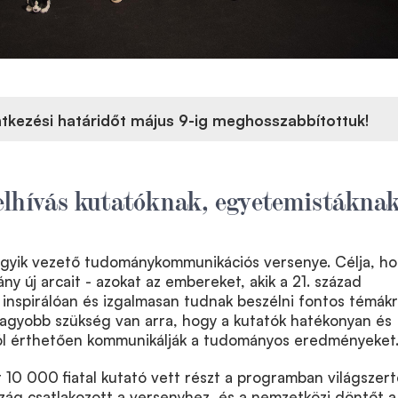
ntkezési határidőt május 9-ig meghosszabbítottuk!
elhívás kutatóknak, egyetemistákna
egyik vezető tudománykommunikációs versenye. Célja, h
ny új arcait - azokat az embereket, akik a 21. század
nspirálóan és izgalmasan tudnak beszélni fontos témákr
nagyobb szükség van arra, hogy a kutatók hatékonyan és
ól érthetően kommunikálják a tudományos eredményeket
10 000 fiatal kutató vett részt a programban világszert
szág csatlakozott a versenyhez, és a nemzetközi döntőt a