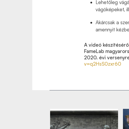
Lehetőleg vágás
vágóképeket, il
Akárcsak a sze
amennyit kézben
A videó készítéséről
FameLab magyarorsz
2020. évi versenyre
v=q2HsS0zxr60