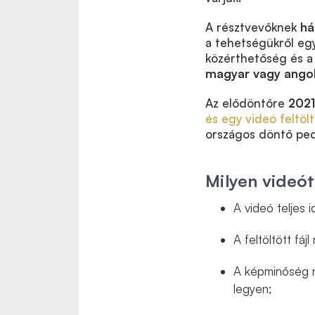
A résztvevőknek
há
a tehetségükről egy
közérthetőség és a 
magyar vagy ango
Az elődöntőre
2021
és egy videó feltöl
országos döntő ped
Milyen videó
A videó teljes 
A feltöltött fáj
A képminőség ne
legyen;