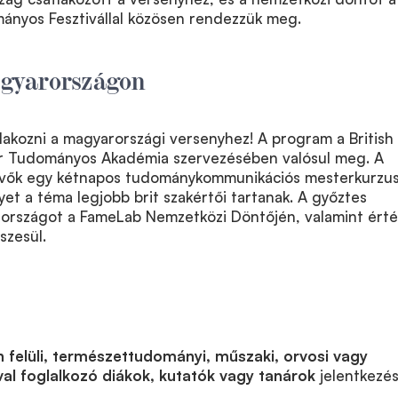
nyos Fesztivállal közösen rendezzük meg.
gyarországon
tlakozni a magyarországi versenyhez! A program a British
r Tudományos Akadémia szervezésében valósul meg. A
vevők egy kétnapos tudománykommunikációs mesterkurzu
yet a téma legjobb brit szakértői tartanak. A győztes
rországot a FameLab Nemzetközi Döntőjén, valamint ért
szesül.
n felüli, természettudományi, műszaki, orvosi vagy
l foglalkozó diákok, kutatók vagy tanárok
jelentkezé