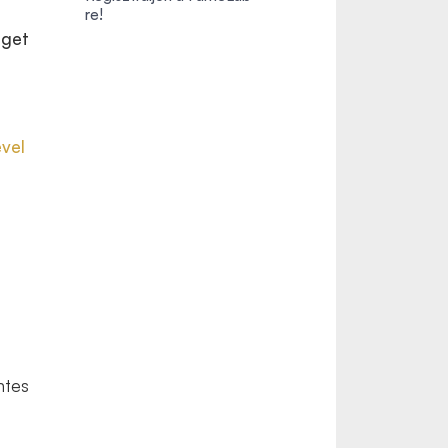
re!
éget
ével
ntes