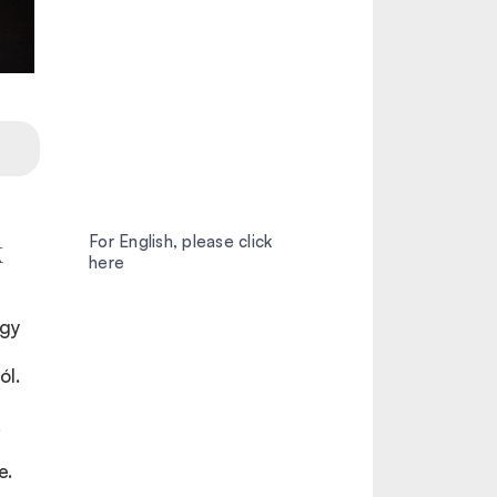
k
For English, please click
here
ogy
ól.
.
e.