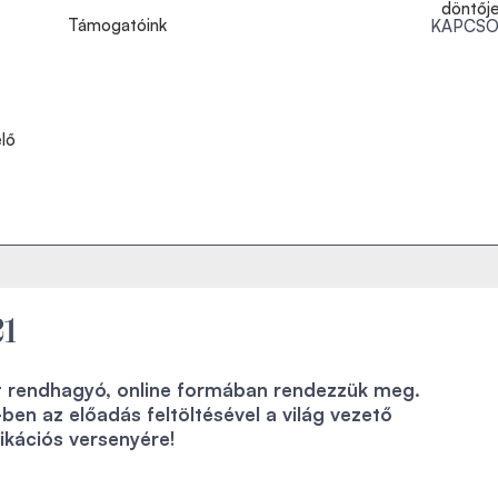
döntőj
Támogatóink
KAPCSO
lő
21
t rendhagyó, online formában rendezzük meg.
ben az előadás feltöltésével a világ vezető
ációs versenyére!