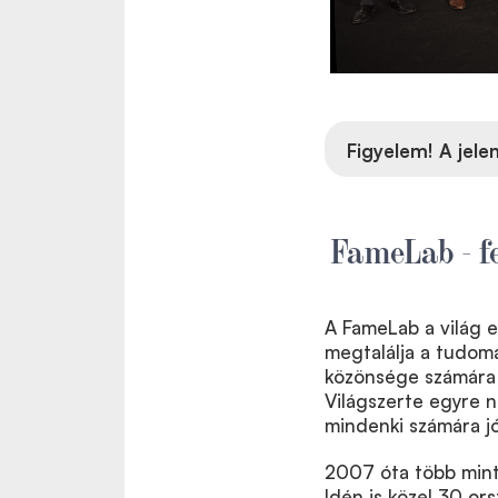
Figyelem! A jele
FameLab - f
A FameLab a világ 
megtalálja a tudomá
közönsége számára i
Világszerte egyre 
mindenki számára j
2007 óta több mint 
Idén is közel 30 or