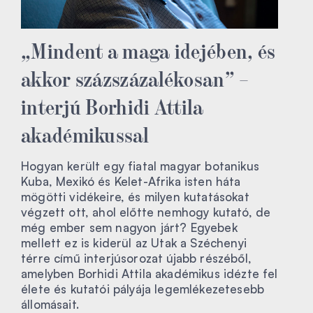
„Mindent a maga idejében, és
akkor százszázalékosan” –
interjú Borhidi Attila
akadémikussal
Hogyan került egy fiatal magyar botanikus
Kuba, Mexikó és Kelet-Afrika isten háta
mögötti vidékeire, és milyen kutatásokat
végzett ott, ahol előtte nemhogy kutató, de
még ember sem nagyon járt? Egyebek
mellett ez is kiderül az Utak a Széchenyi
térre című interjúsorozat újabb részéből,
amelyben Borhidi Attila akadémikus idézte fel
élete és kutatói pályája legemlékezetesebb
állomásait.