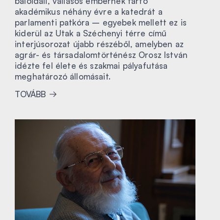
baloldali, vallásos embernek tartó
akadémikus néhány évre a katedrát a
parlamenti patkóra – egyebek mellett ez is
kiderül az Utak a Széchenyi térre című
interjúsorozat újabb részéből, amelyben az
agrár- és társadalomtörténész Orosz István
idézte fel élete és szakmai pályafutása
meghatározó állomásait.
TOVÁBB