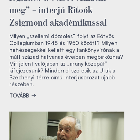
meg” – interjú Ritoók
Zsigmond akadémikussal
Milyen „szellemi dőzsölés” folyt az Eötvös
Collegiumban 1948 és 1950 között? Milyen
nehézségekkel kellett egy tankönyvírónak a
múlt század hatvanas éveiben megbirkóznia?
Mit jelent valójában az „arany középút”
kifejezésünk? Minderről szó esik az Utak a
Széchenyi térre című interjúsorozat újabb
részében.
TOVÁBB