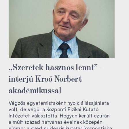
„Szeretek hasznos lenni” –
interjú Kroó Norbert
akadémikussal
Végzős egyetemistaként nyolc állásajánlata
volt, de végül a Központi Fizikai Kutató
Intézetet választotta. Hogyan került ezután
a múlt század hatvanas éveinek közepén
először a svéd nukleáris kutatás központjába,