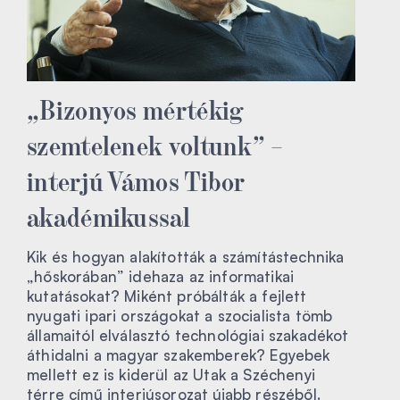
„Bizonyos mértékig
szemtelenek voltunk” –
interjú Vámos Tibor
akadémikussal
Kik és hogyan alakították a számítástechnika
„hőskorában” idehaza az informatikai
kutatásokat? Miként próbálták a fejlett
nyugati ipari országokat a szocialista tömb
államaitól elválasztó technológiai szakadékot
áthidalni a magyar szakemberek? Egyebek
mellett ez is kiderül az Utak a Széchenyi
térre című interjúsorozat újabb részéből.