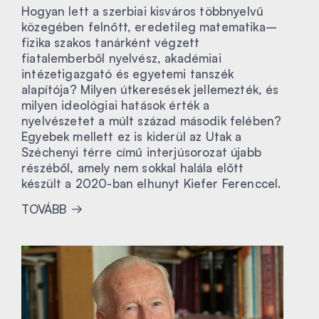
Hogyan lett a szerbiai kisváros többnyelvű
közegében felnőtt, eredetileg matematika–
fizika szakos tanárként végzett
fiatalemberből nyelvész, akadémiai
intézetigazgató és egyetemi tanszék
alapítója? Milyen útkeresések jellemezték, és
milyen ideológiai hatások érték a
nyelvészetet a múlt század második felében?
Egyebek mellett ez is kiderül az Utak a
Széchenyi térre című interjúsorozat újabb
részéből, amely nem sokkal halála előtt
készült a 2020-ban elhunyt Kiefer Ferenccel.
TOVÁBB