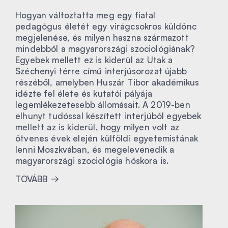
Hogyan változtatta meg egy fiatal
pedagógus életét egy virágcsokros küldönc
megjelenése, és milyen haszna származott
mindebből a magyarországi szociológiának?
Egyebek mellett ez is kiderül az Utak a
Széchenyi térre című interjúsorozat újabb
részéből, amelyben Huszár Tibor akadémikus
idézte fel élete és kutatói pályája
legemlékezetesebb állomásait. A 2019-ben
elhunyt tudóssal készített interjúból egyebek
mellett az is kiderül, hogy milyen volt az
ötvenes évek elején külföldi egyetemistának
lenni Moszkvában, és megelevenedik a
magyarországi szociológia hőskora is.
TOVÁBB