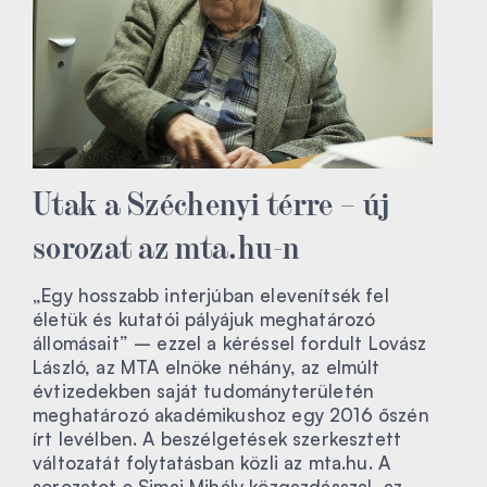
Utak a Széchenyi térre – új
sorozat az mta.hu-n
„Egy hosszabb interjúban elevenítsék fel
életük és kutatói pályájuk meghatározó
állomásait” – ezzel a kéréssel fordult Lovász
László, az MTA elnöke néhány, az elmúlt
évtizedekben saját tudományterületén
meghatározó akadémikushoz egy 2016 őszén
írt levélben. A beszélgetések szerkesztett
változatát folytatásban közli az mta.hu. A
sorozatot a Simai Mihály közgazdásszal, az