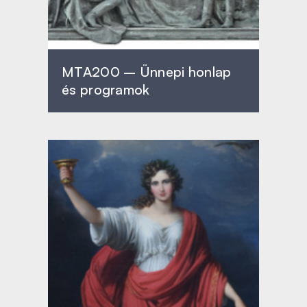
MTA200 – Ünnepi honlap
és programok