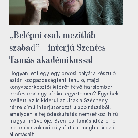
„Belépni csak mezítláb
szabad” – interjú Szentes
Tamás akadémikussal
Hogyan lett egy egy orvosi pályára készülő,
aztán közgazdaságtant tanuló, majd
könyvszerkesztői kitérőt tévő fiatalember
professzor egy afrikai egyetemen? Egyebek
mellett ez is kiderül az Utak a Széchenyi
térre című interjúsorozat újabb részéből,
amelyben a fejlődéskutatás nemzetközi hírű
magyar művelője, Szentes Tamás idézte fel
élete és szakmai pályafutása meghatározó
állomásait.