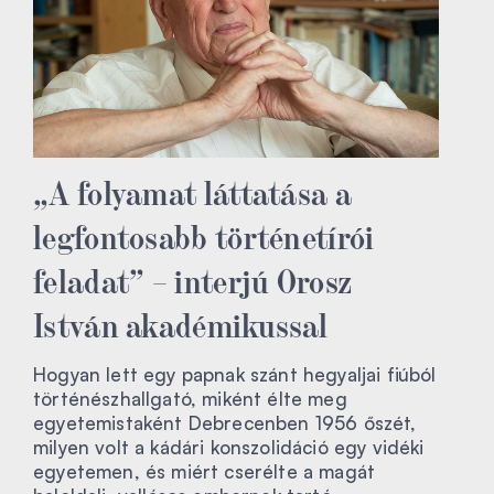
„A folyamat láttatása a
legfontosabb történetírói
feladat” – interjú Orosz
István akadémikussal
Hogyan lett egy papnak szánt hegyaljai fiúból
történészhallgató, miként élte meg
egyetemistaként Debrecenben 1956 őszét,
milyen volt a kádári konszolidáció egy vidéki
egyetemen, és miért cserélte a magát