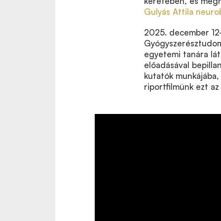
keretében, és megm
Gulyás Attila neuro
2025. december 1
Gyógyszerésztudomá
egyetemi tanára lát
előadásával bepilla
kutatók munkájába,
riportfilmünk ezt a