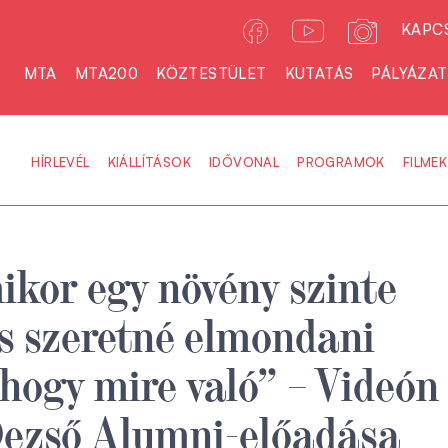
KAPC
MTA
MTA200
KÖZTESTÜLET
KUTATÁS
PÁLYÁZA
HÍRLEVÉL
KIÁLLÍTÁSOK
IDŐVONAL
PROGRAMOK
FILMEK
ikor egy növény szinte
és szeretné elmondani
hogy mire való” – Videón
Dezső Alumni-előadása