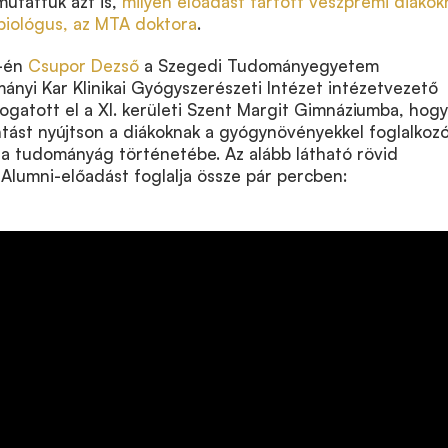
utattuk azt is,
milyen előadást tartott veszprémi diákok
biológus, az MTA doktora
.
2-én
Csupor Dezső
a Szegedi Tudományegyetem
nyi Kar Klinikai Gyógyszerészeti Intézet intézetvezető
ogatott el a XI. kerületi Szent Margit Gimnáziumba, hogy
ntást nyújtson a diákoknak a gyógynövényekkel foglalkoz
 a tudományág történetébe. Az alább látható rövid
z Alumni-előadást foglalja össze pár percben: