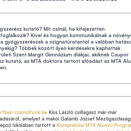
yszerész kutató? Mit csinál, ha kifejezetten
foglalkozik? Kivel és hogyan kommunikálnak a növény
 a gyógyszerészek a szignatúratantól a valóban hatás
nyekig? Többek között ilyen kérdésekre kaphattak
erületi Szent Margit Gimnázium diákjai, akiknek Csupor
z kutató, az MTA doktora tartott előadást az MTA Al
en.
ortban számoltunk be
Kiss László csillagász már-már
őadásáról, amelyet a makói Galamb József Mezőgazdaság
épző Iskolában tartott a
Középiskolai MTA Alumni Progr