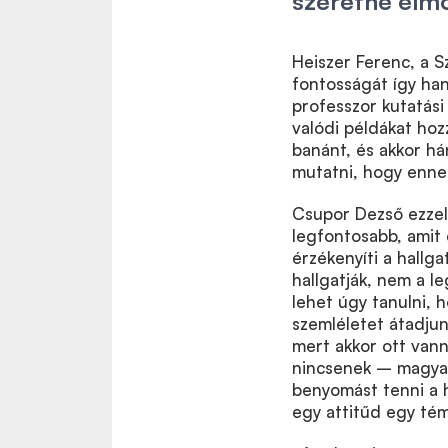
szeretné elmo
Heiszer Ferenc, a 
fontosságát így han
professzor kutatási
valódi példákat ho
banánt, és akkor h
mutatni, hogy enne
Csupor Dezső ezzel 
legfontosabb, amit 
érzékenyíti a hallg
hallgatják, nem a 
lehet úgy tanulni, 
szemléletet átadjun
mert akkor ott van
nincsenek – magyar
benyomást tenni a h
egy attitűd egy tém