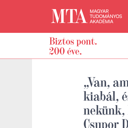
„Van, am
kiabál, 
nekünk, 
Csupor 