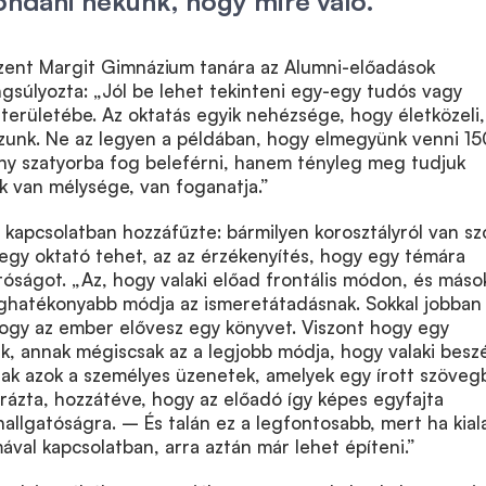
ndani nekünk, hogy mire való.”
Szent Margit Gimnázium tanára az Alumni-előadások
gsúlyozta: „Jól be lehet tekinteni egy-egy tudós vagy
 területébe. Az oktatás egyik nehézsége, hogy életközeli,
zzunk. Ne az legyen a példában, hogy elmegyünk venni 15
ány szatyorba fog beleférni, hanem tényleg meg tudjuk
k van mélysége, van foganatja.”
kapcsolatban hozzáfűzte: bármilyen korosztályról van szó
egy oktató tehet, az az érzékenyítés, hogy egy témára
atóságot. „Az, hogy valaki előad frontális módon, és máso
leghatékonyabb módja az ismeretátadásnak. Sokkal jobban
hogy az ember elővesz egy könyvet. Viszont hogy egy
k, annak mégiscsak az a legjobb módja, hogy valaki beszé
nak azok a személyes üzenetek, amelyek egy írott szöve
ázta, hozzátéve, hogy az előadó így képes egyfajta
allgatóságra. – És talán ez a legfontosabb, mert ha kial
ával kapcsolatban, arra aztán már lehet építeni.”