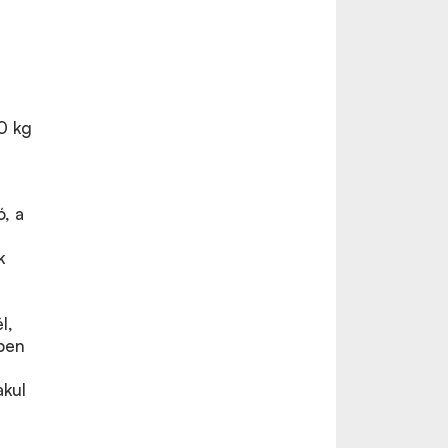
0 kg
, a
k
l,
gben
akul