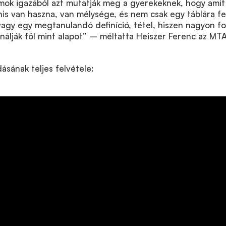
mok igazából azt mutatják meg a gyerekeknek, hogy amit
nis van haszna, van mélysége, és nem csak egy táblára fel
agy egy megtanulandó definíció, tétel, hiszen nagyon f
álják föl mint alapot” – méltatta Heiszer Ferenc az MT
sának teljes felvétele: