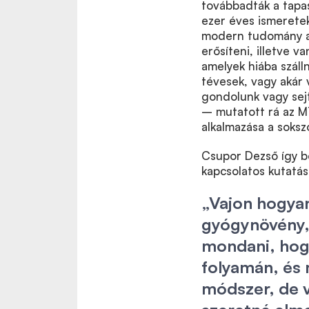
továbbadták a tapas
ezer éves ismerete
modern tudomány a
erősíteni, illetve v
amelyek hiába száll
tévesek, vagy akár 
gondolunk vagy sejt
– mutatott rá az M
alkalmazása a soks
Csupor Dezső így b
kapcsolatos kutatás
„Vajon hogyan
gyógynövény, 
mondani, hog
folyamán, és 
módszer, de v