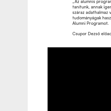
„Az alumnis progra
tanítunk, annak ige
száraz adathalmaz v
tudományágak haszn
Alumni Programot.
Csupor Dezső előadá