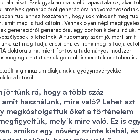
ztalataikat. Ezek gyakran ma is élő tapasztalatok, akár t
k, amelyek generációról generációra hagyományozódtak.
bban tud ehhez hozzátenni, hogy sok mindent meg tud
an, amit meg is tud cáfolni. Vannak olyan népi megfigyelés
nak generációról generációra, egy ponton kiderül róluk, 
veszélyesek is lehetnek. A tudomány azért jó, mert amit
ünk, azt meg tudja erősíteni, és néha meg is tudja cáfol
TA doktora arra, miért fontos a tudományos módszer
zor megingathatatlannak gondolt ismeretek esetében is.
eszélt a gimnázium diákjainak a gyógynövényekkel
ok kezdetéről:
 jöttünk rá, hogy a több száz
amit használunk, mire való? Lehet azt
y megkóstolgattuk őket a történelem
megfigyeltük, melyik mire való. Ez is eg
an, amikor egy növény szinte kiabál, és