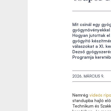
Mit csinál egy gyóg
gyógynövényekkel 
Hogyan jutottak el
gyógyító készítmé
válaszokat a XI. k
Dezső gyógyszerés
Programja keretéb
2026. MÁRCIUS 9.
Nemrég
videós rip
standupba hajló el
Technikum és Szakk