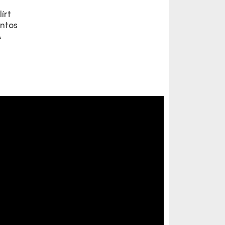
írt
ontos
A