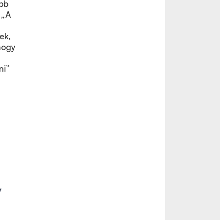
öbb
 „A
ek,
hogy
ni”
y