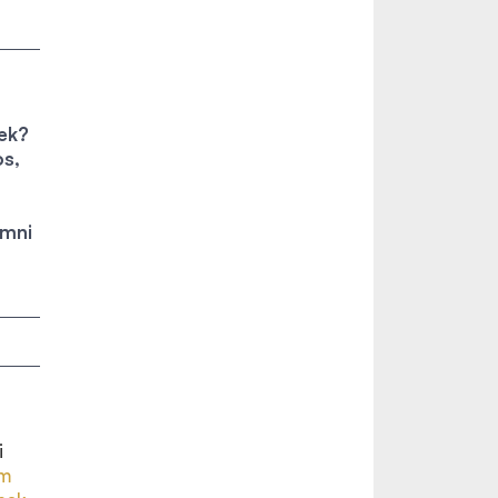
ek?
os,
umni
i
am