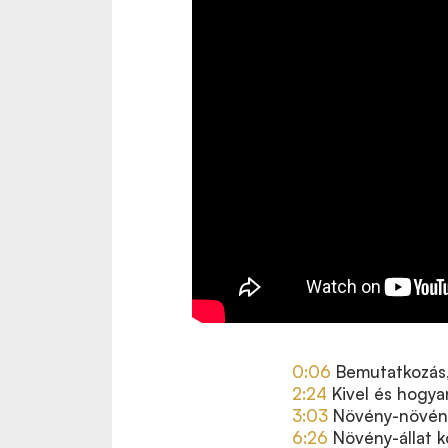
0:06
Bemutatkozás
2:24
Kivel és hogy
3:03
Növény-növén
6:26
Növény-állat 