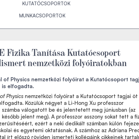
KUTATÓCSOPORTOK
MUNKACSOPORTOK
 Fizika Tanítása Kutatócsoport
elismert nemzetközi folyóiratokban
 of Physics nemzetközi folyóirat a Kutatócsoport tagj
 is elfogadta.
of Physics
nemzetközi folyóirat a Kutatócsoport tagjai öt
 elfogadta. Közülük négyet a Li-Hong Xu professzor
 számba válogatott be és jelentetett meg júniusban (az
 később jelent meg). A professzor asszony sokat tett a fi
zerűsítéséért, ezért a neki dedikált számban külön fejez
skolai és egyetemi oktatásnak. A számhoz az Adriana Pre
al írt előszó röviden ismerteti kollégáink cikkeinek tarta