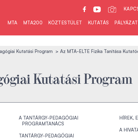
KAPC
MTA
MTA200
KÖZTESTÜLET
KUTATÁS
PÁLYÁZA
agógiai Kutatási Program
Az MTA-ELTE Fizika Tanítása Kutatócs
ógiai Kutatási Program
A TANTÁRGY-PEDAGÓGIAI
HÍREK,
PROGRAMTANÁCS
A HIVAT
TANTÁRGY-PEDAGÓGIAI