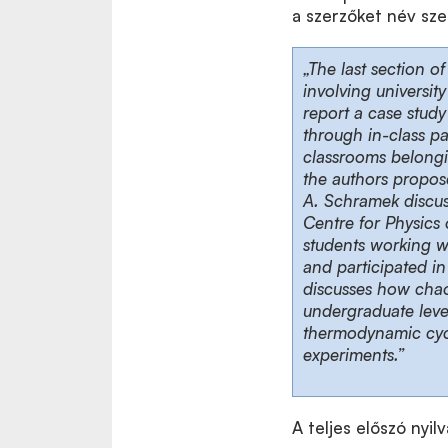
a szerzőket név szer
„The last section o
involving university
report a case stud
through in-class pa
classrooms belongi
the authors propos
A. Schramek discuss
Centre for Physics
students working w
and participated in
discusses how chao
undergraduate level
thermodynamic cycli
experiments.”
A teljes előszó nyi