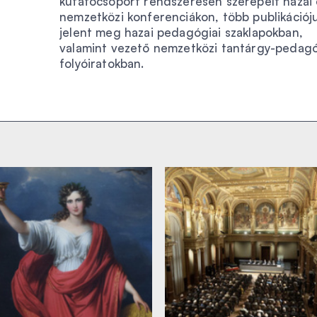
kutatócsoport rendszeresen szerepelt hazai 
nemzetközi konferenciákon, több publikációj
jelent meg hazai pedagógiai szaklapokban,
valamint vezető nemzetközi tantárgy-pedagó
folyóiratokban.