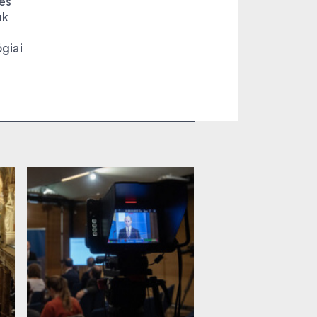
és
uk
giai