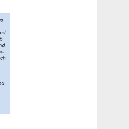
es
ced
15
and
es.
rch
nd