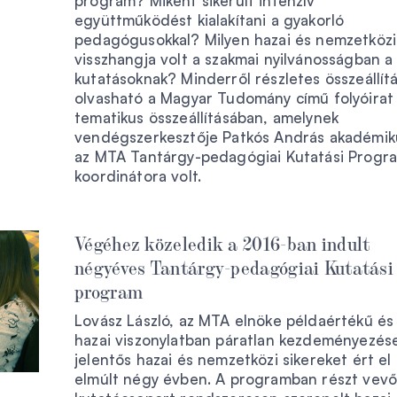
program? Miként sikerült intenzív
együttműködést kialakítani a gyakorló
pedagógusokkal? Milyen hazai és nemzetközi
visszhangja volt a szakmai nyilvánosságban a
kutatásoknak? Minderről részletes összeállít
olvasható a Magyar Tudomány című folyóirat
tematikus összeállításában, amelynek
vendégszerkesztője Patkós András akadémik
az MTA Tantárgy-pedagógiai Kutatási Progr
koordinátora volt.
Végéhez közeledik a 2016-ban indult
négyéves Tantárgy-pedagógiai Kutatási
program
Lovász László, az MTA elnöke példaértékű és
hazai viszonylatban páratlan kezdeményezés
jelentős hazai és nemzetközi sikereket ért el
elmúlt négy évben. A programban részt vevő