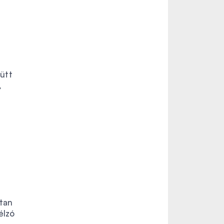
z
ütt
,
rtan
élzó