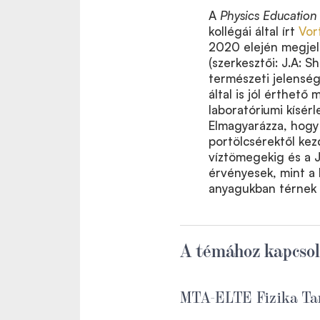
A
Physics Education
kollégái által írt
Vor
2020 elején megjele
(szerkesztői: J.A: 
természeti jelenség
által is jól érthető
laboratóriumi kísér
Elmagyarázza, hogy
portölcsérektől kez
víztömegekig és a J
érvényesek, mint a
anyagukban térnek 
A témához kapcsol
MTA-ELTE Fizika Tan