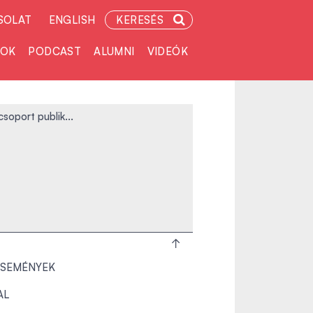
SOLAT
ENGLISH
KERESÉS
TOK
PODCAST
ALUMNI
VIDEÓK
oport publik...
 ESEMÉNYEK
AL