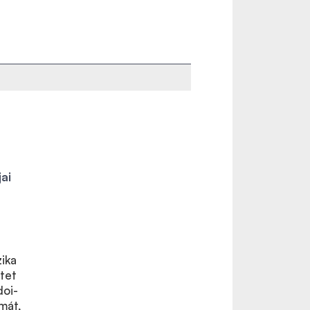
ai
zika
etet
doi-
lmát,