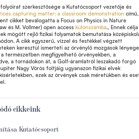
folyóirat szerkesztősége a Kutatócsoport vezetője és
tices capturing matter: a classroom demonstration
című,
nt cikket beválogatta a Focus on Physics in Nature
Shaw és M. Vollmer) open access
különszámba
., Ennek célja
ek mögött rejlő fizikai folyamatok bemutatása középiskol
 módon. A cikk egyszerű, vízzel és festékkel végzett
leteken keresztül ismerteti az örvénylő mozgások lényege
 a természetben megfigyelhető örvényekben, a
dve, a tornádokon át, a Golf-áramlatról leszakadó forgó
upiter Nagy Vörös foltjáig ugyanazon fizikai elvek
 kísérletekben, ezek az örvények csak méretükben és ese
el.
ódó cikkeink
ítása Kutatócsoport