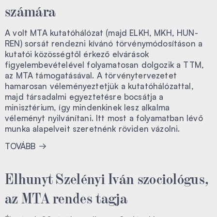
számára
A volt MTA kutatóhálózat (majd ELKH, MKH, HUN-
REN) sorsát rendezni kívánó törvénymódosításon a
kutatói közösségtől érkező elvárások
figyelembevételével folyamatosan dolgozik a TTM,
az MTA támogatásával. A törvénytervezetet
hamarosan véleményeztetjük a kutatóhálózattal,
majd társadalmi egyeztetésre bocsátja a
minisztérium, így mindenkinek lesz alkalma
véleményt nyilvánítani. Itt most a folyamatban lévő
munka alapelveit szeretnénk röviden vázolni.
TOVÁBB
Elhunyt Szelényi Iván szociológus,
az MTA rendes tagja