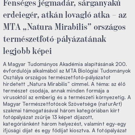
Fenséges jégmadár, sárganyakú
erdeiegér, atkán lovagló atka – az
MTA „Natura Mirabilis” országos
természetfotó-pályázatának
legjobb képei
A Magyar Tudományos Akadémia alapításának 200.
évfordulója alkalmából az MTA Biológiai Tudományok
Osztálya országos természetfotó-pályázatot
hirdetett „Natura Mirabilis” címmel. A téma: az élő
természet csodája, annak minden formája a
vírusoktól az emberig és a természeti környezetig. A
Magyar Természetfotósok Szövetsége (naturArt)
szakmai támogatásával három kategóriában kiírt
fotópályázat zsűrije 13 képet díjazott,
kategóriánként három helyezést, valamint egy-egy
ifjúsági díjat és egy fődíjat kiosztva. A fotópályázat