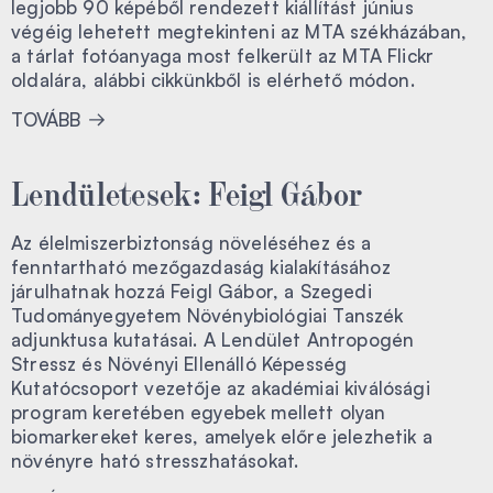
legjobb 90 képéből rendezett kiállítást június
végéig lehetett megtekinteni az MTA székházában,
a tárlat fotóanyaga most felkerült az MTA Flickr
oldalára, alábbi cikkünkből is elérhető módon.
TOVÁBB
Lendületesek: Feigl Gábor
Az élelmiszerbiztonság növeléséhez és a
fenntartható mezőgazdaság kialakításához
járulhatnak hozzá Feigl Gábor, a Szegedi
Tudományegyetem Növénybiológiai Tanszék
adjunktusa kutatásai. A Lendület Antropogén
Stressz és Növényi Ellenálló Képesség
Kutatócsoport vezetője az akadémiai kiválósági
program keretében egyebek mellett olyan
biomarkereket keres, amelyek előre jelezhetik a
növényre ható stresszhatásokat.