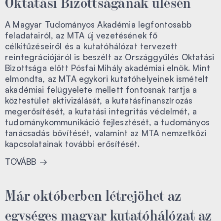
Oktatási Bizottságának ülésén
A Magyar Tudományos Akadémia legfontosabb
feladatairól, az MTA új vezetésének fő
célkitűzéseiről és a kutatóhálózat tervezett
reintegrációjáról is beszélt az Országgyűlés Oktatási
Bizottsága előtt Pósfai Mihály akadémiai elnök. Mint
elmondta, az MTA egykori kutatóhelyeinek ismételt
akadémiai felügyelete mellett fontosnak tartja a
köztestület aktivizálását, a kutatásfinanszírozás
megerősítését, a kutatási integritás védelmét, a
tudománykommunikáció fejlesztését, a tudományos
tanácsadás bővítését, valamint az MTA nemzetközi
kapcsolatainak további erősítését.
TOVÁBB
Már októberben létrejöhet az
egységes magyar kutatóhálózat az