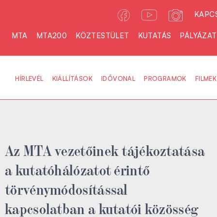
KAPC
MTA
MTA200
KÖZTESTÜLET
KUTATÁS
PÁLYÁZA
HÍRLEVÉL
KIÁLLÍTÁSOK
IDŐVONAL
PROGRAMOK
FILMEK
Az MTA vezetőinek tájékoztatása
a kutatóhálózatot érintő
törvénymódosítással
kapcsolatban a kutatói közösség