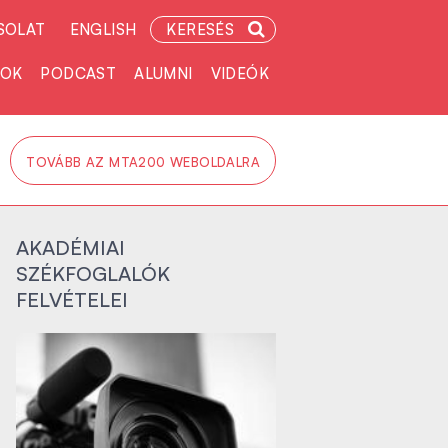
SOLAT
ENGLISH
KERESÉS
TOK
PODCAST
ALUMNI
VIDEÓK
TOVÁBB AZ MTA200 WEBOLDALRA
AKADÉMIAI
SZÉKFOGLALÓK
FELVÉTELEI