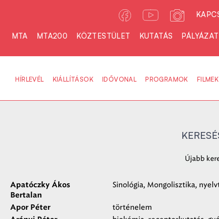
KAPC
MTA
MTA200
KÖZTESTÜLET
KUTATÁS
PÁLYÁZA
HÍRLEVÉL
KIÁLLÍTÁSOK
IDŐVONAL
PROGRAMOK
FILMEK
KERESÉ
Újabb kere
Sinológia, Mongolisztika, nyelv
Apatóczky Ákos
Bertalan
történelem
Apor Péter