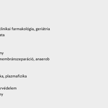
inikai farmakológia, geriátria
ata
ány
 membránszeparáció, anaerob
ka, plazmafizika
gárvédelem
ny