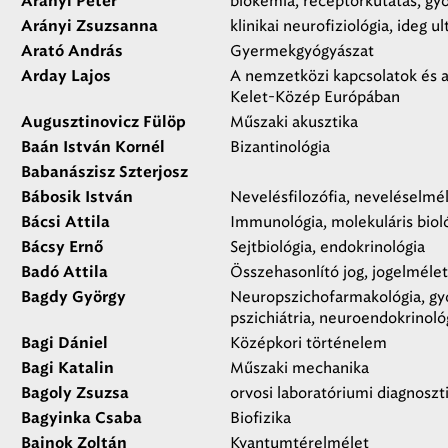
biokémia, receptorkutatás, gy
Arányi Péter
klinikai neurofiziológia, ideg u
Arányi Zsuzsanna
Gyermekgyógyászat
Arató András
A nemzetközi kapcsolatok és a 
Arday Lajos
Kelet-Közép Európában
Műszaki akusztika
Augusztinovicz Fülöp
Bizantinológia
Baán István Kornél
Babanászisz Szterjosz
Nevelésfilozófia, neveléselmé
Bábosik István
Immunológia, molekuláris biol
Bácsi Attila
Sejtbiológia, endokrinológia
Bácsy Ernő
Összehasonlító jog, jogelmélet
Badó Attila
Neuropszichofarmakológia, gyó
Bagdy György
pszichiátria, neuroendokrinoló
Középkori történelem
Bagi Dániel
Műszaki mechanika
Bagi Katalin
orvosi laboratóriumi diagnoszti
Bagoly Zsuzsa
Biofizika
Bagyinka Csaba
Kvantumtérelmélet
Bajnok Zoltán