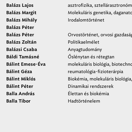
asztrofizika, sztellárasztronóm
Balázs Lajos
Molekuláris genetika, dagana
Balázs Margit
Irodalomtörténet
Balázs Mihály
Balázs Péter
Orvostörténet, orvosi gazdasá
Balázs Péter
Politikaelmélet
Balázs Zoltán
Anyagtudomány
Balázsi Csaba
Őslénytan és rétegtan
Báldi Tamásné
molekuláris biológia, biotechn
Bálint Emese-Éva
reumatológia-fizioterárpia
Bálint Géza
Biokémia, molekuláris biológia
Bálint Miklós
Dinamikai rendszerek
Bálint Péter
Élettan és biokémia
Balla András
Hadtörténelem
Balla Tibor