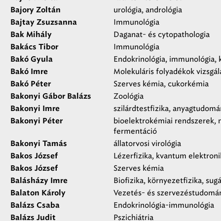
urológia, andrológia
Bajory Zoltán
Immunológia
Bajtay Zsuzsanna
Daganat- és cytopathologia
Bak Mihály
Immunológia
Bakács Tibor
Endokrinológia, immunológia, kl
Bakó Gyula
Molekuláris folyadékok vizsgál
Bakó Imre
Szerves kémia, cukorkémia
Bakó Péter
Zoológia
Bakonyi Gábor Balázs
szilárdtestfizika, anyagtudom
Bakonyi Imre
bioelektrokémiai rendszerek,
Bakonyi Péter
fermentáció
állatorvosi virológia
Bakonyi Tamás
Lézerfizika, kvantum elektroni
Bakos József
Szerves kémia
Bakos József
Biofizika, környezetfizika, su
Balásházy Imre
Vezetés- és szervezéstudomá
Balaton Károly
Endokrinológia-immunológia
Balázs Csaba
Pszichiátria
Balázs Judit