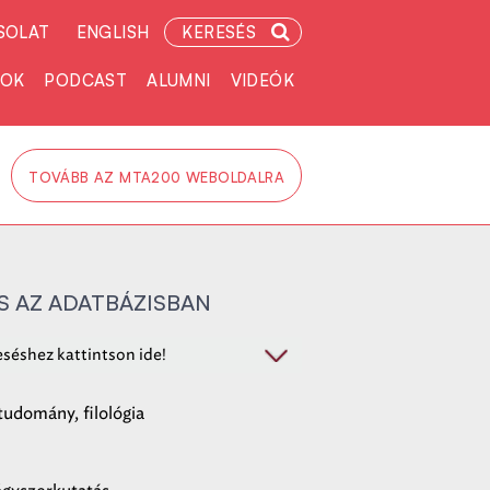
SOLAT
ENGLISH
KERESÉS
TOK
PODCAST
ALUMNI
VIDEÓK
TOVÁBB AZ MTA200 WEBOLDALRA
S AZ ADATBÁZISBAN
séshez kattintson ide!
tudomány, filológia