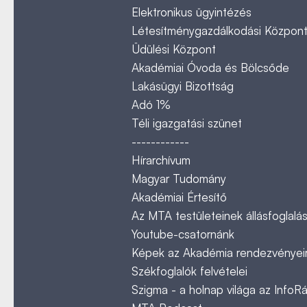
Elektronikus ügyintézés
Létesítménygazdálkodási Közpon
Üdülési Központ
Akadémiai Óvoda és Bölcsőde
Lakásügyi Bizottság
Adó 1%
Téli igazgatási szünet
------------
Hírarchívum
Magyar Tudomány
Akadémiai Értesítő
Az MTA testületeinek állásfoglalás
Youtube-csatornánk
Képek az Akadémia rendezvényeir
Székfoglalók felvételei
Szigma - a holnap világa az InfoR