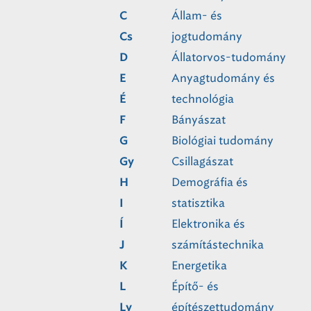
Állam- és
C
jogtudomány
Cs
Állatorvos-tudomány
D
Anyagtudomány és
E
technológia
É
Bányászat
F
Biológiai tudomány
G
Csillagászat
Gy
Demográfia és
H
statisztika
I
Elektronika és
Í
számítástechnika
J
Energetika
K
Építő- és
L
építészettudomány
Ly