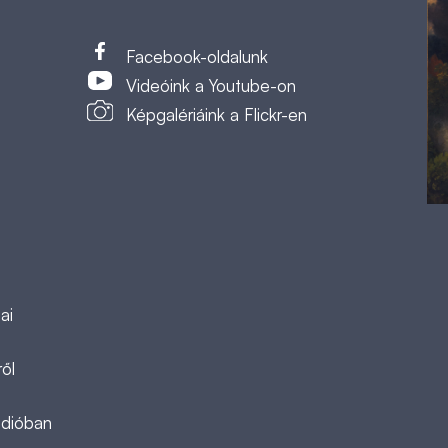
t
Facebook-oldalunk
Videóink a Youtube-on
Képgalériáink a Flickr-en
ai
ől
ádióban