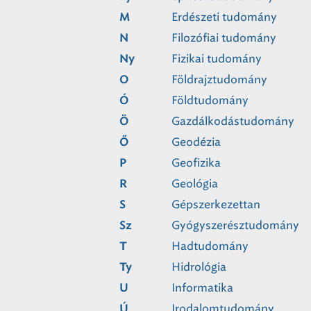
Erdészeti tudomány
M
Filozófiai tudomány
N
Fizikai tudomány
Ny
Földrajztudomány
O
Földtudomány
Ó
Gazdálkodástudomány
Ö
Geodézia
Ő
Geofizika
P
Geológia
R
Gépszerkezettan
S
Gyógyszerésztudomány
Sz
Hadtudomány
T
Hidrológia
Ty
Informatika
U
Irodalomtudomány
Ú