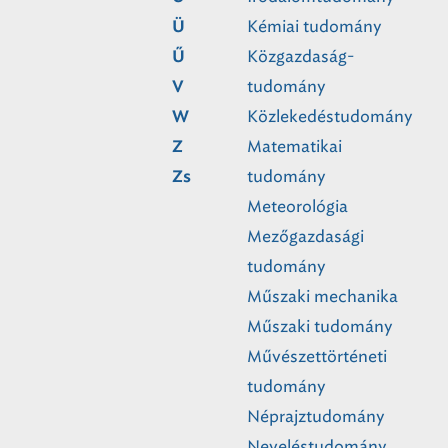
Kémiai tudomány
Ü
Közgazdaság-
Ű
tudomány
V
Közlekedéstudomány
W
Matematikai
Z
tudomány
Zs
Meteorológia
Mezőgazdasági
tudomány
Műszaki mechanika
Műszaki tudomány
Művészettörténeti
tudomány
Néprajztudomány
Neveléstudomány