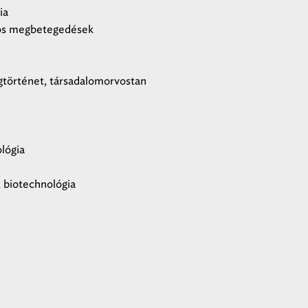
ia
tos megbetegedések
gtörténet, társadalomorvostan
ológia
, biotechnológia