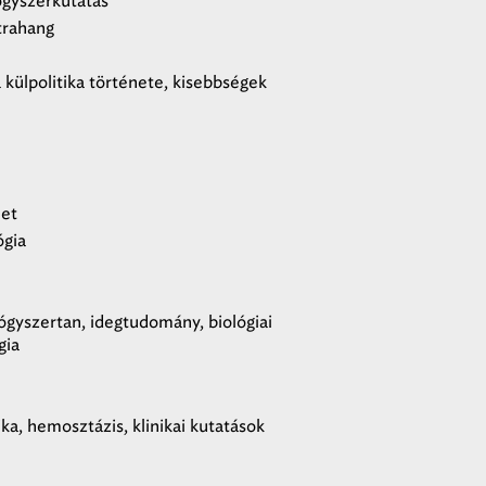
ógyszerkutatás
ltrahang
külpolitika története, kisebbségek
let
ógia
gyszertan, idegtudomány, biológiai
gia
ka, hemosztázis, klinikai kutatások