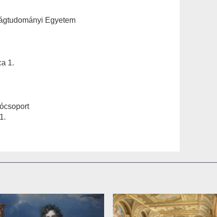
ságtudományi Egyetem
a 1.
ócsoport
1.