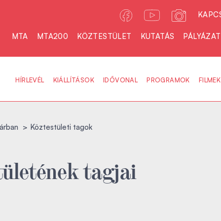
KAPC
MTA
MTA200
KÖZTESTÜLET
KUTATÁS
PÁLYÁZA
HÍRLEVÉL
KIÁLLÍTÁSOK
IDŐVONAL
PROGRAMOK
FILMEK
árban
Köztestületi tagok
ületének tagjai