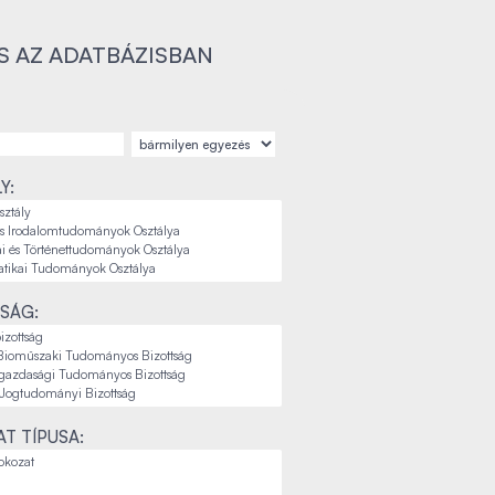
S AZ ADATBÁZISBAN
Y:
SÁG:
T TÍPUSA: