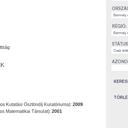
ORSZÁ
RÉGIÓ:
STÁTUS
ttság
AZONO
EK
os Kutatási Ösztöndíj Kuratóriuma):
2009
os Matematikai Társulat):
2001