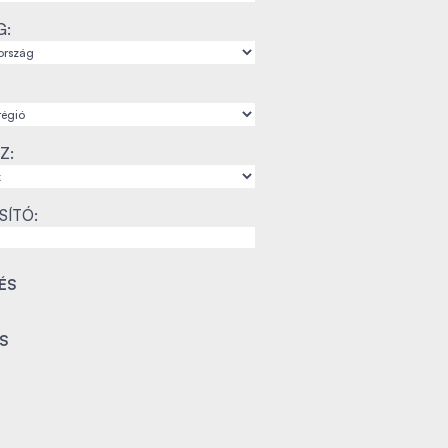
G:
Z:
SÍTÓ: