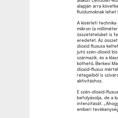
alakult Lendület-k
alapján arra követk
fluidumoknak lehet 
A kísérleti technik
mikron (a milliméte
összetételüket is f
eredetét. Az összet
dioxid fluxusa kel
jutó szén-dioxid bi
származik, és a kla
köthető. Berkesi Má
dioxid-fluxus mért
rétegeiből is szivá
aktivitáshoz.
E szén-dioxid-fluxus
befolyásolja, de a 
intenzitását. „Ahog
emberi tevékenység