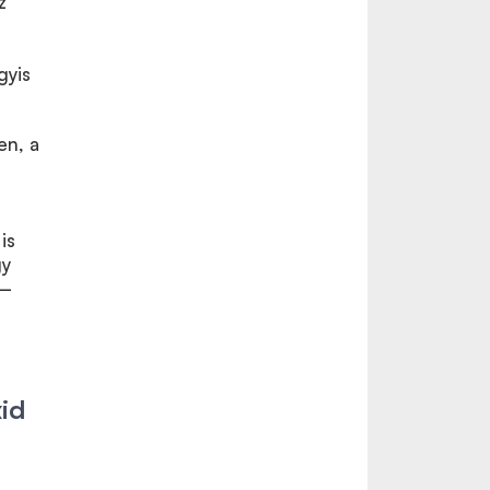
z
gyis
en, a
l
is
gy
 –
id
-