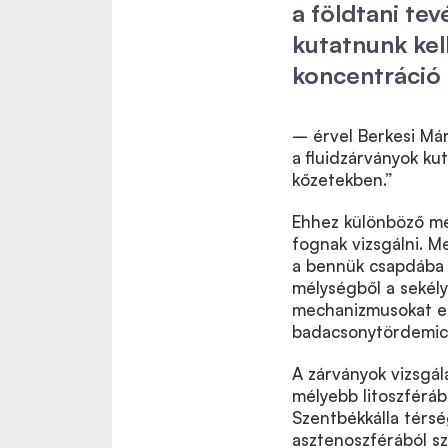
a földtani te
kutatnunk kel
koncentráció
– érvel Berkesi Má
a fluidzárványok kut
kőzetekben.”
Ehhez különböző mé
fognak vizsgálni. Me
a bennük csapdába e
mélységből a sekély
mechanizmusokat ezu
badacsonytördemici
A zárványok vizsgál
mélyebb litoszféráb
Szentbékkálla térsé
asztenoszférából sz