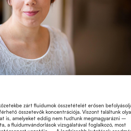
 kőzetekbe zárt fluidumok összetételét erősen befolyásolj
férhető összetevők koncentrációja. Viszont találtunk oly
ákat is, amelyeket eddig nem tudtunk megmagyarázni –
a, a fluidumvándorlások vizsgálatával foglalkozó, most