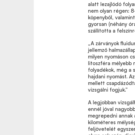
alatt lezajlódó fol
nem olyan régen: 8–
köpenyből, valamint
gyorsan (néhány óra
szállította a felszínr
„A zárványok fluid
jellemző halmazálla
milyen nyomáson cs
litoszféra mélyebb
folyadékok, még a sz
hajdani nyomást. Az
mellett csapdázódta
vizsgálni fogjuk.”
A legjobban vizsgá
ennél jóval nagyob
megrepedni annak a
kilométeres mélység
feljövetelét egysze