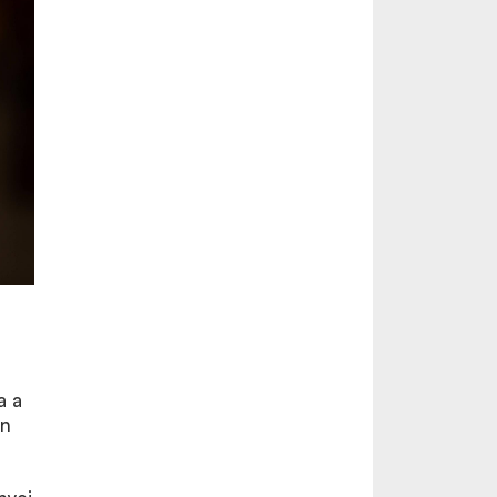
a a
an