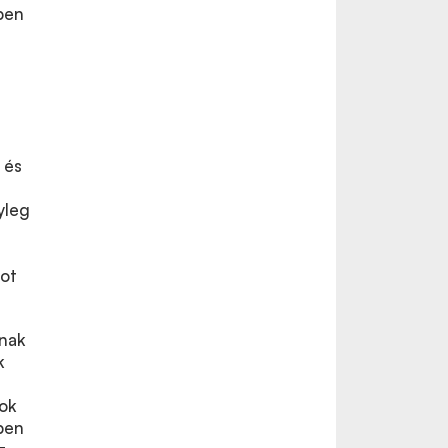
mben
 és
yleg
mot
nnak
k
mok
ben