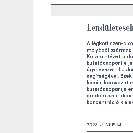
Lendületesek
A légköri szén-di
mélyéből származik
Kutatóintézet tud
kutatócsoport e je
úgynevezett fluid
segítségével. Ezek
kémiai környezetük
kutatócsoportja e
eredetű szén-dioxi
koncentráció kiala
2023. JÚNIUS 14.