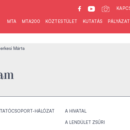
KAPC
MTA
MTA200
KÖZTESTÜLET
KUTATÁS
PÁLYÁZA
erkesi Márta
ram
TATÓCSOPORT-HÁLÓZAT
A HIVATAL
A LENDÜLET ZSŰRI