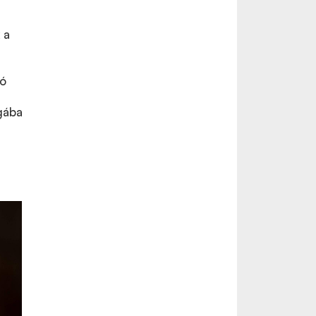
 a
tó
gába