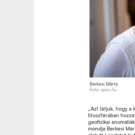
Berkesi Márta
Fotó: epss.hu
„Azt látjuk, hogy a
litoszférában hozzá
geofizikai anomáli
mondja Berkesi Márt