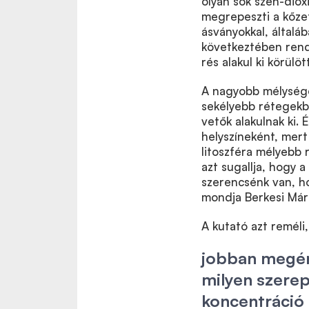
olyan sok szén-diox
megrepeszti a kőzet
ásványokkal, általáb
következtében rends
rés alakul ki körülöt
A nagyobb mélysége
sekélyebb rétegekbe
vetők alakulnak ki. 
helyszíneként, mert
litoszféra mélyebb r
azt sugallja, hogy a
szerencsénk van, h
mondja Berkesi Már
A kutató azt reméli
jobban megért
milyen szerep
koncentráció 