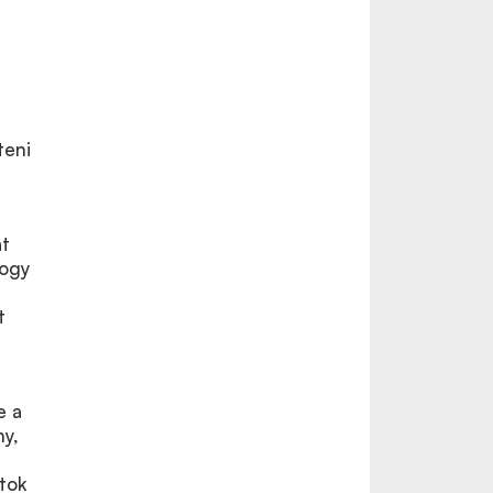
teni
at
hogy
t
e a
ny,
atok