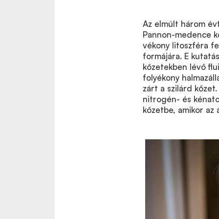
Az elmúlt három év
Pannon-medence köz
vékony litoszféra fe
formájára. E kutatá
kőzetekben lévő flu
folyékony halmazál
zárt a szilárd kőzet
nitrogén- és kénato
kőzetbe, amikor az