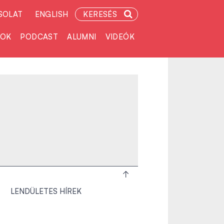
SOLAT
ENGLISH
KERESÉS
TOK
PODCAST
ALUMNI
VIDEÓK
LENDÜLETES HÍREK