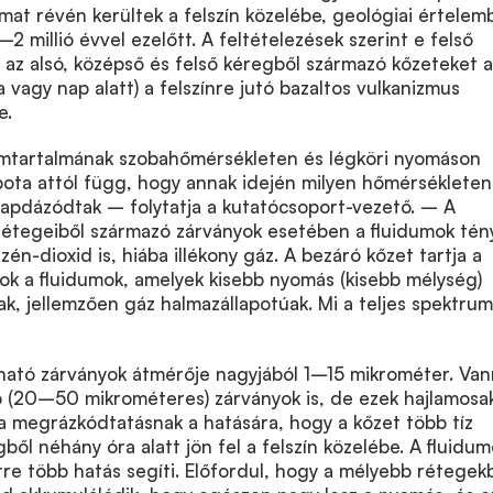
yamat révén kerültek a felszín közelébe, geológiai értele
2 millió évvel ezelőtt. A feltételezések szerint e felső
 az alsó, középső és felső kéregből származó kőzeteket a
 vagy nap alatt) a felszínre jutó bazaltos vulkanizmus
e.
umtartalmának szobahőmérsékleten és légköri nyomáson
pota attól függ, hogy annak idején milyen hőmérsékleten
apdázódtak – folytatja a kutatócsoport-vezető. – A
 rétegeiből származó zárványok esetében a fluidumok tén
én-dioxid is, hiába illékony gáz. A bezáró kőzet tartja a
ok a fluidumok, amelyek kisebb nyomás (kisebb mélység)
k, jellemzően gáz halmazállapotúak. Mi a teljes spektru
lható zárványok átmérője nagyjából 1–15 mikrométer. Va
b (20–50 mikrométeres) zárványok is, de ezek hajlamosa
 megrázkódtatásnak a hatására, hogy a kőzet több tíz
ből néhány óra alatt jön fel a felszín közelébe. A fluidu
rre több hatás segíti. Előfordul, hogy a mélyebb rétegek