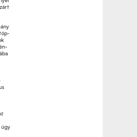
nyei
zárt
hány
tóp-
ok
én-
rába
b
us
az
 úgy