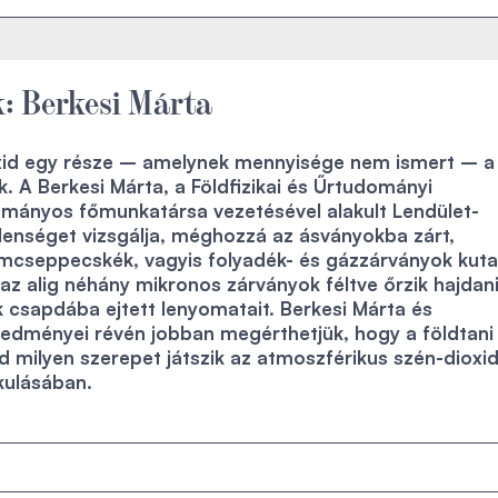
: Berkesi Márta
oxid egy része – amelynek mennyisége nem ismert – a 
. A Berkesi Márta, a Földfizikai és Űrtudományi
ományos főmunkatársa vezetésével alakult Lendület-
lenséget vizsgálja, méghozzá az ásványokba zárt,
umcseppecskék, vagyis folyadék- és gázzárványok kut
 az alig néhány mikronos zárványok féltve őrzik hajdan
 csapdába ejtett lenyomatait. Berkesi Márta és
redményei révén jobban megérthetjük, hogy a földtani
d milyen szerepet játszik az atmoszférikus szén-dioxid
kulásában.