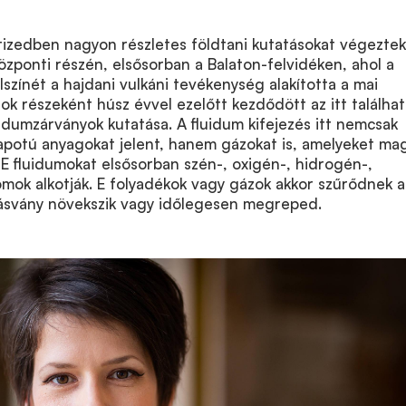
tizedben nagyon részletes földtani kutatásokat végeztek
ponti részén, elsősorban a Balaton-felvidéken, ahol a
lszínét a hajdani vulkáni tevékenység alakította a mai
sok részeként húsz évvel ezelőtt kezdődött az itt találha
idumzárványok kutatása. A fluidum kifejezés itt nemcsak
lapotú anyagokat jelent, hanem gázokat is, amelyeket ma
. E fluidumokat elsősorban szén-, oxigén-, hidrogén-,
mok alkotják. E folyadékok vagy gázok akkor szűrődnek a
 ásvány növekszik vagy időlegesen megreped.