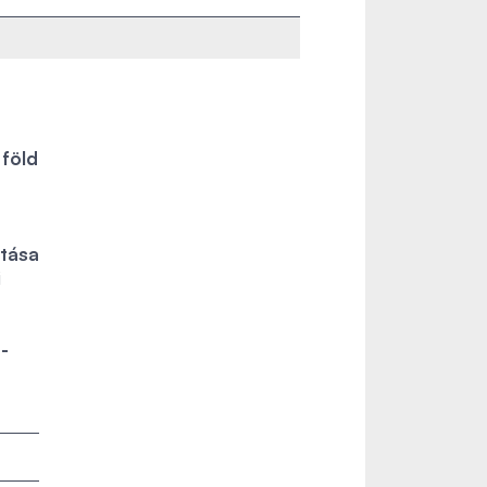
föld
atása
i
-