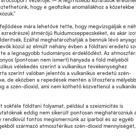
utatócsoport vezetője. – A legfrissebb kutatások eredmé
eztethetünk, hogy e geofizikai anomáliákhoz a kőzetekbe 
közük.”
a fejlődése mára lehetővé tette, hogy megvizsgálják e né
r ezredrésze) átmérőjű fluidumcseppecskéket, és akár izo
elderítsék. Ezáltal meghatározhatják a bennük lévő anyag
evők közül az elmúlt néhány évben a földtani eredetű sz
tette a legnagyobb tudományos érdeklődést. Az atmoszfé
zonyos (pontosan nem ismert) hányada a föld mélyéből
sszikus vélekedés szerint a vulkanikus tevékenységhez
rta szerint valóban jelentős a vulkanikus eredetű szén-
éke, de eközben a repedések mentén a litoszféra mélyeb
rog a szén-dioxid, ami nem köthető közvetlenül a vulkanik
t sokféle földtani folyamat, például a szeizmicitás is
kutatóknak eddig nem sikerült pontosan meghatározniuk 
y rendkívül fontos megismernünk az iparból és az egyéb
ekből származó atmoszférikus szén-dioxid mennyiségét,