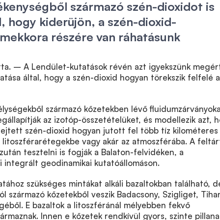
vékenységből származó szén-dioxidot is
l, hogy kiderüjön, a szén-dioxid-
 mekkora részére van ráhatásunk
rta. – A Lendület-kutatások révén azt igyekszünk megér
atása által, hogy a szén-dioxid hogyan törekszik felfelé a
lységekből származó kőzetekben lévő fluidumzárványok
gállapítják az izotóp-összetételüket, és modellezik azt, 
jtett szén-dioxid hogyan jutott fel több tíz kilométeres
 litoszférarétegekbe vagy akár az atmoszférába. A feltár
tán tesztelni is fogják a Balaton-felvidéken, a
 integrált geodinamikai kutatóállomáson.
atához szükséges mintákat alkáli bazaltokban található, d
ól származó kőzetekből veszik Badacsony, Szigliget, Tiha
géből. E bazaltok a litoszféránál mélyebben fekvő
ármaznak. Innen e kőzetek rendkívül gyors, szinte pillan