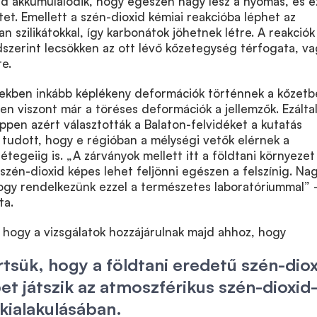
id akkumulálódik, hogy egészen nagy lesz a nyomás, és e
et. Emellett a szén-dioxid kémiai reakcióba léphet az
an szilikátokkal, így karbonátok jöhetnek létre. A reakciók
zerint lecsökken az ott lévő kőzetegység térfogata, va
te.
kben inkább képlékeny deformációk történnek a kőzetb
n viszont már a töréses deformációk a jellemzők. Ezálta
Éppen azért választották a Balaton-felvidéket a kutatás
 tudott, hogy e régióban a mélységi vetők elérnek a
étegeiig is. „A zárványok mellett itt a földtani környezet 
 szén-dioxid képes lehet feljönni egészen a felszínig. Na
ogy rendelkezünk ezzel a természetes laboratóriummal”
ta.
, hogy a vizsgálatok hozzájárulnak majd ahhoz, hogy
sük, hogy a földtani eredetű szén-diox
et játszik az atmoszférikus szén-dioxid
kialakulásában.