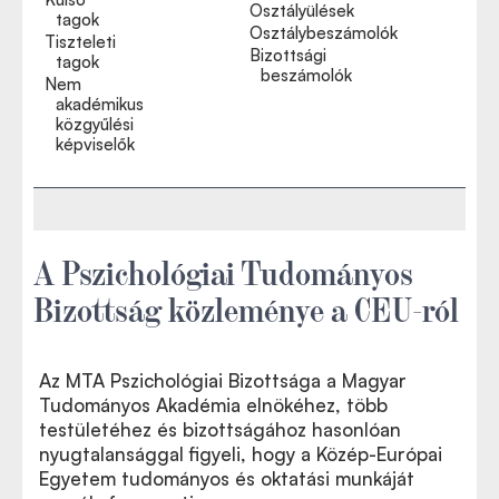
Osztályülések
tagok
Osztálybeszámolók
Tiszteleti
Bizottsági
tagok
beszámolók
Nem
akadémikus
közgyűlési
képviselők
A Pszichológiai Tudományos
Bizottság közleménye a CEU-ról
Az MTA Pszichológiai Bizottsága a Magyar
Tudományos Akadémia elnökéhez, több
testületéhez és bizottságához hasonlóan
nyugtalansággal figyeli, hogy a Közép-Európai
Egyetem tudományos és oktatási munkáját