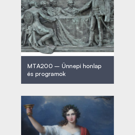
MTA200 – Ünnepi honlap
és programok