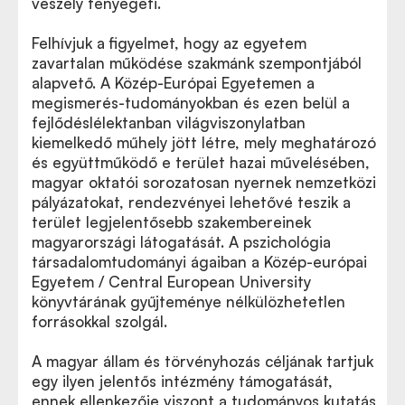
veszély fenyegeti.
Felhívjuk a figyelmet, hogy az egyetem
zavartalan működése szakmánk szempontjából
alapvető. A Közép-Európai Egyetemen a
megismerés-tudományokban és ezen belül a
fejlődéslélektanban világviszonylatban
kiemelkedő műhely jött létre, mely meghatározó
és együttműködő e terület hazai művelésében,
magyar oktatói sorozatosan nyernek nemzetközi
pályázatokat, rendezvényei lehetővé teszik a
terület legjelentősebb szakembereinek
magyarországi látogatását. A pszichológia
társadalomtudományi ágaiban a Közép-európai
Egyetem / Central European University
könyvtárának gyűjteménye nélkülözhetetlen
forrásokkal szolgál.
A magyar állam és törvényhozás céljának tartjuk
egy ilyen jelentős intézmény támogatását,
ennek ellenkezője viszont a tudományos kutatás