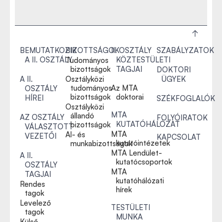
BEMUTATKOZIK
BIZOTTSÁGOK
II. OSZTÁLY
SZABÁLYZATOK
A II. OSZTÁLY
KÖZTESTÜLETI
Tudományos
bizottságok
TAGJAI
DOKTORI
A II.
Osztályközi
ÜGYEK
tudományos
Az MTA
OSZTÁLY
bizottságok
doktorai
HÍREI
SZÉKFOGLALÓK
Osztályközi
MTA
állandó
AZ OSZTÁLY
FOLYÓIRATOK
KUTATÓHÁLÓZAT
bizottságok
VÁLASZTOTT
MTA
Al- és
VEZETŐI
KAPCSOLAT
kutatóintézetek
munkabizottságok
MTA Lendület-
A II.
kutatócsoportok
OSZTÁLY
MTA
TAGJAI
kutatóhálózati
Rendes
hírek
tagok
Levelező
TESTÜLETI
tagok
MUNKA
Külső