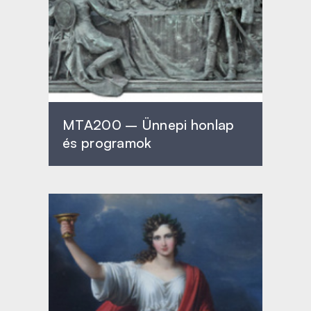
MTA200 – Ünnepi honlap
és programok