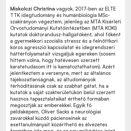
Miskolczi Christina
vagyok. 2017-ben az ELTE
TTK idegtudomány és humánbiológia MSc-
szakirányon végeztem, jelenleg az MTA Kísérleti
Orvostudományi Kutatóintézetben (MTA KOKI)
kutatok doktorandusz-hallgatóként, ahol főként
a gyermekkori szociális stressz és a felnőttkori
kóros agresszió kapcsolatát és idegrendszeri
háttérfolyamatait vizsgáljuk egereken (sosem
hittem volna, hogy hatévesen szerzett
karatetudásom itt is kamatoztathatom). Azért
jelentkeztem a versenyre, mert az általános
tájékozatlanságnak, az áltudományok
térhódításának csak az szabhat gátat, ha a
kutatók a saját szakterületükön belül szerzett
hasznos tapasztalataikat érthető formában
megosztják az emberekkel. Egyik fő
példaképem, Oliver Sacks a neurológiai
zavarokkal küzdő pácienseinek az
esettanulmányait közérthető és élvezetes
formában írta meg, és az agy működése iránt