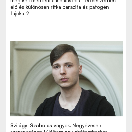
meg kell menteni a kihalástól a természetben
élő és különösen ritka parazita és patogén
fajokat?
Szilágyi Szabolcs
vagyok. Négyévesen
szerencsésen túléltem egy drótemberkés-