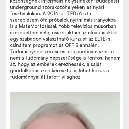
közönségnek informális helyszíneken: budapesti
underground szórakozóhelyeken és nyári
fesztiválokon. A 2016-os TEDxYouth
szereplésem óta próbálok nyitni más irányokba
is a MateMorfózissal, több televíziós műsorban
szerepeltem vele, összeraktam az előadásokból
egy szabadon választható kurzust az ELTE-n,
csináltam programot az OFF Biennálén.
Tudománynépszerűsítési ars poeticám szerint
nem a tudomány népszerűsége a fontos, hanem
az, hogy az emberek érezhessék, a saját
gondolkodásukon keresztül is lehet közük a
tudománnyal átitatott világhoz.