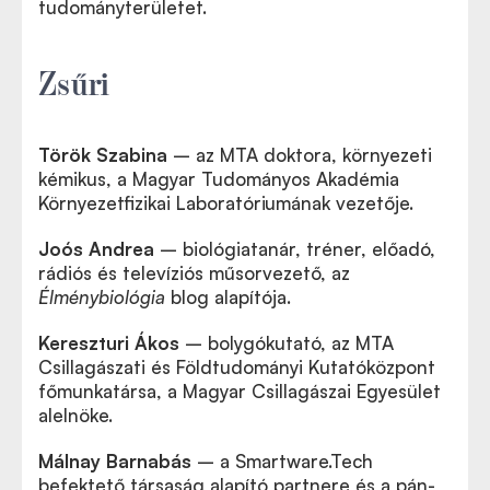
tudományterületet.
Zsűri
Török Szabina
– az MTA doktora, környezeti
kémikus, a Magyar Tudományos Akadémia
Környezetfizikai Laboratóriumának vezetője.
Joós Andrea
– biológiatanár, tréner, előadó,
rádiós és televíziós műsorvezető, az
Élménybiológia
blog alapítója.
Kereszturi Ákos
– bolygókutató, az MTA
Csillagászati és Földtudományi Kutatóközpont
főmunkatársa, a Magyar Csillagászai Egyesület
alelnöke.
Málnay Barnabás
– a Smartware.Tech
befektető társaság alapító partnere és a pán-