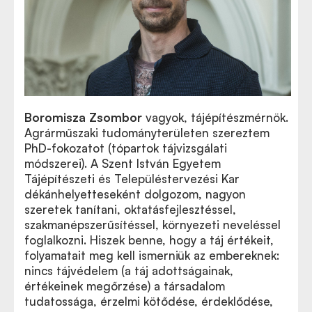
Boromisza Zsombor
vagyok, tájépítészmérnök.
Agrárműszaki tudományterületen szereztem
PhD-fokozatot (tópartok tájvizsgálati
módszerei). A Szent István Egyetem
Tájépítészeti és Településtervezési Kar
dékánhelyetteseként dolgozom, nagyon
szeretek tanítani, oktatásfejlesztéssel,
szakmanépszerűsítéssel, környezeti neveléssel
foglalkozni. Hiszek benne, hogy a táj értékeit,
folyamatait meg kell ismerniük az embereknek:
nincs tájvédelem (a táj adottságainak,
értékeinek megőrzése) a társadalom
tudatossága, érzelmi kötődése, érdeklődése,