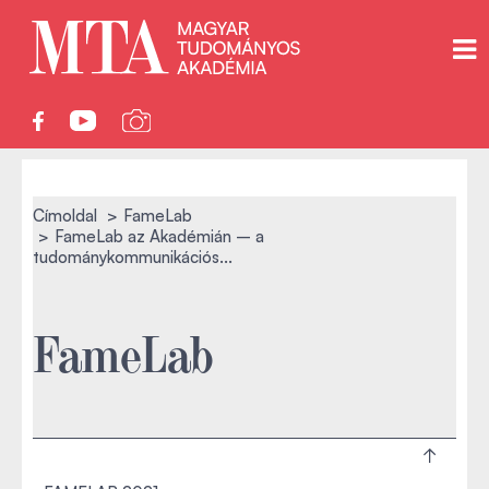
Címoldal
FameLab
FameLab az Akadémián – a
tudománykommunikációs...
FameLab