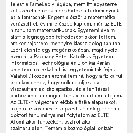
fejest a FameLab világába, mert itt egyszerre
két szerelmemnek hódolhatok: a tudománynak
és a tanításnak. Engem először a matematika
varázsolt el, és mire észbe kaptam, már az ELTE-
n tanultam matematikusnak. Egyetemi éveim
alatt a legnagyobb felfedezést akkor tettem,
amikor rájöttem, mennyire klassz dolog tanítani.
Ezért eleinte egy magániskolában, majd nyolc
éven át a Pázmány Péter Katolikus Egyetem
Információs Technológiai és Bionikai Karán
béleltem matekkal a friss egyetemisták fejét.
Valahol útközben eszméltem rá, hogy a fizika túl
érdekes ahhoz, hogy nélküle éljek. Így
visszaültem az iskolapadba, és a tanítással
párhuzamosan megint tanulásra adtam a fejem.
Az ELTE-n végeztem előbb a fizika alapszakot,
majd a fizikus mesterképzést. Jelenleg éppen a
doktori tanulmányaimat folytatom az ELTE
Atomfizikai Tanszékén, asztrofizika
szakterületen. Témám a kozmológiai ionizált