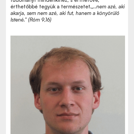
érthetőbbé tegyük a természetet.
„..n
em azé, aki
akarja, sem nem azé, aki fut, hanem a könyörülő
Istené.” (Róm 9,16)