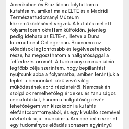
Amerikában és Brazíliában folytattam a
kutatásaim, amiket ma az ELTE és a Madridi
Természettudományi Múzeum
közreműködésével végzek. A kutatás mellett
folyamatosan oktattam külföldön, jelenleg
pedig idehaza az ELTE-n, illetve a Duna
International College-ban. Számomra az
előadások legfontosabb és legélvezetesebb
része, ha megoszthatom a hallgatósággal a
felfedezés örömét. A tudománykommunikáció
legfőbb célja szerintem, hogy bepillantást
nyújtsunk abba a folyamatba, amiben lerántjuk a
leplet a bennünket körülvevő világ
működésének apró részleteiről. Nemcsak én
szolgálok remélhetőleg érdekes és tanulságos
anekdotákkal, hanem a hallgatóság révén
lehetőségem van kiszakadni a kutatás
elefántcsonttornyából, és egy kívülálló szemével
nézhetek saját munkámra. Ars poeticám szerint
egy tudományos előadás sohasem egyirányú