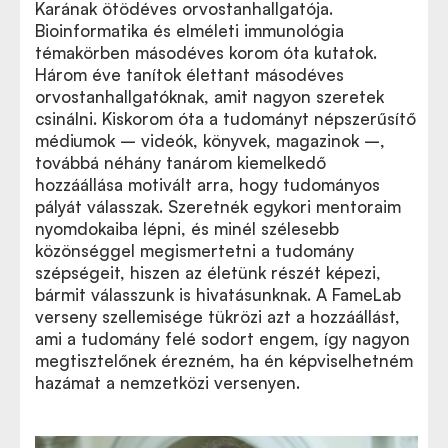
Karának ötödéves orvostanhallgatója.
Bioinformatika és elméleti immunológia
témakörben másodéves korom óta kutatok.
Három éve tanítok élettant másodéves
orvostanhallgatóknak, amit nagyon szeretek
csinálni. Kiskorom óta a tudományt népszerűsítő
médiumok – videók, könyvek, magazinok –,
továbbá néhány tanárom kiemelkedő
hozzáállása motivált arra, hogy tudományos
pályát válasszak. Szeretnék egykori mentoraim
nyomdokaiba lépni, és minél szélesebb
közönséggel megismertetni a tudomány
szépségeit, hiszen az életünk részét képezi,
bármit válasszunk is hivatásunknak. A FameLab
verseny szellemisége tükrözi azt a hozzáállást,
ami a tudomány felé sodort engem, így nagyon
megtisztelőnek érezném, ha én képviselhetném
hazámat a nemzetközi versenyen.