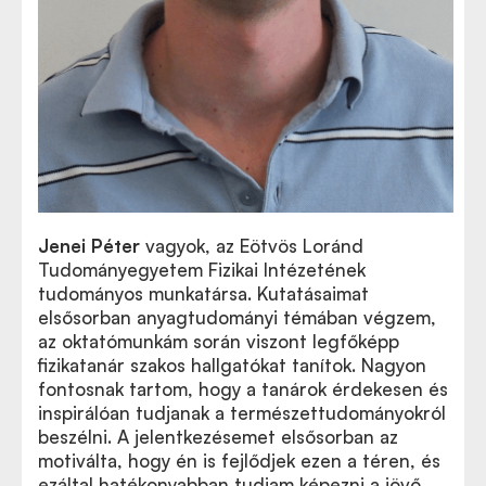
Jenei Péter
vagyok, a
z Eötvös Loránd
Tudományegyetem Fizikai Intézetének
tudományos munkatársa. Kutatásaimat
elsősorban anyagtudományi témában végzem,
az oktatómunkám során viszont legfőképp
fizikatanár szakos hallgatókat tanítok. Nagyon
fontosnak tartom, hogy a tanárok érdekesen és
inspirálóan tudjanak a természettudományokról
beszélni. A jelentkezésemet elsősorban az
motiválta, hogy én is fejlődjek ezen a téren, és
ezáltal hatékonyabban tudjam képezni a jövő