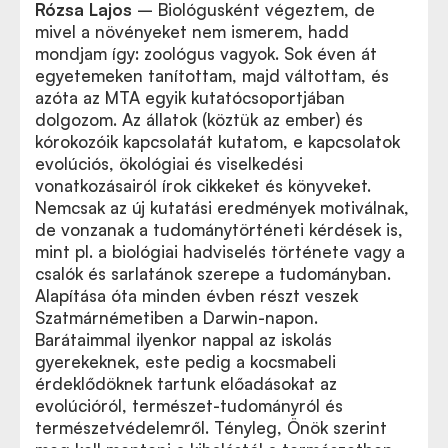
Rózsa Lajos
–
Biológusként végeztem, de
mivel a növényeket nem ismerem, hadd
mondjam így: zoológus vagyok. Sok éven át
egyetemeken tanítottam, majd váltottam, és
azóta az MTA egyik kutatócsoportjában
dolgozom. Az állatok (köztük az ember) és
kórokozóik kapcsolatát kutatom, e kapcsolatok
evolúciós, ökológiai és viselkedési
vonatkozásairól írok cikkeket és könyveket.
Nemcsak az új kutatási eredmények motiválnak,
de vonzanak a tudománytörténeti kérdések is,
mint pl. a biológiai hadviselés története vagy a
csalók és sarlatánok szerepe a tudományban.
Alapítása óta minden évben részt veszek
Szatmárnémetiben a Darwin-napon.
Barátaimmal ilyenkor nappal az iskolás
gyerekeknek, este pedig a kocsmabeli
érdeklődöknek tartunk előadásokat az
evolúcióról, természet-tudományról és
természetvédelemről. Tényleg, Önök szerint