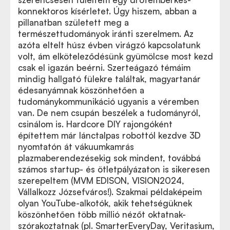
konnektoros kísérletet. Úgy hiszem, abban a
pillanatban született meg a
természettudományok iránti szerelmem. Az
azóta eltelt húsz évben virágzó kapcsolatunk
volt, ám elköteleződésünk gyümölcse most kezd
csak el igazán beérni. Szerteágazó témáim
mindig hallgató fülekre találtak, magyartanár
édesanyámnak köszönhetően a
tudománykommunikáció ugyanis a véremben
van. De nem csupán beszélek a tudományról,
csinálom is. Hardcore DIY rajongóként
építettem már lánctalpas robottól kezdve 3D
nyomtatón át vákuumkamrás
plazmaberendezésekig sok mindent, továbbá
számos startup- és ötletpályázaton is sikeresen
szerepeltem (MVM EDISON, VISION2024,
Vállalkozz Józsefváros!). Szakmai példaképeim
olyan YouTube-alkotók, akik tehetségüknek
köszönhetően több millió nézőt oktatnak-
szórakoztatnak (pl. SmarterEveryDay, Veritasium,