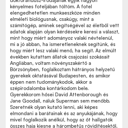
doktorandusz-irodájának egyik nagyon
kényelmes foteljában töltöm. A fotel
elengedhetetlen munkaeszköze minden
elméleti biológusnak, csakúgy, mint a
számítógép, aminek segítségével az életből vett
adatok alapján olyan kérdésekre keresi a választ,
mint hogy miért adományoz valaki névtelenül,
mi a jó abban, ha ismeretleneknek segítünk, és
hogy miért lesz valaki menő, ha segít. Az elmúlt
években kutattam állatok csajozási szokásait
Angliában, voltam növényszakértő a
Börzsönyben, foglalkoztam hátrányos helyzetű
gyerekek oktatásával Budapesten, és amikor
éppen nem tudománykodok, akkor a
szépirodalomba kontárkodom bele.
Gyerekkorom hősei David Attenborough és
Jane Goodall, náluk Superman sem menőbb.
Szeretnék olyan kutató lenni, aki képes
elmondani a barátainak és az anyukájának, hogy
mivel foglalkozik anélkül, hogy az őt hallgatók
összes haja kiesne a hárombetűs rövidítésektől.