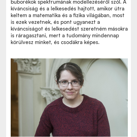
buborékok spektrumának modellezéséről szól. A
kíváncsiság és a lelkesedés hajtott, amikor útra
keltem a matematika és a fizika világában, most
is ezek vezetnek, és pont ugyanezt a
kíváncsiságot és lelkesedést szeretném másokra
is ráragasztani, mert a tudomány mindennap
körülvesz minket, és csodákra képes.