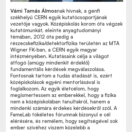
Vámi Tamás Álmos
nak hívnak, a genfi
székhelyű CERN egyik kutatócsoportjának
vezetője vagyok. Középiskolás korom óta végzek
kutatómunkát, eleinte anyagtudományi
témában, 2012 óta pedig a
részecskefizika/detektorfizika területén az MTA
Wigner FK-ban, a CERN egyik magyar
intézményében. Kutatásaink célja a világot
átfogó (amúgy mindenkit érdeklő)
fundamentális kérdések megválaszolása.
Fontosnak tartom a tudás átadását is, ezért
középiskolások egyéni mentorlásával is
foglalkozom. Az egyik életcélom, hogy
megismertessem az emberekkel, hogy a fizika
nem a középiskolában tanultakról, hanem a
mindenki számára érdekes kérdésekről szól. A
FameLab tökéletes fórumnak bizonyul e cél
elérésére, és remélem, hogy segítségével sok
ember szívéhez viszem közelebb a