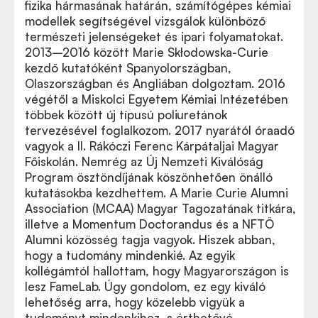
fizika hármasának határán, számítógépes kémiai
modellek segítségével vizsgálok különböző
természeti jelenségeket és ipari folyamatokat.
2013–2016 között Marie Skłodowska-Curie
kezdő kutatóként Spanyolországban,
Olaszországban és Angliában dolgoztam. 2016
végétől a Miskolci Egyetem Kémiai Intézetében
többek között új típusú poliuretánok
tervezésével foglalkozom. 2017 nyarától óraadó
vagyok a II. Rákóczi Ferenc Kárpátaljai Magyar
Főiskolán. Nemrég az Új Nemzeti Kiválóság
Program ösztöndíjának köszönhetően önálló
kutatásokba kezdhettem. A
Marie Curie Alumni
Association
(MCAA) Magyar Tagozatának titkára,
illetve a
Momentum Doctorandus és a
NFTÖ
Alumni közösség tagja vagyok. Hiszek abban,
hogy a tudomány mindenkié. Az egyik
kollégámtól hallottam, hogy Magyarországon is
lesz FameLab. Úgy gondolom, ez egy kiváló
lehetőség arra, hogy közelebb vigyük a
tudományt mindenkihez, s érthetővé,