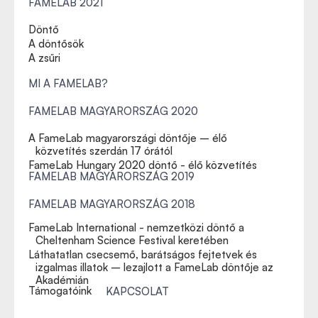
FAMELAB 2021
Döntő
A döntősök
A zsűri
MI A FAMELAB?
FAMELAB MAGYARORSZÁG 2020
A FameLab magyarországi döntője – élő
közvetítés szerdán 17 órától
FameLab Hungary 2020 döntő - élő közvetítés
FAMELAB MAGYARORSZÁG 2019
FAMELAB MAGYARORSZÁG 2018
FameLab International - nemzetközi döntő a
Cheltenham Science Festival keretében
Láthatatlan csecsemő, barátságos fejtetvek és
izgalmas illatok – lezajlott a FameLab döntője az
Akadémián
Támogatóink
KAPCSOLAT