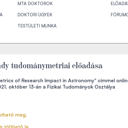
MTA DOKTOROK
ELŐADÁ
KA
DOKTORI ÜGYEK
FÓRUM
TESTÜLETI MUNKA
dy tudománymetriai előadása
trics of Research Impact in Astronomy" címmel onlin
021. október 13-án a Fizikai Tudományok Osztálya
inthető meg.
 tölthető le.