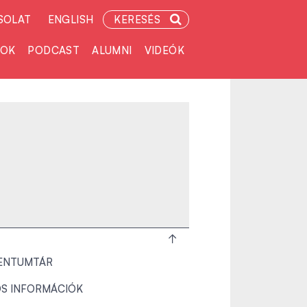
SOLAT
ENGLISH
KERESÉS
TOK
PODCAST
ALUMNI
VIDEÓK
ENTUMTÁR
S INFORMÁCIÓK