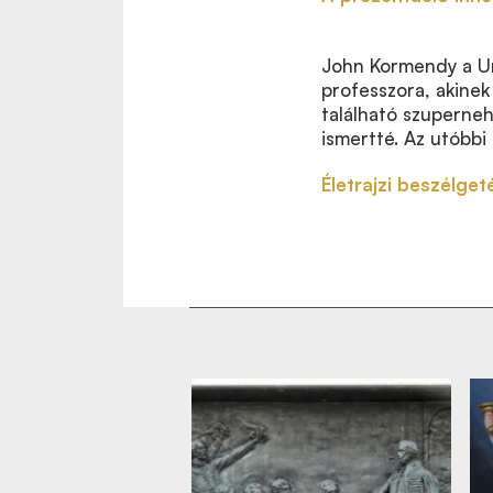
John Kormendy a Un
professzora, akinek
található szuperneh
ismertté. Az utóbbi
Életrajzi beszélget