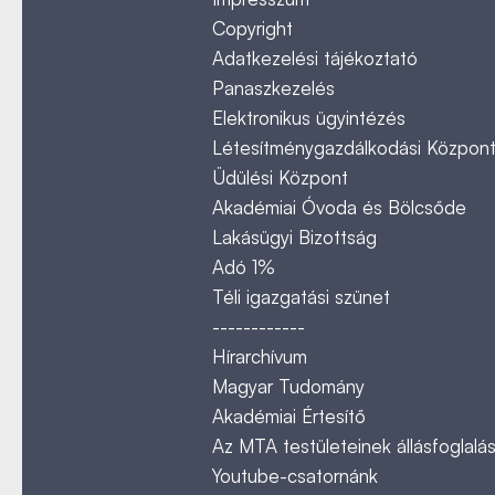
Copyright
Adatkezelési tájékoztató
Panaszkezelés
Elektronikus ügyintézés
Létesítménygazdálkodási Közpon
Üdülési Központ
Akadémiai Óvoda és Bölcsőde
Lakásügyi Bizottság
Adó 1%
Téli igazgatási szünet
------------
Hírarchívum
Magyar Tudomány
Akadémiai Értesítő
Az MTA testületeinek állásfoglalás
Youtube-csatornánk