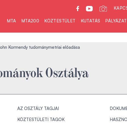
KAPC
MTA
MTA200
KÖZTESTÜLET
KUTATÁS
PÁLYÁZA
ohn Kormendy tudománymetriai előadása
dományok Osztálya
AZ OSZTÁLY TAGJAI
DOKUM
KÖZTESTÜLETI TAGOK
HASZNO