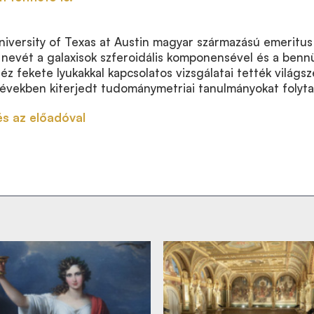
iversity of Texas at Austin magyar származású emeritus
 nevét a galaxisok szferoidális komponensével és a benn
éz fekete lyukakkal kapcsolatos vizsgálatai tették világsz
 években kiterjedt tudománymetriai tanulmányokat folyta
és az előadóval