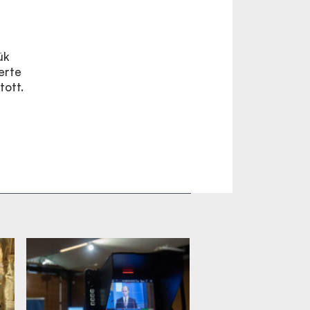
ük
erte
tott.