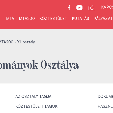
KAPC
MTA
MTA200
KÖZTESTÜLET
KUTATÁS
PÁLYÁZA
TA200 - XI. osztály
dományok Osztálya
AZ OSZTÁLY TAGJAI
DOKUM
KÖZTESTÜLETI TAGOK
HASZNO