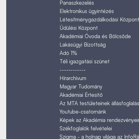
Panaszkezelés
Elektronikus ügyintézés
Létesítménygazdálkodási Közpon
Üdülési Központ
Akadémiai Óvoda és Bölcsőde
Lakásügyi Bizottság
Adó 1%
Téli igazgatási szünet
------------
Hírarchívum
Magyar Tudomány
Akadémiai Értesítő
Az MTA testületeinek állásfoglalás
Youtube-csatornánk
Képek az Akadémia rendezvényeir
Székfoglalók felvételei
Szigma - a holnap világa az InfoR