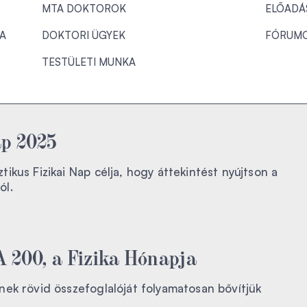
MTA DOKTOROK
ELŐADÁ
KA
DOKTORI ÜGYEK
FÓRUM
TESTÜLETI MUNKA
ap 2025
kus Fizikai Nap célja, hogy áttekintést nyújtson a
ól.
 200, a Fizika Hónapja
ek rövid összefoglalóját folyamatosan bővítjük