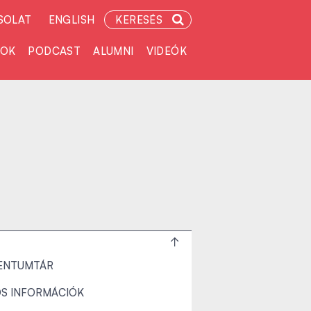
SOLAT
ENGLISH
KERESÉS
TOK
PODCAST
ALUMNI
VIDEÓK
ENTUMTÁR
S INFORMÁCIÓK