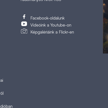
t
Facebook-oldalunk
Videóink a Youtube-on
Képgalériáink a Flickr-en
ai
ől
ádióban